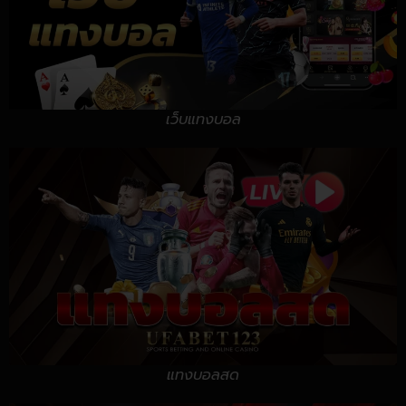
เว็บแทงบอล
แทงบอลสด