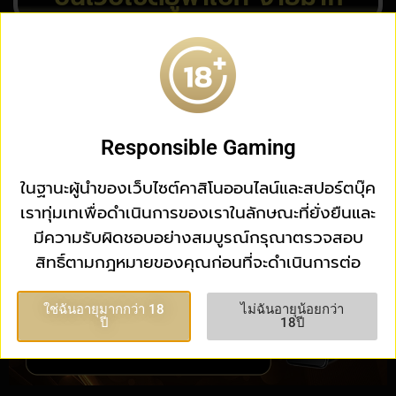
Responsible Gaming
ในฐานะผู้นำของเว็บไซต์คาสิโนออนไลน์และสปอร์ตบุ๊ค
เราทุ่มเทเพื่อดำเนินการของเราในลักษณะที่ยั่งยืนและ
มีความรับผิดชอบอย่างสมบูรณ์กรุณาตรวจสอบ
สิทธิ์ตามกฎหมายของคุณก่อนที่จะดำเนินการต่อ
ใช่ฉันอายุมากกว่า 18
ไม่ฉันอายุน้อยกว่า
ปี
18ปี