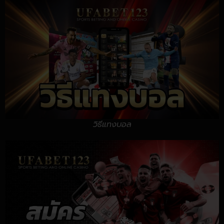
วิธีแทงบอล