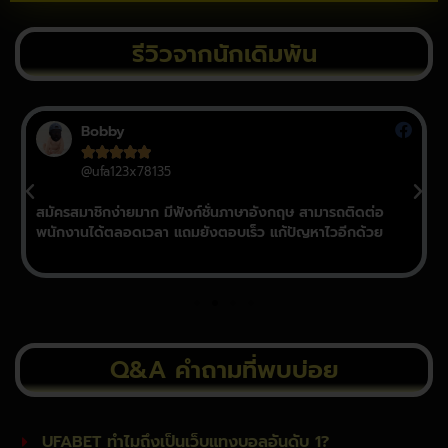
รีวิวจากนักเดิมพัน
Bobby





@ufa123x78135
สมัครสมาชิกง่ายมาก มีฟังก์ชั่นภาษาอังกฤษ สามารถติดต่อ
พนักงานได้ตลอดเวลา แถมยังตอบเร็ว แก้ปัญหาไวอีกด้วย
Q&A คำถามที่พบบ่อย
UFABET ทำไมถึงเป็นเว็บแทงบอลอันดับ 1?