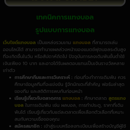
เทคนิคการแทงบอล
รูปแบบการแทงบอล
เว็บไซต์แทงบอล
เป็นแหล่งรวมเกม
แทงบอล
ที่สามารถเล่น
ออนไลน์ได้ สามารถทำนายผลล่วงหน้าของแมตช์ฟุตบอลระดับสูง
ที่จะเกิดขึ้นในวัน หรือสัปดาห์ถัดไป ปัจจุบันการลงเดิมพันขั้นต่ำใช้
เงินเพียง 10 บาท และอาจได้รับผลตอบแทนเป็นเงินรางวัลหลาย
เท่าตัว
การศึกษาทีมและการวิเคราะห์ :
ก่อนที่จะทำการเดิมพัน ควร
ศึกษาข้อมูลทีมที่จะแข่งขัน รู้จักนักเตะที่สำคัญ ฟอร์มล่าสุด
ของทีม และสถิติการพบกันก่อนหน้า
เรียนรู้เกี่ยวกับตลาดการ
แทงบอล
:
ศึกษาตลาด
สูตรแทง
บอล
ในการเดิมพัน เช่น ผลบอล, การทำประตู, ราคาที่เดิม
พันได้ เรียนรู้เกี่ยวกับแต่ละตลาดเพื่อเลือกตัวเลือกที่เหมาะ
สมกับความเชื่อของคุณ
สมัครสมาชิก :
เข้าสู่ระบบหรือลงทะเบียนเพื่อสร้างบัญชีผู้ใช้