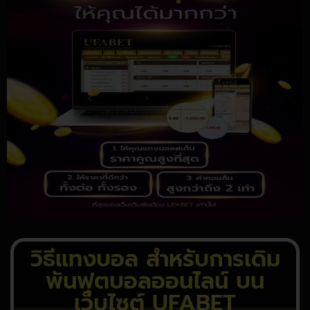
วิธีแทงบอล สำหรับการเดิม
พันฟุตบอลออนไลน์ บน
เว็บไซต์ UFABET