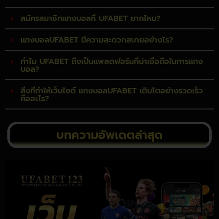
สมัครสมาชิกแทงบอลที่ UFABET ยากไหม?
แทงบอลUFABET มีความสะดวกสบายอย่างไร?
ทำไม UFABET ถึงเป็นแพลตฟอร์มที่น่าเชื่อถือในการแทง
บอล?
สิ่งที่ทำให้เว็บไซต์ แทงบอลUFABET เติบโตอย่างรวดเร็ว
คืออะไร?
บทความอัพเดตล่าสุด