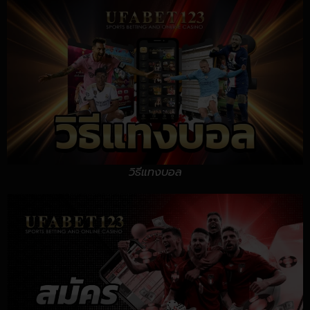
วิธีแทงบอล