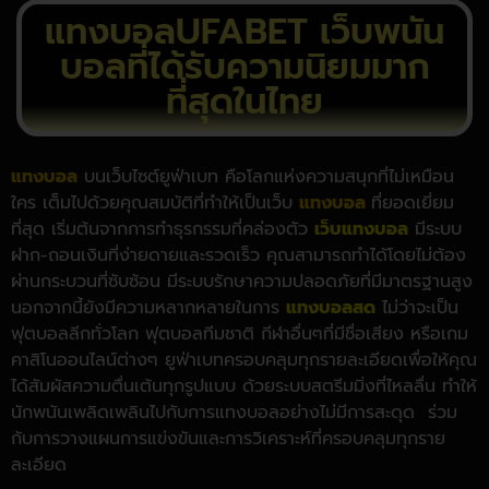
แทงบอลUFABET เว็บพนัน
บอลที่ได้รับความนิยมมาก
ที่สุดในไทย
แทงบอล
บนเว็บไซต์ยูฟ่าเบท คือโลกแห่งความสนุกที่ไม่เหมือน
ใคร เต็มไปด้วยคุณสมบัติที่ทำให้เป็นเว็บ
แทงบอล
ที่ยอดเยี่ยม
ที่สุด เริ่มต้นจากการทำธุรกรรมที่คล่องตัว
เว็บแทงบอล
มีระบบ
ฝาก-ถอนเงินที่ง่ายดายและรวดเร็ว คุณสามารถทำได้โดยไม่ต้อง
ผ่านกระบวนที่ซับซ้อน มีระบบรักษาความปลอดภัยที่มีมาตรฐานสูง
นอกจากนี้ยังมีความหลากหลายในการ
แทงบอลสด
ไม่ว่าจะเป็น
ฟุตบอลลีกทั่วโลก ฟุตบอลทีมชาติ กีฬาอื่นๆที่มีชื่อเสียง หรือเกม
คาสิโนออนไลน์ต่างๆ ยูฟ่าเบทครอบคลุมทุกรายละเอียดเพื่อให้คุณ
ได้สัมผัสความตื่นเต้นทุกรูปแบบ ด้วยระบบสตรีมมิ่งที่ไหลลื่น ทำให้
นักพนันเพลิดเพลินไปกับการแทงบอลอย่างไม่มีการสะดุด ร่วม
กับการวางแผนการแข่งขันและการวิเคราะห์ที่ครอบคลุมทุกราย
ละเอียด