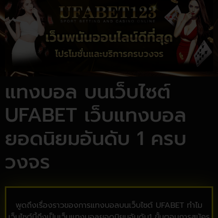
แทงบอล บนเว็บไซต์
UFABET เว็บแทงบอล
ยอดนิยมอันดับ 1 ครบ
วงจร
พูดถึงเรื่องราวของการแทงบอลบนเว็บไซต์ UFABET ทำไม
เว็บไซต์นี้ถึงเป็นเว็บแทงบอลยอดนิยมอันดับ1 ขั้นตอนการสมัคร