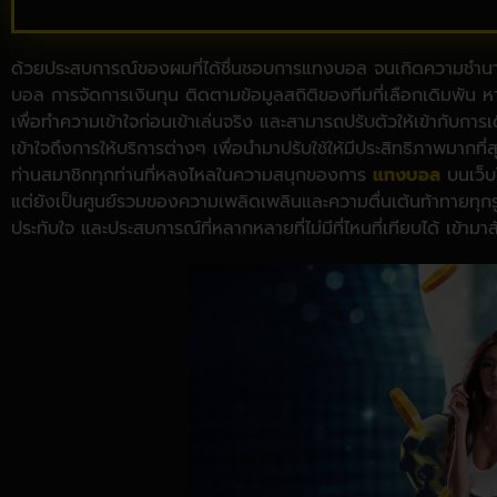
ด้วยประสบการณ์ของผมที่ได้ชื่นชอบการแทงบอล จนเกิดความชำนาญ
บอล การจัดการเงินทุน ติดตามข้อมูลสถิติของทีมที่เลือกเดิมพัน
เพื่อทำความเข้าใจก่อนเข้าเล่นจริง และสามารถปรับตัวให้เข้ากับการเ
เข้าใจถึงการให้บริการต่างๆ เพื่อนำมาปรับใช้ให้มีประสิทธิภาพมาก
ท่านสมาชิกทุกท่านที่หลงไหลในความสนุกของการ
แทงบอล
บนเ
ว็
แต่ยังเป็นศูนย์รวมของความเพลิดเพลินและความตื่นเต้นท้าทายทุ
ประทับใจ และประสบการณ์ที่หลากหลายที่ไม่มีที่ไหนที่เทียบได้ เข้า