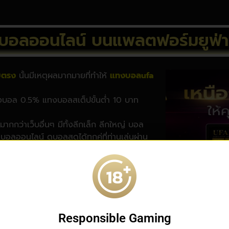
งบอลออนไลน์ บนแพลตฟอร์มยูฟ่
บตรง
นั้นมีเหตุผลมากมายที่ทำให้
แทงบอลufa
แทงบอล 0.5% แทงบอลสเต็ปขั้นต่ำ 10 บาท
นมากกว่าเว็บอื่นๆ มีทั้งลีกเล็ก ลีกใหญ่ บอล
ลออนไลน์ ดูบอลสดได้ทุกคู่ที่ท่านเล่นผ่าน
ืออุปกรณ์พกพา ผ่านทางระบบ iOS และ
่นได้เลยทุกที่ทุกเวลา
ชื่อเสียงและได้รับการยอมรับจากผู้เล่นทั่วโลก
ลส่วนตัวของผู้เล่น เป็นสิ่งที่สำคัญที่สุด
Responsible Gaming
โนมัติ เร็วทันใจ ฝาก-ถอนไม่มีขั้นต่อ มี คอล