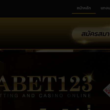
หน้าหลัก
แทงบ