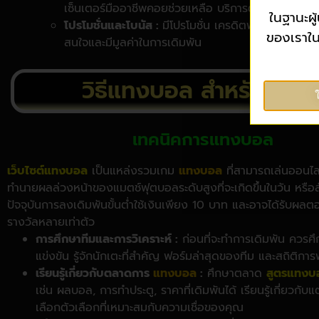
เซ็นเตอร์มืออาชีพคอยช่วยเหลือ บริการตลอด 24 ชั่ว
ในฐานะผู
โปรโมชั่นและโบนัส :
มีโปรโมชั่น เครดิตฟรี และโบนัสต่า
ของเราใน
สนใจและมีมูลค่าในการเดิมพัน
วิธีแทงบอล สำหรับการเ
เทคนิคการแทงบอล
เว็บไซต์แทงบอล
เป็นแหล่งรวมเกม
แทงบอล
ที่สามารถเล่นออนไล
ทำนายผลล่วงหน้าของแมตช์ฟุตบอลระดับสูงที่จะเกิดขึ้นในวัน หรือส
ปัจจุบันการลงเดิมพันขั้นต่ำใช้เงินเพียง 10 บาท และอาจได้รับผล
รางวัลหลายเท่าตัว
การศึกษาทีมและการวิเคราะห์ :
ก่อนที่จะทำการเดิมพัน ควรศึก
แข่งขัน รู้จักนักเตะที่สำคัญ ฟอร์มล่าสุดของทีม และสถิติกา
เรียนรู้เกี่ยวกับตลาดการ
แทงบอล
:
ศึกษาตลาด
สูตรแทงบ
เช่น ผลบอล, การทำประตู, ราคาที่เดิมพันได้ เรียนรู้เกี่ยวกับแ
เลือกตัวเลือกที่เหมาะสมกับความเชื่อของคุณ