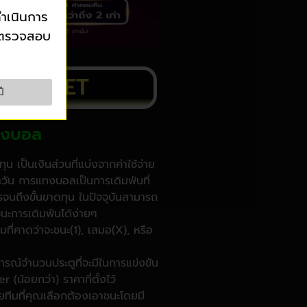
ดำเนินการ
ณาตรวจสอบ
ต์ UFABET
ี
ทงบอล
ุน เป็นเงินส่วนที่แบ่งจากค่าใช้จ่าย
จำวัน การแทงบอลเป็นการเดิมพันที่
จนถึงขั้นขาดทุน ในปัจจุบันสามารถ
ชนะการเดิมพันได้ง่ายๆ
มที่คาดว่าจะชนะ(1), เสมอ(X), หรือ
รณ์จำนวนประตูที่จะมีในการแข่งขัน
(น้อยกว่า) ราคาที่ตั้งไว้
ทีมที่คุณเลือกต้องเอาชนะโดยมี