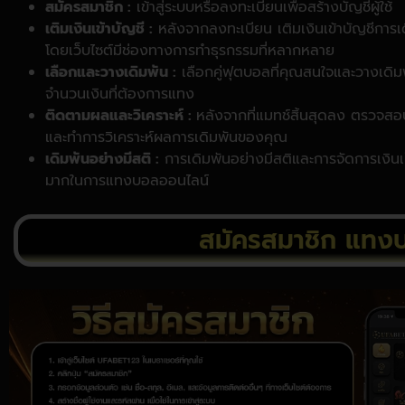
สมัครสมาชิก :
เข้าสู่ระบบหรือลงทะเบียนเพื่อสร้างบัญชีผู้ใช้
เติมเงินเข้าบัญชี :
หลังจากลงทะเบียน เติมเงินเข้าบัญชีการ
โดยเว็บไซต์มีช่องทางการทำธุรกรรมที่หลากหลาย
เลือกและวางเดิมพัน :
เลือกคู่ฟุตบอลที่คุณสนใจและวางเดิม
จำนวนเงินที่ต้องการแทง
ติดตามผลและวิเคราะห์ :
หลังจากที่แมทช์สิ้นสุดลง ตรวจส
และทำการวิเคราะห์ผลการเดิมพันของคุณ
เดิมพันอย่างมีสติ :
การเดิมพันอย่างมีสติและการจัดการเงินเป
มากในการแทงบอลออนไลน์
สมัครสมาชิก แทงบ