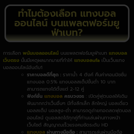
ทำไมต้องเลือก แทงบอล
ออนไลน์ บนแพลตฟอร์มยู
ฟ่าเบท?
การเลือก
พนันบอลออนไลน์
บนแพลตฟอร์มยูฟ่าเบท
แทงบอล
เว็บตรง
นั้นมีเหตุผลมากมายที่ทำให้
แทงบอลufa
เป็นเว็บแทง
บอลออนไลน์อันดับ1
ราคาบอลดีที่สุด :
ราคาน้ำ 4 ตังค์ คืนค่าคอมมิชชั่น
แทงบอล 0.5% แทงบอลสเต็ปขั้นต่ำ 10 บาท
สามารถแทงได้ตั้งแต่ 2-12 คู่
ฟังก์ชั่น
แทงบอล
ครบวงจร
:
เปิดคู่ฟุตบอลให้เดิม
พันมากกว่าเว็บอื่นๆ มีทั้งลีกเล็ก ลีกใหญ่ บอลเดี่ยว
บอลสเต็ป บอลสูง-ต่ำ สามารถดูถ่ายทอดสดฟุตบอล
ออนไลน์ ดูบอลสดได้ทุกคู่ที่ท่านเล่นผ่านทางหน้า
เว็บไซต์ สัญญาณเร็วแรงคมชัดระดับ HD
แทงบอล
ผ่านทางมือถือ :
สามารถเล่นผ่านมือถือ