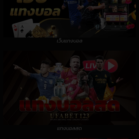
เว็บแทงบอล
แทงบอลสด