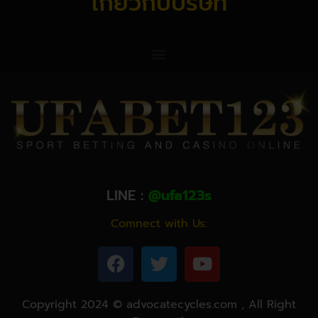
เกี่ยวกับบริษัท
LINE :
@ufa123s
Comnect with Us:
Copyright 2024 © advocatecycles.com , All Right