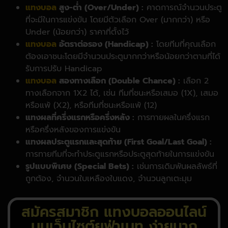
แทงบอล
สูง-ต่ำ (Over/Under) :
คาดการณ์จำนวนประตู
ที่จะมีในการแข่งขัน โดยมีตัวเลือก Over (มากกว่า) หรือ
Under (น้อยกว่า) ราคาที่ตั้งไว้
แทงบอล
อัตราต่อรอง (Handicap) :
โดยทีมที่คุณเลือก
ต้องเอาชนะโดยมีจำนวนประตูมากกว่าหรือน้อยกว่าตามที่ได้
รับการปรับ Handicap
แทงบอล
สองทางเลือก (Double Chance) :
เลือก 2
ทางเลือกจาก 1X2 ได้, เช่น ทีมที่ชนะหรือเสมอ (1X), เสมอ
หรือแพ้ (X2), หรือทีมที่ชนะหรือแพ้ (12)
แทงผลที่ครึ่งแรกหรือครึ่งหลัง :
การทายผลในครึ่งแรก
หรือครึ่งหลังของการแข่งขัน
แทงผลประตูแรกและสุดท้าย (First Goal/Last Goal) :
การทายทีมที่จะทำประตูแรกหรือประตูสุดท้ายในการแข่งขัน
รูปแบบพิเศษ (Special Bets) :
เช่นการเดิมพันผลลัพธ์ที่
ถูกต้อง, จำนวนใบเหลืองใบแดง, จำนวนลูกเตะมุม
สมัครสมาชิก แทงบอลออนไลน์
บนเว็บไซต์ยูฟ่าเบท ง่ายมาก