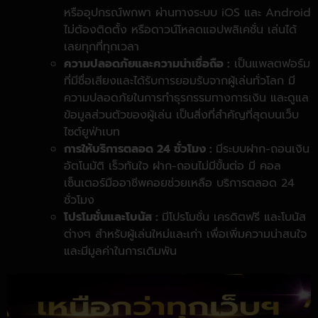
หรืออุปกรณ์พกพา ผ่านทางระบบ iOS และ Android
ไม่ต้องติดตั้ง หรือดาวน์โหลดแอปพลิเคชั่น เล่นได้
เลยทุกที่ทุกเวลา
ความปลอดภัยและความน่าเชื่อถือ :
เป็นแพลตฟอร์ม
ที่มีชื่อเสียงและได้รับการยอมรับจากผู้เล่นทั่วโลก มี
ความปลอดภัยในการทำธุรกรรมทางการเงิน และดูแล
ข้อมูลส่วนตัวของผู้เล่น เป็นสิ่งที่สำคัญที่สุดบนเว็บ
ไซต์ยูฟ่าเบท
การให้บริการตลอด 24 ชั่วโมง :
มีระบบฝาก-ถอนเงิน
อัตโนมัติ เร็วทันใจ ฝาก-ถอนไม่มีขั้นต่อ มี คอล
เซ็นเตอร์มืออาชีพคอยช่วยเหลือ บริการตลอด 24
ชั่วโมง
โปรโมชั่นและโบนัส :
มีโปรโมชั่น เครดิตฟรี และโบนัส
ต่างๆ สำหรับผู้เล่นใหม่และเก่า เพื่อเพิ่มความน่าสนใจ
และมีมูลค่าในการเดิมพัน