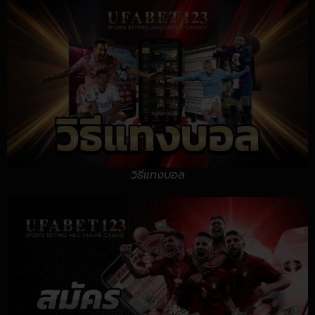
วิธีแทงบอล