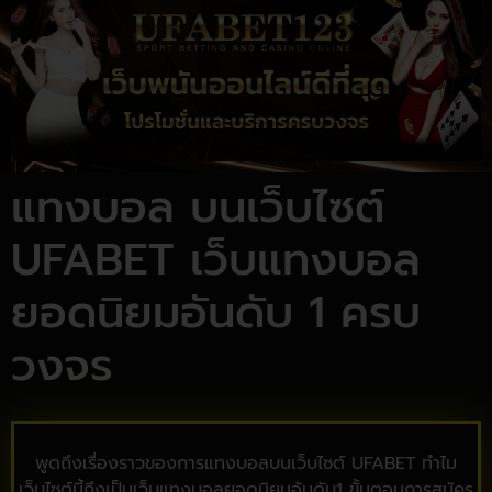
แทงบอล บนเว็บไซต์
UFABET เว็บแทงบอล
ยอดนิยมอันดับ 1 ครบ
วงจร
พูดถึงเรื่องราวของการแทงบอลบนเว็บไซต์ UFABET ทำไม
เว็บไซต์นี้ถึงเป็นเว็บแทงบอลยอดนิยมอันดับ1 ขั้นตอนการสมัคร