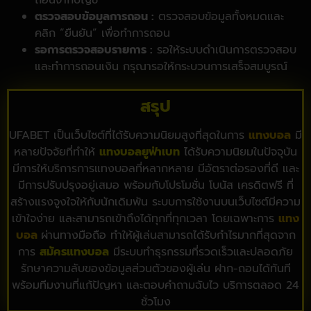
ตรวจสอบข้อมูลการถอน :
ตรวจสอบข้อมูลทั้งหมดและ
คลิก “ยืนยัน” เพื่อทำการถอน
รอการตรวจสอบรายการ :
รอให้ระบบดำเนินการตรวจสอบ
และทำการถอนเงิน กรุณารอให้กระบวนการเสร็จสมบูรณ์
สรุป
UFABET เป็นเว็บไซต์ที่ได้รับความนิยมสูงที่สุดในการ
แทงบอล
มี
หลายปัจจัยที่ทำให้
แทงบอลยูฟ่าเบท
ได้รับความนิยมในปัจจุบัน
มีการให้บริการการแทงบอลที่หลากหลาย มีอัตราต่อรองที่ดี และ
มีการปรับปรุงอยู่เสมอ พร้อมกับโปรโมชั่น โบนัส เครดิตฟรี ที่
สร้างแรงจูงใจให้กับนักเดิมพัน ระบบการใช้งานบนเว็บไซต์มีความ
เข้าใจง่าย และสามารถเข้าถึงได้ทุกที่ทุกเวลา โดยเฉพาะการ
แทง
บอล
ผ่านทางมือถือ ทำให้ผู้เล่นสามารถได้รับกำไรมากที่สุดจาก
การ
สมัครแทงบอล
มีระบบทำธุรกรรมที่รวดเร็วและปลอดภัย
รักษาความลับของข้อมูลส่วนตัวของผู้เล่น ฝาก-ถอนได้ทันที
พร้อมทีมงานที่แก้ปัญหา และตอบคำถามฉับไว บริการตลอด 24
ชั่วโมง