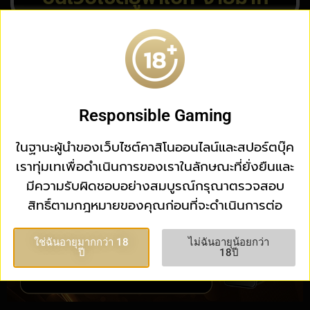
Responsible Gaming
ในฐานะผู้นำของเว็บไซต์คาสิโนออนไลน์และสปอร์ตบุ๊ค
เราทุ่มเทเพื่อดำเนินการของเราในลักษณะที่ยั่งยืนและ
มีความรับผิดชอบอย่างสมบูรณ์กรุณาตรวจสอบ
สิทธิ์ตามกฎหมายของคุณก่อนที่จะดำเนินการต่อ
ใช่ฉันอายุมากกว่า 18
ไม่ฉันอายุน้อยกว่า
ปี
18ปี