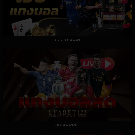
เว็บแทงบอล
แทงบอลสด