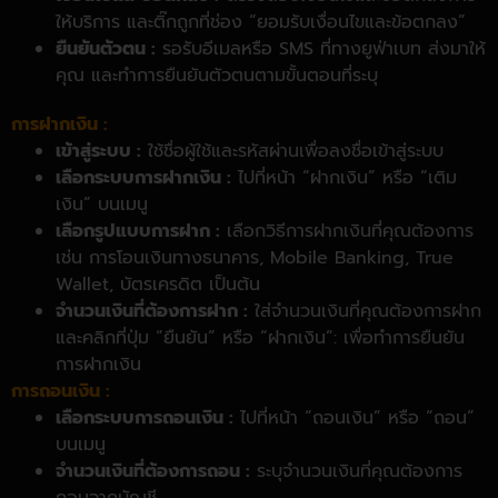
ให้บริการ และติ๊กถูกที่ช่อง “ยอมรับเงื่อนไขและข้อตกลง”
ยืนยันตัวตน :
รอรับอีเมลหรือ SMS ที่ทางยูฟ่าเบท ส่งมาให้
คุณ และทำการยืนยันตัวตนตามขั้นตอนที่ระบุ
การฝากเงิน :
เข้าสู่ระบบ :
ใช้ชื่อผู้ใช้และรหัสผ่านเพื่อลงชื่อเข้าสู่ระบบ
เลือกระบบการฝากเงิน :
ไปที่หน้า “ฝากเงิน” หรือ “เติม
เงิน” บนเมนู
เลือกรูปแบบการฝาก :
เลือกวิธีการฝากเงินที่คุณต้องการ
เช่น การโอนเงินทางธนาคาร, Mobile Banking, True
Wallet, บัตรเครดิต เป็นต้น
จำนวนเงินที่ต้องการฝาก :
ใส่จำนวนเงินที่คุณต้องการฝาก
และคลิกที่ปุ่ม “ยืนยัน” หรือ “ฝากเงิน”: เพื่อทำการยืนยัน
การฝากเงิน
การถอนเงิน :
เลือกระบบการถอนเงิน :
ไปที่หน้า “ถอนเงิน” หรือ “ถอน”
บนเมนู
จำนวนเงินที่ต้องการถอน :
ระบุจำนวนเงินที่คุณต้องการ
ถอนจากบัญชี