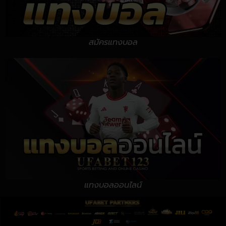
สมัครแทงบอล
แทงบอลออนไลน์