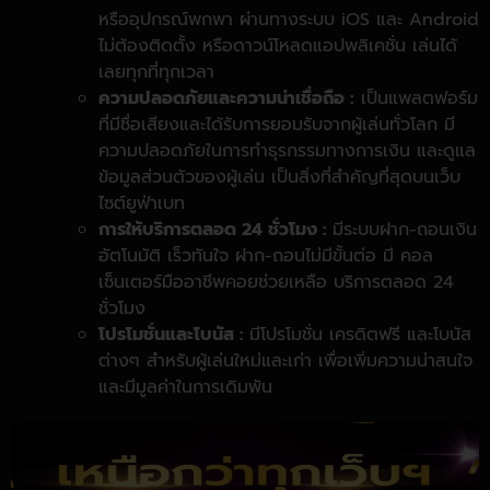
หรืออุปกรณ์พกพา ผ่านทางระบบ iOS และ Android
ไม่ต้องติดตั้ง หรือดาวน์โหลดแอปพลิเคชั่น เล่นได้
เลยทุกที่ทุกเวลา
ความปลอดภัยและความน่าเชื่อถือ :
เป็นแพลตฟอร์ม
ที่มีชื่อเสียงและได้รับการยอมรับจากผู้เล่นทั่วโลก มี
ความปลอดภัยในการทำธุรกรรมทางการเงิน และดูแล
ข้อมูลส่วนตัวของผู้เล่น เป็นสิ่งที่สำคัญที่สุดบนเว็บ
ไซต์ยูฟ่าเบท
การให้บริการตลอด 24 ชั่วโมง :
มีระบบฝาก-ถอนเงิน
อัตโนมัติ เร็วทันใจ ฝาก-ถอนไม่มีขั้นต่อ มี คอล
เซ็นเตอร์มืออาชีพคอยช่วยเหลือ บริการตลอด 24
ชั่วโมง
โปรโมชั่นและโบนัส :
มีโปรโมชั่น เครดิตฟรี และโบนัส
ต่างๆ สำหรับผู้เล่นใหม่และเก่า เพื่อเพิ่มความน่าสนใจ
และมีมูลค่าในการเดิมพัน