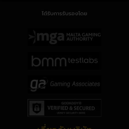
ได้รับการรับรองโดย