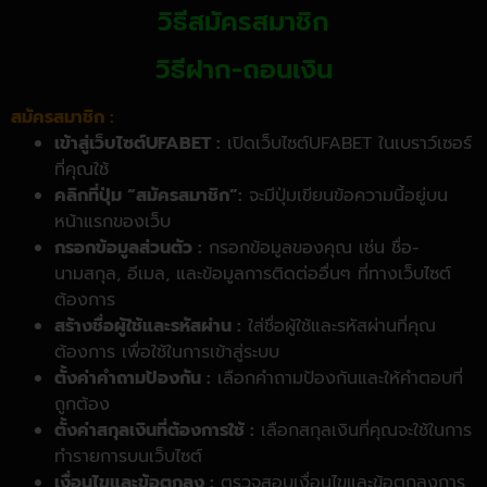
วิธีสมัครสมาชิก
วิธีฝาก-ถอนเงิน
สมัครสมาชิก :
เข้าสู่เว็บไซต์UFABET :
เปิดเว็บไซต์UFABET ในเบราว์เซอร์
ที่คุณใช้
คลิกที่ปุ่ม “สมัครสมาชิก”:
จะมีปุ่มเขียนข้อความนี้อยู่บน
หน้าแรกของเว็บ
กรอกข้อมูลส่วนตัว :
กรอกข้อมูลของคุณ เช่น ชื่อ-
นามสกุล, อีเมล, และข้อมูลการติดต่ออื่นๆ ที่ทางเว็บไซต์
ต้องการ
สร้างชื่อผู้ใช้และรหัสผ่าน :
ใส่ชื่อผู้ใช้และรหัสผ่านที่คุณ
ต้องการ เพื่อใช้ในการเข้าสู่ระบบ
ตั้งค่าคำถามป้องกัน :
เลือกคำถามป้องกันและให้คำตอบที่
ถูกต้อง
ตั้งค่าสกุลเงินที่ต้องการใช้ :
เลือกสกุลเงินที่คุณจะใช้ในการ
ทำรายการบนเว็บไซต์
เงื่อนไขและข้อตกลง :
ตรวจสอบเงื่อนไขและข้อตกลงการ