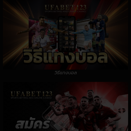
วิธีแทงบอล