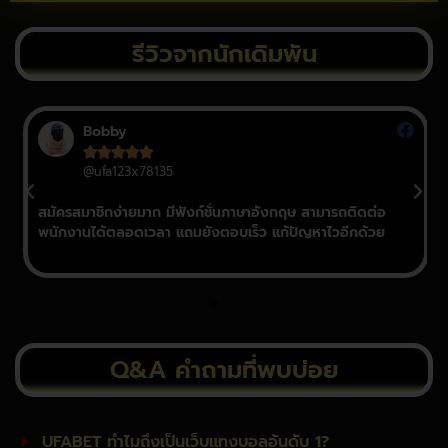
รีวิวจากนักเดิมพัน
Bobby





@ufa123x78135
สมัครสมาชิกง่ายมาก มีฟังก์ชั่นภาษาอังกฤษ สามารถติดต่อ
พนักงานได้ตลอดเวลา แถมยังตอบเร็ว แก้ปัญหาไวอีกด้วย
Q&A คำถามที่พบบ่อย
UFABET ทำไมถึงเป็นเว็บแทงบอลอันดับ 1?