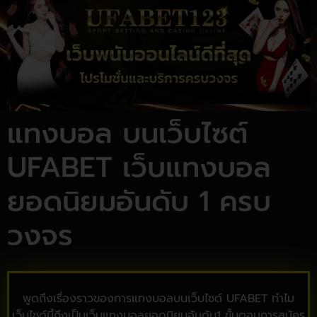
แทงบอล บนเว็บไซต์
UFABET เว็บแทงบอล
ยอดนิยมอันดับ 1 ครบ
วงจร
พูดถึงเรื่องราวของการแทงบอลบนเว็บไซต์ UFABET ทำไม
เว็บไซต์นี้ถึงเป็นเว็บแทงบอลยอดนิยมอันดับ1 ขั้นตอนการสมัคร