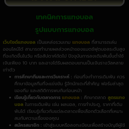
เทคนิคการแทงบอล
รูปแบบการแทงบอล
เว็บไซต์แทงบอล
เป็นแหล่งรวมเกม
แทงบอล
ที่สามารถเล่น
ออนไลน์ได้ สามารถทำนายผลล่วงหน้าของแมตช์ฟุตบอลระดับสูง
ที่จะเกิดขึ้นในวัน หรือสัปดาห์ถัดไป ปัจจุบันการลงเดิมพันขั้นต่ำใช้
เงินเพียง 10 บาท และอาจได้รับผลตอบแทนเป็นเงินรางวัลหลาย
เท่าตัว
การศึกษาทีมและการวิเคราะห์ :
ก่อนที่จะทำการเดิมพัน ควร
ศึกษาข้อมูลทีมที่จะแข่งขัน รู้จักนักเตะที่สำคัญ ฟอร์มล่าสุด
ของทีม และสถิติการพบกันก่อนหน้า
เรียนรู้เกี่ยวกับตลาดการ
แทงบอล
:
ศึกษาตลาด
สูตรแทง
บอล
ในการเดิมพัน เช่น ผลบอล, การทำประตู, ราคาที่เดิม
พันได้ เรียนรู้เกี่ยวกับแต่ละตลาดเพื่อเลือกตัวเลือกที่เหมาะ
สมกับความเชื่อของคุณ
สมัครสมาชิก :
เข้าสู่ระบบหรือลงทะเบียนเพื่อสร้างบัญชีผู้ใช้