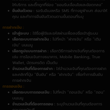
ให้บริการ และติ๊กถูกที่ช่อง “ยอมรับเงื่อนไขและข้อตกลง”
ยืนยันตัวตน :
รอรับอีเมลหรือ SMS ที่ทางยูฟ่าเบท ส่งมาให้
คุณ และทำการยืนยันตัวตนตามขั้นตอนที่ระบุ
การฝากเงิน :
เข้าสู่ระบบ :
ใช้ชื่อผู้ใช้และรหัสผ่านเพื่อลงชื่อเข้าสู่ระบบ
เลือกระบบการฝากเงิน :
ไปที่หน้า “ฝากเงิน” หรือ “เติม
เงิน” บนเมนู
เลือกรูปแบบการฝาก :
เลือกวิธีการฝากเงินที่คุณต้องการ
เช่น การโอนเงินทางธนาคาร, Mobile Banking, True
Wallet, บัตรเครดิต เป็นต้น
จำนวนเงินที่ต้องการฝาก :
ใส่จำนวนเงินที่คุณต้องการฝาก
และคลิกที่ปุ่ม “ยืนยัน” หรือ “ฝากเงิน”: เพื่อทำการยืนยัน
การฝากเงิน
การถอนเงิน :
เลือกระบบการถอนเงิน :
ไปที่หน้า “ถอนเงิน” หรือ “ถอน”
บนเมนู
จำนวนเงินที่ต้องการถอน :
ระบุจำนวนเงินที่คุณต้องการ
ถอนจากบัญชี