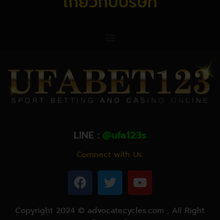
เกี่ยวกับบริษัท
LINE :
@ufa123s
Comnect with Us:
Copyright 2024 © advocatecycles.com , All Right