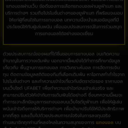
แทงบอลผ่านเว็บ ข้อดีของการเลือกแทงบอลผ่านยูฟ่าเบท และ
บริการต่างๆ รวมถึงโปรโมชั่นต่างๆของยูฟ่าเบท ที่พร้อมจะมอบ
ให้แก่ผู้ที่สนใจในการแทงบอล บทความนี้จะนำเสนอข้อมูลที่มี
ประโยชน์ให้กับผู้เล่นพนัน เพื่อมอบประสบการณ์ในการร่วมสนุก
การแทงบอลได้อย่างยอดเยี่ยม
ด้วยประสบการณ์ของผมที่ได้ชื่นชอบการแทงบอล จนเกิดความ
ชำนาญในการวางเดิมพัน นอกจากนี้ผมยังได้ทำการศึกษาข้อมูล
เกี่ยวกับ พื้นฐานการแทงบอล การวิเคราะห์บอล การจัดการเงิน
ทุน ติดตามข้อมูลสถิติของทีมที่เลือกเดิมพัน หาโอกาสทำกำไรจาก
โปรโมชั่นต่างๆ และทำความเข้าใจเกี่ยวกับอัตราต่อรอง ราคาบอล
บนเว็บไซต์ UFABET เพื่อทำความเข้าใจก่อนเข้าเล่นจริง และ
สามารถปรับตัวให้เข้ากับการเดิมพันได้อย่างดี ซึ่งบทความนี้ผมจะ
ทำการเจาะลึกข้อมูลการแทงบอลบนเว็บไซต์ยูฟ่าเบท เพื่อให้ผู้เล่น
พนันเข้าใจถึงการให้บริการต่างๆ เพื่อนำมาปรับใช้ให้มีประสิทธิภาพ
มากที่สุด และเต็มไปด้วยประสบการณ์จริงในการลงทุนจริง
ท่านสมาชิกทุกท่านที่หลงไหลในความสนุกของการ
แทงบอล
บน