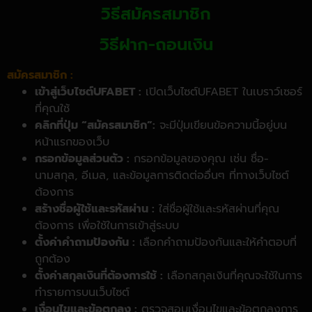
วิธีสมัครสมาชิก
วิธีฝาก-ถอนเงิน
สมัครสมาชิก :
เข้าสู่เว็บไซต์UFABET :
เปิดเว็บไซต์UFABET ในเบราว์เซอร์
ที่คุณใช้
คลิกที่ปุ่ม “สมัครสมาชิก”:
จะมีปุ่มเขียนข้อความนี้อยู่บน
หน้าแรกของเว็บ
กรอกข้อมูลส่วนตัว :
กรอกข้อมูลของคุณ เช่น ชื่อ-
นามสกุล, อีเมล, และข้อมูลการติดต่ออื่นๆ ที่ทางเว็บไซต์
ต้องการ
สร้างชื่อผู้ใช้และรหัสผ่าน :
ใส่ชื่อผู้ใช้และรหัสผ่านที่คุณ
ต้องการ เพื่อใช้ในการเข้าสู่ระบบ
ตั้งค่าคำถามป้องกัน :
เลือกคำถามป้องกันและให้คำตอบที่
ถูกต้อง
ตั้งค่าสกุลเงินที่ต้องการใช้ :
เลือกสกุลเงินที่คุณจะใช้ในการ
ทำรายการบนเว็บไซต์
เงื่อนไขและข้อตกลง :
ตรวจสอบเงื่อนไขและข้อตกลงการ