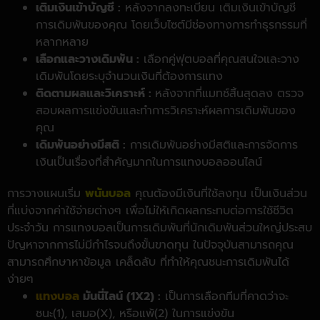
เติมเงินเข้าบัญชี :
หลังจากลงทะเบียน เติมเงินเข้าบัญชี
การเดิมพันของคุณ โดยเว็บไซต์มีช่องทางการทำธุรกรรมที่
หลากหลาย
เลือกและวางเดิมพัน :
เลือกคู่ฟุตบอลที่คุณสนใจและวาง
เดิมพันโดยระบุจำนวนเงินที่ต้องการแทง
ติดตามผลและวิเคราะห์ :
หลังจากที่แมทช์สิ้นสุดลง ตรวจ
สอบผลการแข่งขันและทำการวิเคราะห์ผลการเดิมพันของ
คุณ
เดิมพันอย่างมีสติ :
การเดิมพันอย่างมีสติและการจัดการ
เงินเป็นเรื่องที่สำคัญมากในการแทงบอลออนไลน์
การวางแผนเริ่ม
พนันบอล
คุณต้องมีเงินที่ใช้ลงทุน เป็นเงินส่วน
ที่แบ่งจากค่าใช้จ่ายต่างๆ เพื่อไม่ให้เกิดผลกระทบต่อการใช้ชีวิต
ประจำวัน การแทงบอลเป็นการเดิมพันที่นักเดิมพันส่วนใหญ่ประสบ
ปัญหาจากการไม่มีกำไรจนถึงขั้นขาดทุน ในปัจจุบันสามารถคุณ
สามารถศึกษาหาข้อมูล เคล็ดลับ ที่ทำให้คุณชนะการเดิมพันได้
ง่ายๆ
แทงบอล
มันนี่ไลน์ (1X2) :
เป็นการเลือกทีมที่คาดว่าจะ
ชนะ(1), เสมอ(X), หรือแพ้(2) ในการแข่งขัน