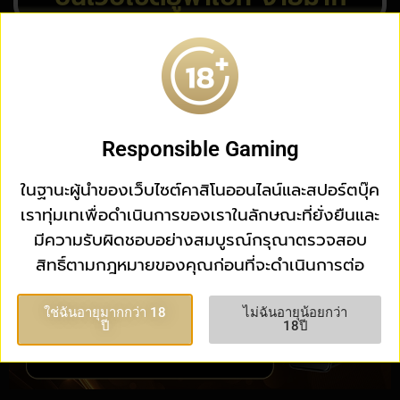
Responsible Gaming
ในฐานะผู้นำของเว็บไซต์คาสิโนออนไลน์และสปอร์ตบุ๊ค
เราทุ่มเทเพื่อดำเนินการของเราในลักษณะที่ยั่งยืนและ
มีความรับผิดชอบอย่างสมบูรณ์กรุณาตรวจสอบ
สิทธิ์ตามกฎหมายของคุณก่อนที่จะดำเนินการต่อ
ใช่ฉันอายุมากกว่า 18
ไม่ฉันอายุน้อยกว่า
ปี
18ปี