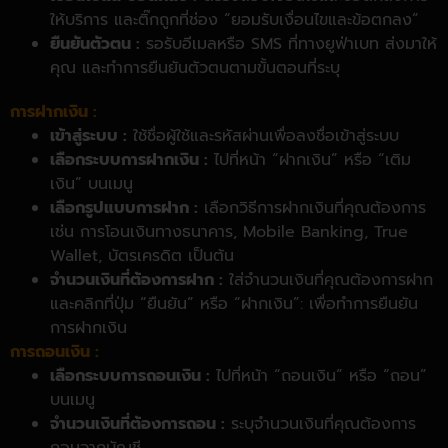
ให้บริการ และติ๊กถูกที่ช่อง “ยอมรับเงื่อนไขและข้อตกลง”
ยืนยันตัวตน :
รอรับอีเมลหรือ SMS ที่ทางยูฟ่าเบท ส่งมาให้
คุณ และทำการยืนยันตัวตนตามขั้นตอนที่ระบุ
การฝากเงิน :
เข้าสู่ระบบ :
ใช้ชื่อผู้ใช้และรหัสผ่านเพื่อลงชื่อเข้าสู่ระบบ
เลือกระบบการฝากเงิน :
ไปที่หน้า “ฝากเงิน” หรือ “เติม
เงิน” บนเมนู
เลือกรูปแบบการฝาก :
เลือกวิธีการฝากเงินที่คุณต้องการ
เช่น การโอนเงินทางธนาคาร, Mobile Banking, True
Wallet, บัตรเครดิต เป็นต้น
จำนวนเงินที่ต้องการฝาก :
ใส่จำนวนเงินที่คุณต้องการฝาก
และคลิกที่ปุ่ม “ยืนยัน” หรือ “ฝากเงิน”: เพื่อทำการยืนยัน
การฝากเงิน
การถอนเงิน :
เลือกระบบการถอนเงิน :
ไปที่หน้า “ถอนเงิน” หรือ “ถอน”
บนเมนู
จำนวนเงินที่ต้องการถอน :
ระบุจำนวนเงินที่คุณต้องการ
ถอนจากบัญชี