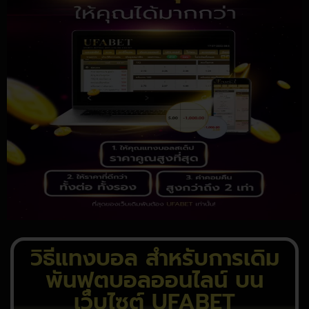
วิธีแทงบอล สำหรับการเดิม
พันฟุตบอลออนไลน์ บน
เว็บไซต์ UFABET