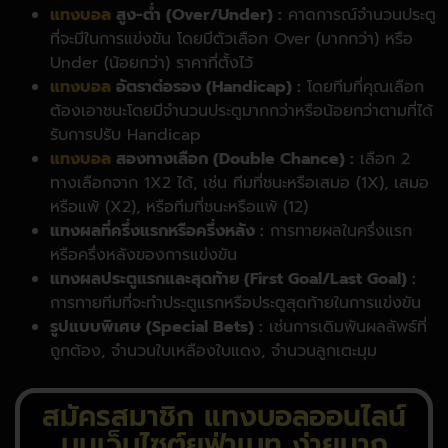
แทงบอล
สูง-ต่ำ (Over/Under) :
คาดการณ์จำนวนประตู
ที่จะมีในการแข่งขัน โดยมีตัวเลือก Over (มากกว่า) หรือ
Under (น้อยกว่า) ราคาที่ตั้งไว้
แทงบอล
อัตราต่อรอง (Handicap) :
โดยทีมที่คุณเลือก
ต้องเอาชนะโดยมีจำนวนประตูมากกว่าหรือน้อยกว่าตามที่ได้
รับการปรับ Handicap
แทงบอล
สองทางเลือก (Double Chance) :
เลือก 2
ทางเลือกจาก 1X2 ได้, เช่น ทีมที่ชนะหรือเสมอ (1X), เสมอ
หรือแพ้ (X2), หรือทีมที่ชนะหรือแพ้ (12)
แทงผลที่ครึ่งแรกหรือครึ่งหลัง :
การทายผลในครึ่งแรก
หรือครึ่งหลังของการแข่งขัน
แทงผลประตูแรกและสุดท้าย (First Goal/Last Goal) :
การทายทีมที่จะทำประตูแรกหรือประตูสุดท้ายในการแข่งขัน
รูปแบบพิเศษ (Special Bets) :
เช่นการเดิมพันผลลัพธ์ที่
ถูกต้อง, จำนวนใบเหลืองใบแดง, จำนวนลูกเตะมุม
สมัครสมาชิก แทงบอลออนไลน์
บนเว็บไซต์ยูฟ่าเบท ง่ายมาก