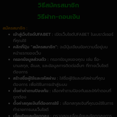
วิธีสมัครสมาชิก
วิธีฝาก-ถอนเงิน
สมัครสมาชิก :
เข้าสู่เว็บไซต์UFABET :
เปิดเว็บไซต์UFABET ในเบราว์เซอร์
ที่คุณใช้
คลิกที่ปุ่ม “สมัครสมาชิก”:
จะมีปุ่มเขียนข้อความนี้อยู่บน
หน้าแรกของเว็บ
กรอกข้อมูลส่วนตัว :
กรอกข้อมูลของคุณ เช่น ชื่อ-
นามสกุล, อีเมล, และข้อมูลการติดต่ออื่นๆ ที่ทางเว็บไซต์
ต้องการ
สร้างชื่อผู้ใช้และรหัสผ่าน :
ใส่ชื่อผู้ใช้และรหัสผ่านที่คุณ
ต้องการ เพื่อใช้ในการเข้าสู่ระบบ
ตั้งค่าคำถามป้องกัน :
เลือกคำถามป้องกันและให้คำตอบที่
ถูกต้อง
ตั้งค่าสกุลเงินที่ต้องการใช้ :
เลือกสกุลเงินที่คุณจะใช้ในการ
ทำรายการบนเว็บไซต์
เงื่อนไขและข้อตกลง :
ตรวจสอบเงื่อนไขและข้อตกลงการ