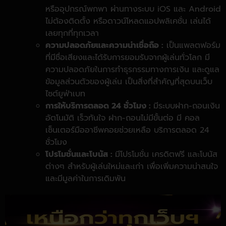
หรืออุปกรณ์พกพา ผ่านทางระบบ iOS และ Android
ไม่ต้องติดตั้ง หรือดาวน์โหลดแอปพลิเคชั่น เล่นได้
เลยทุกที่ทุกเวลา
ความปลอดภัยและความน่าเชื่อถือ :
เป็นแพลตฟอร์ม
ที่มีชื่อเสียงและได้รับการยอมรับจากผู้เล่นทั่วโลก มี
ความปลอดภัยในการทำธุรกรรมทางการเงิน และดูแล
ข้อมูลส่วนตัวของผู้เล่น เป็นสิ่งที่สำคัญที่สุดบนเว็บ
ไซต์ยูฟ่าเบท
การให้บริการตลอด 24 ชั่วโมง :
มีระบบฝาก-ถอนเงิน
อัตโนมัติ เร็วทันใจ ฝาก-ถอนไม่มีขั้นต่อ มี คอล
เซ็นเตอร์มืออาชีพคอยช่วยเหลือ บริการตลอด 24
ชั่วโมง
โปรโมชั่นและโบนัส :
มีโปรโมชั่น เครดิตฟรี และโบนัส
ต่างๆ สำหรับผู้เล่นใหม่และเก่า เพื่อเพิ่มความน่าสนใจ
และมีมูลค่าในการเดิมพัน