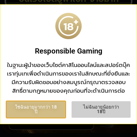
Responsible Gaming
ในฐานะผู้นำของเว็บไซต์คาสิโนออนไลน์และสปอร์ตบุ๊ค
เราทุ่มเทเพื่อดำเนินการของเราในลักษณะที่ยั่งยืนและ
มีความรับผิดชอบอย่างสมบูรณ์กรุณาตรวจสอบ
สิทธิ์ตามกฎหมายของคุณก่อนที่จะดำเนินการต่อ
ใช่ฉันอายุมากกว่า 18
ไม่ฉันอายุน้อยกว่า
ปี
18ปี