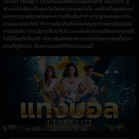
เ
ว็บไซต์ UFA
BET เว็บแทงบอลที่ยอดนิยมอันดับ1 ครบวงจร ยู
ฟ่าเบทไม่เพียงเป็นแค่เว็บไซต์แทงบอลเท่านั้น แต่ยังเป็นศูนย์รวม
ของความเพลิดเพลินและความตื่นเต้นท้าทายทุกรูปแบบของการ
แทงบอลออนไลน์
ทั้งการเดิมพันที่ครอบคลุมทุกรายละเอียดของ
การแข่งขัน การบริการที่ประทับใจ และประสบการณ์ที่หลากหลายที่
ไม่มีที่ไหนที่เทียบได้ เข้ามาสัมผัสประสบการณ์การแทงบอลที่แตก
ต่างที่ยูฟ่าเบท เว็บแทงบอลที่ดีที่สุดในตอนนี้