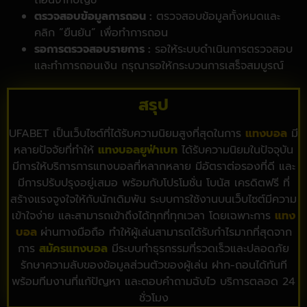
ตรวจสอบข้อมูลการถอน :
ตรวจสอบข้อมูลทั้งหมดและ
คลิก “ยืนยัน” เพื่อทำการถอน
รอการตรวจสอบรายการ :
รอให้ระบบดำเนินการตรวจสอบ
และทำการถอนเงิน กรุณารอให้กระบวนการเสร็จสมบูรณ์
สรุป
UFABET เป็นเว็บไซต์ที่ได้รับความนิยมสูงที่สุดในการ
แทงบอล
มี
หลายปัจจัยที่ทำให้
แทงบอลยูฟ่าเบท
ได้รับความนิยมในปัจจุบัน
มีการให้บริการการแทงบอลที่หลากหลาย มีอัตราต่อรองที่ดี และ
มีการปรับปรุงอยู่เสมอ พร้อมกับโปรโมชั่น โบนัส เครดิตฟรี ที่
สร้างแรงจูงใจให้กับนักเดิมพัน ระบบการใช้งานบนเว็บไซต์มีความ
เข้าใจง่าย และสามารถเข้าถึงได้ทุกที่ทุกเวลา โดยเฉพาะการ
แทง
บอล
ผ่านทางมือถือ ทำให้ผู้เล่นสามารถได้รับกำไรมากที่สุดจาก
การ
สมัครแทงบอล
มีระบบทำธุรกรรมที่รวดเร็วและปลอดภัย
รักษาความลับของข้อมูลส่วนตัวของผู้เล่น ฝาก-ถอนได้ทันที
พร้อมทีมงานที่แก้ปัญหา และตอบคำถามฉับไว บริการตลอด 24
ชั่วโมง