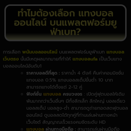
ทำไมต้องเลือก แทงบอล
ออนไลน์ บนแพลตฟอร์มยู
ฟ่าเบท?
การเลือก
พนันบอลออนไลน์
บนแพลตฟอร์มยูฟ่าเบท
แทงบอล
เว็บตรง
นั้นมีเหตุผลมากมายที่ทำให้
แทงบอลufa
เป็นเว็บแทง
บอลออนไลน์อันดับ1
ราคาบอลดีที่สุด :
ราคาน้ำ 4 ตังค์ คืนค่าคอมมิชชั่น
แทงบอล 0.5% แทงบอลสเต็ปขั้นต่ำ 10 บาท
สามารถแทงได้ตั้งแต่ 2-12 คู่
ฟังก์ชั่น
แทงบอล
ครบวงจร
:
เปิดคู่ฟุตบอลให้เดิม
พันมากกว่าเว็บอื่นๆ มีทั้งลีกเล็ก ลีกใหญ่ บอลเดี่ยว
บอลสเต็ป บอลสูง-ต่ำ สามารถดูถ่ายทอดสดฟุตบอล
ออนไลน์ ดูบอลสดได้ทุกคู่ที่ท่านเล่นผ่านทางหน้า
เว็บไซต์ สัญญาณเร็วแรงคมชัดระดับ HD
แทงบอล
ผ่านทางมือถือ :
สามารถเล่นผ่านมือถือ