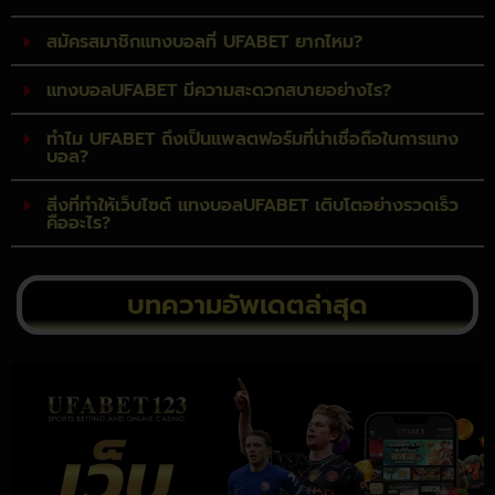
สมัครสมาชิกแทงบอลที่ UFABET ยากไหม?
แทงบอลUFABET มีความสะดวกสบายอย่างไร?
ทำไม UFABET ถึงเป็นแพลตฟอร์มที่น่าเชื่อถือในการแทง
บอล?
สิ่งที่ทำให้เว็บไซต์ แทงบอลUFABET เติบโตอย่างรวดเร็ว
คืออะไร?
บทความอัพเดตล่าสุด