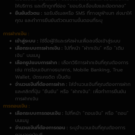
ให้บริการ และติ๊กถูกที่ช่อง “ยอมรับเงื่อนไขและข้อตกลง”
ยืนยันตัวตน :
รอรับอีเมลหรือ SMS ที่ทางยูฟ่าเบท ส่งมาให้
คุณ และทำการยืนยันตัวตนตามขั้นตอนที่ระบุ
การฝากเงิน :
เข้าสู่ระบบ :
ใช้ชื่อผู้ใช้และรหัสผ่านเพื่อลงชื่อเข้าสู่ระบบ
เลือกระบบการฝากเงิน :
ไปที่หน้า “ฝากเงิน” หรือ “เติม
เงิน” บนเมนู
เลือกรูปแบบการฝาก :
เลือกวิธีการฝากเงินที่คุณต้องการ
เช่น การโอนเงินทางธนาคาร, Mobile Banking, True
Wallet, บัตรเครดิต เป็นต้น
จำนวนเงินที่ต้องการฝาก :
ใส่จำนวนเงินที่คุณต้องการฝาก
และคลิกที่ปุ่ม “ยืนยัน” หรือ “ฝากเงิน”: เพื่อทำการยืนยัน
การฝากเงิน
การถอนเงิน :
เลือกระบบการถอนเงิน :
ไปที่หน้า “ถอนเงิน” หรือ “ถอน”
บนเมนู
จำนวนเงินที่ต้องการถอน :
ระบุจำนวนเงินที่คุณต้องการ
ถอนจากบัญชี