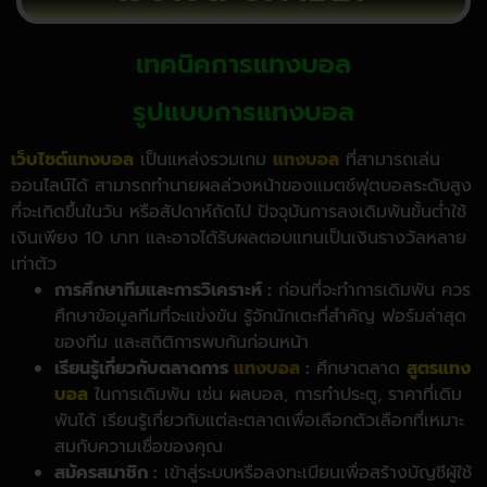
เทคนิคการแทงบอล
รูปแบบการแทงบอล
เว็บไซต์แทงบอล
เป็นแหล่งรวมเกม
แทงบอล
ที่สามารถเล่น
ออนไลน์ได้ สามารถทำนายผลล่วงหน้าของแมตช์ฟุตบอลระดับสูง
ที่จะเกิดขึ้นในวัน หรือสัปดาห์ถัดไป ปัจจุบันการลงเดิมพันขั้นต่ำใช้
เงินเพียง 10 บาท และอาจได้รับผลตอบแทนเป็นเงินรางวัลหลาย
เท่าตัว
การศึกษาทีมและการวิเคราะห์ :
ก่อนที่จะทำการเดิมพัน ควร
ศึกษาข้อมูลทีมที่จะแข่งขัน รู้จักนักเตะที่สำคัญ ฟอร์มล่าสุด
ของทีม และสถิติการพบกันก่อนหน้า
เรียนรู้เกี่ยวกับตลาดการ
แทงบอล
:
ศึกษาตลาด
สูตรแทง
บอล
ในการเดิมพัน เช่น ผลบอล, การทำประตู, ราคาที่เดิม
พันได้ เรียนรู้เกี่ยวกับแต่ละตลาดเพื่อเลือกตัวเลือกที่เหมาะ
สมกับความเชื่อของคุณ
สมัครสมาชิก :
เข้าสู่ระบบหรือลงทะเบียนเพื่อสร้างบัญชีผู้ใช้