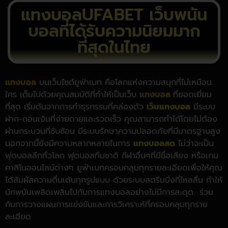
แทงบอลUFABET เว็บพนัน
บอลที่ได้รับความนิยมมาก
ที่สุดในไทย
แทงบอล
บนเว็บไซต์ยูฟ่าเบท คือโลกแห่งความสนุกที่ไม่เหมือน
ใคร เต็มไปด้วยคุณสมบัติที่ทำให้เป็นเว็บ
แทงบอล
ที่ยอดเยี่ยม
ที่สุด เริ่มต้นจากการทำธุรกรรมที่คล่องตัว
เว็บแทงบอล
มีระบบ
ฝาก-ถอนเงินที่ง่ายดายและรวดเร็ว คุณสามารถทำได้โดยไม่ต้อง
ผ่านกระบวนที่ซับซ้อน มีระบบรักษาความปลอดภัยที่มีมาตรฐานสูง
นอกจากนี้ยังมีความหลากหลายในการ
แทงบอลสด
ไม่ว่าจะเป็น
ฟุตบอลลีกทั่วโลก ฟุตบอลทีมชาติ กีฬาอื่นๆที่มีชื่อเสียง หรือเกม
คาสิโนออนไลน์ต่างๆ ยูฟ่าเบทครอบคลุมทุกรายละเอียดเพื่อให้คุณ
ได้สัมผัสความตื่นเต้นทุกรูปแบบ ด้วยระบบสตรีมมิ่งที่ไหลลื่น ทำให้
นักพนันเพลิดเพลินไปกับการแทงบอลอย่างไม่มีการสะดุด ร่วม
กับการวางแผนการแข่งขันและการวิเคราะห์ที่ครอบคลุมทุกราย
ละเอียด