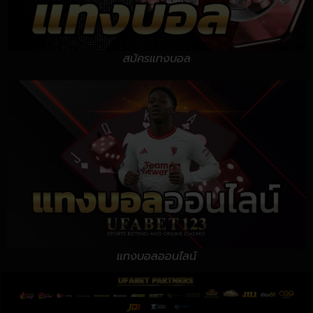
สมัครแทงบอล
แทงบอลออนไลน์