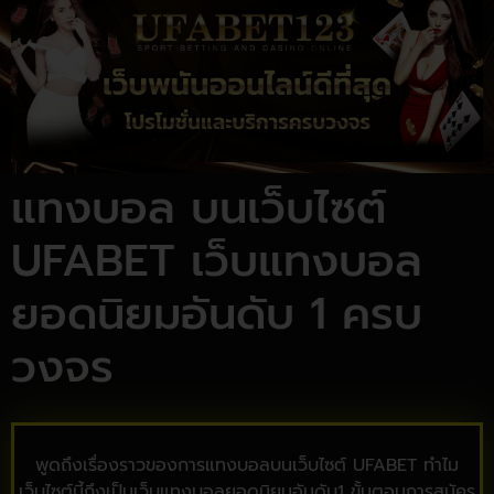
แทงบอล บนเว็บไซต์
UFABET เว็บแทงบอล
ยอดนิยมอันดับ 1 ครบ
วงจร
พูดถึงเรื่องราวของการแทงบอลบนเว็บไซต์ UFABET ทำไม
เว็บไซต์นี้ถึงเป็นเว็บแทงบอลยอดนิยมอันดับ1 ขั้นตอนการสมัคร