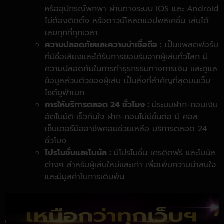
หรืออุปกรณ์พกพา ผ่านทางระบบ iOS และ Android
ไม่ต้องติดตั้ง หรือดาวน์โหลดแอปพลิเคชั่น เล่นได้
เลยทุกที่ทุกเวลา
ความปลอดภัยและความน่าเชื่อถือ :
เป็นแพลตฟอร์ม
ที่มีชื่อเสียงและได้รับการยอมรับจากผู้เล่นทั่วโลก มี
ความปลอดภัยในการทำธุรกรรมทางการเงิน และดูแล
ข้อมูลส่วนตัวของผู้เล่น เป็นสิ่งที่สำคัญที่สุดบนเว็บ
ไซต์ยูฟ่าเบท
การให้บริการตลอด 24 ชั่วโมง :
มีระบบฝาก-ถอนเงิน
อัตโนมัติ เร็วทันใจ ฝาก-ถอนไม่มีขั้นต่อ มี คอล
เซ็นเตอร์มืออาชีพคอยช่วยเหลือ บริการตลอด 24
ชั่วโมง
โปรโมชั่นและโบนัส :
มีโปรโมชั่น เครดิตฟรี และโบนัส
ต่างๆ สำหรับผู้เล่นใหม่และเก่า เพื่อเพิ่มความน่าสนใจ
และมีมูลค่าในการเดิมพัน