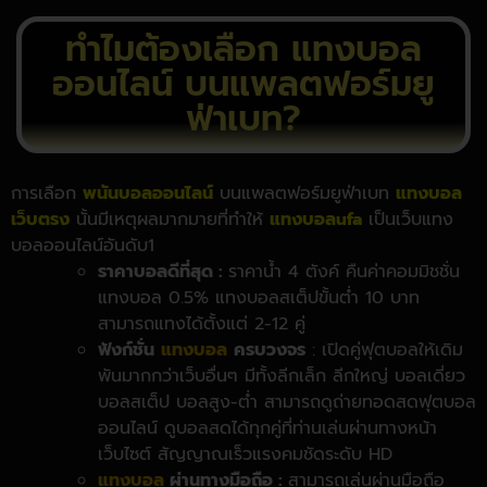
ทำไมต้องเลือก แทงบอล
ออนไลน์ บนแพลตฟอร์มยู
ฟ่าเบท?
การเลือก
พนันบอลออนไลน์
บนแพลตฟอร์มยูฟ่าเบท
แทงบอล
เว็บตรง
นั้นมีเหตุผลมากมายที่ทำให้
แทงบอลufa
เป็นเว็บแทง
บอลออนไลน์อันดับ1
ราคาบอลดีที่สุด :
ราคาน้ำ 4 ตังค์ คืนค่าคอมมิชชั่น
แทงบอล 0.5% แทงบอลสเต็ปขั้นต่ำ 10 บาท
สามารถแทงได้ตั้งแต่ 2-12 คู่
ฟังก์ชั่น
แทงบอล
ครบวงจร
:
เปิดคู่ฟุตบอลให้เดิม
พันมากกว่าเว็บอื่นๆ มีทั้งลีกเล็ก ลีกใหญ่ บอลเดี่ยว
บอลสเต็ป บอลสูง-ต่ำ สามารถดูถ่ายทอดสดฟุตบอล
ออนไลน์ ดูบอลสดได้ทุกคู่ที่ท่านเล่นผ่านทางหน้า
เว็บไซต์ สัญญาณเร็วแรงคมชัดระดับ HD
แทงบอล
ผ่านทางมือถือ :
สามารถเล่นผ่านมือถือ