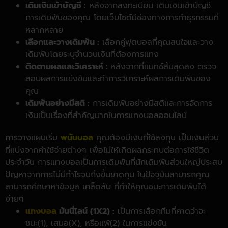
เติมเงินเข้าบัญชี :
หลังจากลงทะเบียน เติมเงินเข้าบัญชี
การเดิมพันของคุณ โดยเว็บไซต์มีช่องทางการทำธุรกรรมที่
หลากหลาย
เลือกและวางเดิมพัน :
เลือกคู่ฟุตบอลที่คุณสนใจและวาง
เดิมพันโดยระบุจำนวนเงินที่ต้องการแทง
ติดตามผลและวิเคราะห์ :
หลังจากที่แมทช์สิ้นสุดลง ตรวจ
สอบผลการแข่งขันและทำการวิเคราะห์ผลการเดิมพันของ
คุณ
เดิมพันอย่างมีสติ :
การเดิมพันอย่างมีสติและการจัดการ
เงินเป็นเรื่องที่สำคัญมากในการแทงบอลออนไลน์
การวางแผนเริ่ม
พนันบอล
คุณต้องมีเงินที่ใช้ลงทุน เป็นเงินส่วน
ที่แบ่งจากค่าใช้จ่ายต่างๆ เพื่อไม่ให้เกิดผลกระทบต่อการใช้ชีวิต
ประจำวัน การแทงบอลเป็นการเดิมพันที่นักเดิมพันส่วนใหญ่ประสบ
ปัญหาจากการไม่มีกำไรจนถึงขั้นขาดทุน ในปัจจุบันสามารถคุณ
สามารถศึกษาหาข้อมูล เคล็ดลับ ที่ทำให้คุณชนะการเดิมพันได้
ง่ายๆ
แทงบอล
มันนี่ไลน์ (1X2) :
เป็นการเลือกทีมที่คาดว่าจะ
ชนะ(1), เสมอ(X), หรือแพ้(2) ในการแข่งขัน