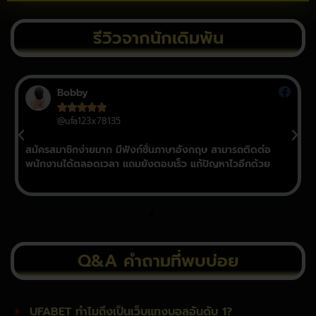
รีวิวจากนักเดิมพัน
Bobby





@ufa123x78135
สมัครสมาชิกง่ายมาก มีฟังก์ชั่นภาษาอังกฤษ สามารถติดต่อ
พนักงานได้ตลอดเวลา แถมยังตอบเร็ว แก้ปัญหาไวอีกด้วย
Q&A คำถามที่พบบ่อย
UFABET ทำไมถึงเป็นเว็บแทงบอลอันดับ 1?