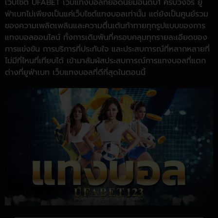
เ
ว็บไซต์ UFA
BET เว็บแทงบอลที่ยอดนิยมอันดับ1 ครบวงจร ยู
ฟ่าเบทไม่เพียงเป็นแค่เว็บไซต์แทงบอลเท่านั้น แต่ยังเป็นศูนย์รวม
ของความเพลิดเพลินและความตื่นเต้นท้าทายทุกรูปแบบของการ
แทงบอลออนไลน์
ทั้งการเดิมพันที่ครอบคลุมทุกรายละเอียดของ
การแข่งขัน การบริการที่ประทับใจ และประสบการณ์ที่หลากหลายที่
ไม่มีที่ไหนที่เทียบได้ เข้ามาสัมผัสประสบการณ์การแทงบอลที่แตก
ต่างที่ยูฟ่าเบท เว็บแทงบอลที่ดีที่สุดในตอนนี้