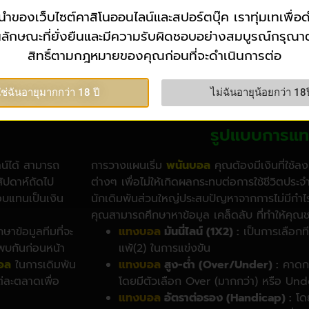
โมง
้นำของเว็บไซต์คาสิโนออนไลน์และสปอร์ตบุ๊ค เราทุ่มเทเพื่อ
งๆ สำหรับผู้เล่นใหม่และเก่า เพื่อเพิ่มความน่า
ลักษณะที่ยั่งยืนและมีความรับผิดชอบอย่างสมบูรณ์กรุ
สิทธิ์ตามกฎหมายของคุณก่อนที่จะดำเนินการต่อ
ดิมพันฟุตบอลออนไลน์ บนเว็บไซ
ใช่ฉันอายุมากกว่า 18 ปี
ไม่ฉันอายุน้อยกว่า 18ป
รูปแบบการแ
น์ได้ สามารถ
การวางแผนเริ่ม
พนันบอล
คุณต้องมีเงินที่ใช้ลงท
ัปดาห์ถัดไป
ต่างๆ เพื่อไม่ให้เกิดผลกระทบต่อการใช้ชีวิตประ
ตอบแทนเป็นเงิน
นักเดิมพันส่วนใหญ่ประสบปัญหาจากการไม่มีกำไร
คุณสามารถศึกษาหาข้อมูล เคล็ดลับ ที่ทำให้คุณ
ษาข้อมูลทีมที่จะ
แทงบอล
มันนี่ไลน์ (1X2) :
เป็นการเลือกที
รพบกันก่อนหน้า
แพ้(2) ในการแข่งขัน
อล
ในการเดิมพัน
แทงบอล
สูง-ต่ำ (Over/Under) :
คาดกา
ต่ละตลาดเพื่อ
โดยมีตัวเลือก Over (มากกว่า) หรือ Under 
แทงบอล
อัตราต่อรอง (Handicap) :
โดย