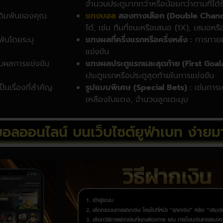
จำนวนประตูมากกว่าหรือน้อยกว่าตามที่ได
เดิมพันของคุณ
แทงบอล
สองทางเลือก (Double Chanc
ได้, เช่น ทีมที่ชนะหรือเสมอ (1X), เสมอหรื
พันโดยระบุ
แทงผลที่ครึ่งแรกหรือครึ่งหลัง :
การทายผ
แข่งขัน
อบผลการแข่งขัน
แทงผลประตูแรกและสุดท้าย (First Goal/
ประตูแรกหรือประตูสุดท้ายในการแข่งขัน
็นเรื่องที่สำคัญ
รูปแบบพิเศษ (Special Bets) :
เช่นการเ
เหลืองใบแดง, จำนวนลูกเตะมุม
อลออนไลน์ บนเว็บไซต์ยูฟ่าเบท ง่ายม