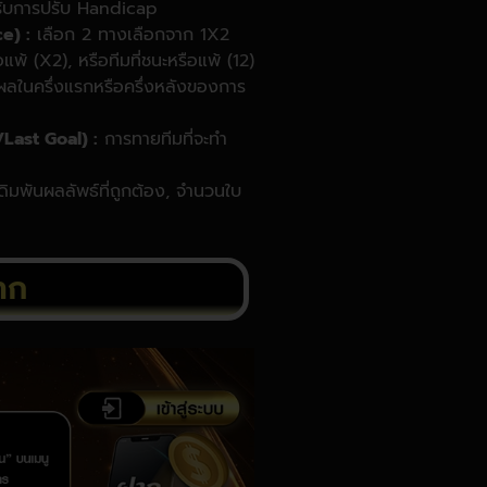
้รับการปรับ Handicap
e) :
เลือก 2 ทางเลือกจาก 1X2
อแพ้ (X2), หรือทีมที่ชนะหรือแพ้ (12)
ลในครึ่งแรกหรือครึ่งหลังของการ
Last Goal) :
การทายทีมที่จะทำ
ดิมพันผลลัพธ์ที่ถูกต้อง, จำนวนใบ
าก