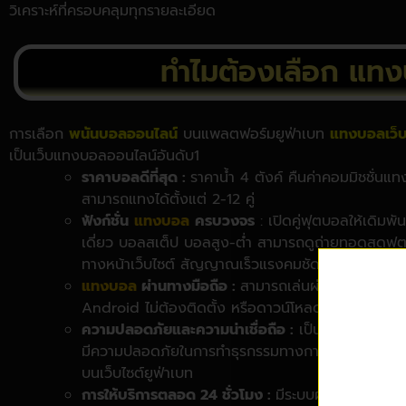
วิเคราะห์ที่ครอบคลุมทุกรายละเอียด
ทำไมต้องเลือก แท
การเลือก
พนันบอลออนไลน์
บนแพลตฟอร์มยูฟ่าเบท
แทงบอลเว็
เป็นเว็บแทงบอลออนไลน์อันดับ1
ราคาบอลดีที่สุด :
ราคาน้ำ 4 ตังค์ คืนค่าคอมมิชชั่น
สามารถแทงได้ตั้งแต่ 2-12 คู่
ฟังก์ชั่น
แทงบอล
ครบวงจร
:
เปิดคู่ฟุตบอลให้เดิมพั
เดี่ยว บอลสเต็ป บอลสูง-ต่ำ สามารถดูถ่ายทอดสดฟุตบอ
ทางหน้าเว็บไซต์ สัญญาณเร็วแรงคมชัดระดับ HD
แทงบอล
ผ่านทางมือถือ :
สามารถเล่นผ่านมือถือ หร
Android ไม่ต้องติดตั้ง หรือดาวน์โหลดแอปพลิเคชั่น เล
ความปลอดภัยและความน่าเชื่อถือ :
เป็นแพลตฟอร์มที่มี
มีความปลอดภัยในการทำธุรกรรมทางการเงิน และดูแลข้อมู
บนเว็บไซต์ยูฟ่าเบท
การให้บริการตลอด 24 ชั่วโมง :
มีระบบฝาก-ถอนเงินอัต