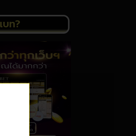
าเบท?