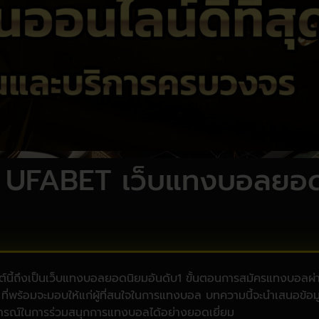
์ UFABET เว็บแทงบอลยอด
ต์นี้ถึงเป็นเว็บแทงบอลยอดนิยมอันดับ1 ขั้นตอนการสมัครแทงบอลผ
่พร้อมจะมอบให้แก่ผู้ที่สนใจในการแทงบอล บทความนี้จะนำเสนอข้อมูลที่
รณ์ในการร่วมสนุกการแทงบอลได้อย่างยอดเยี่ยม