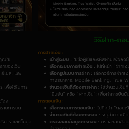
วิธีฝาก-ถอน
การฝากเงิน :
คุณใช้
เข้าสู่ระบบ :
ใช้ชื่อผู้ใช้และรหัสผ่านเพื่อลงชื
าแรกของเว็บ
เลือกระบบการฝากเงิน :
ไปที่หน้า “ฝากเงิ
 อีเมล, และ
เลือกรูปแบบการฝาก :
เลือกวิธีการฝากเงิ
ทางธนาคาร, Mobile Banking, True Wall
าร เพื่อใช้ในการ
จำนวนเงินที่ต้องการฝาก :
ใส่จำนวนเงินที
“ยืนยัน” หรือ “ฝากเงิน”: เพื่อทำการยืนย
ต้อง
การถอนเงิน :
ทำรายการบน
เลือกระบบการถอนเงิน :
ไปที่หน้า “ถอนเง
จำนวนเงินที่ต้องการถอน :
ระบุจำนวนเงิน
ิการ และติ๊กถูก
ตรวจสอบข้อมูลการถอน :
ตรวจสอบข้อมูลท
ทำการถอน