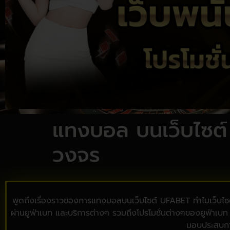
แทงบอล บนเว็บไซต
วงจร
พูดถึงเรื่องราวของการแทงบอลบนเว็บไซต์ UFABET ทำไมเว็บไซ
ผ่านยูฟ่าเบท และบริการต่างๆ รวมถึงโปรโมชั่นต่างๆของยูฟ่าเบท ที
มอบประสบกา