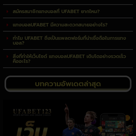
สมัครสมาชิกแทงบอลที่ UFABET ยากไหม?
แทงบอลUFABET มีความสะดวกสบายอย่างไร?
ทำไม UFABET ถึงเป็นแพลตฟอร์มที่น่าเชื่อถือในการแทง
บอล?
สิ่งที่ทำให้เว็บไซต์ แทงบอลUFABET เติบโตอย่างรวดเร็ว
คืออะไร?
บทความอัพเดตล่าสุด