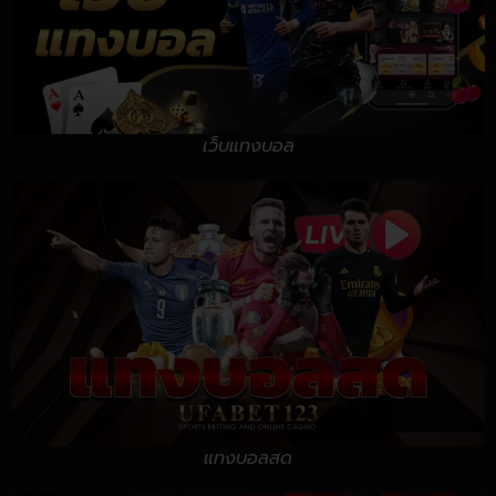
เว็บแทงบอล
แทงบอลสด