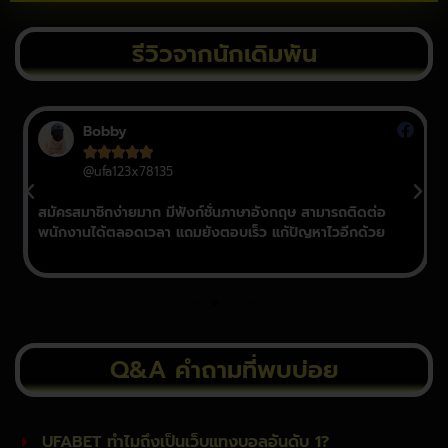
รีวิวจากนักเดิมพัน
Bobby





@ufa123x78135
สมัครสมาชิกง่ายมาก มีฟังก์ชั่นภาษาอังกฤษ สามารถติดต่อ
พนักงานได้ตลอดเวลา แถมยังตอบเร็ว แก้ปัญหาไวอีกด้วย
Q&A คำถามที่พบบ่อย
UFABET ทำไมถึงเป็นเว็บแทงบอลอันดับ 1?