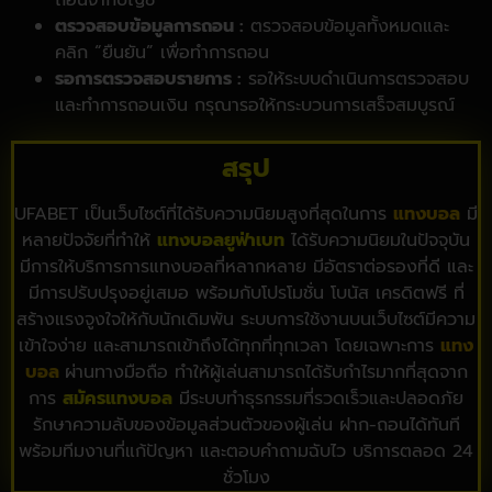
ตรวจสอบข้อมูลการถอน :
ตรวจสอบข้อมูลทั้งหมดและ
คลิก “ยืนยัน” เพื่อทำการถอน
รอการตรวจสอบรายการ :
รอให้ระบบดำเนินการตรวจสอบ
และทำการถอนเงิน กรุณารอให้กระบวนการเสร็จสมบูรณ์
สรุป
UFABET เป็นเว็บไซต์ที่ได้รับความนิยมสูงที่สุดในการ
แทงบอล
มี
หลายปัจจัยที่ทำให้
แทงบอลยูฟ่าเบท
ได้รับความนิยมในปัจจุบัน
มีการให้บริการการแทงบอลที่หลากหลาย มีอัตราต่อรองที่ดี และ
มีการปรับปรุงอยู่เสมอ พร้อมกับโปรโมชั่น โบนัส เครดิตฟรี ที่
สร้างแรงจูงใจให้กับนักเดิมพัน ระบบการใช้งานบนเว็บไซต์มีความ
เข้าใจง่าย และสามารถเข้าถึงได้ทุกที่ทุกเวลา โดยเฉพาะการ
แทง
บอล
ผ่านทางมือถือ ทำให้ผู้เล่นสามารถได้รับกำไรมากที่สุดจาก
การ
สมัครแทงบอล
มีระบบทำธุรกรรมที่รวดเร็วและปลอดภัย
รักษาความลับของข้อมูลส่วนตัวของผู้เล่น ฝาก-ถอนได้ทันที
พร้อมทีมงานที่แก้ปัญหา และตอบคำถามฉับไว บริการตลอด 24
ชั่วโมง