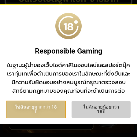
Responsible Gaming
ในฐานะผู้นำของเว็บไซต์คาสิโนออนไลน์และสปอร์ตบุ๊ค
เราทุ่มเทเพื่อดำเนินการของเราในลักษณะที่ยั่งยืนและ
มีความรับผิดชอบอย่างสมบูรณ์กรุณาตรวจสอบ
สิทธิ์ตามกฎหมายของคุณก่อนที่จะดำเนินการต่อ
ใช่ฉันอายุมากกว่า 18
ไม่ฉันอายุน้อยกว่า
ปี
18ปี