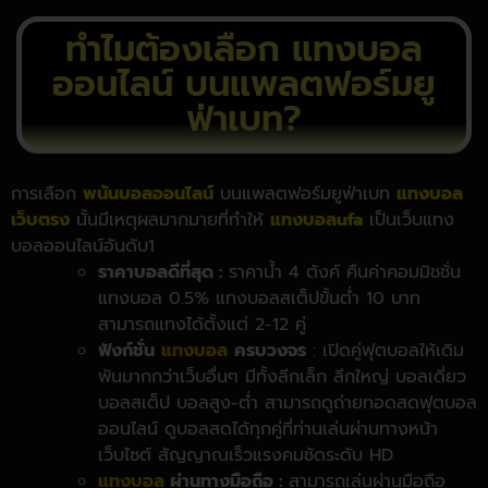
ทำไมต้องเลือก แทงบอล
ออนไลน์ บนแพลตฟอร์มยู
ฟ่าเบท?
การเลือก
พนันบอลออนไลน์
บนแพลตฟอร์มยูฟ่าเบท
แทงบอล
เว็บตรง
นั้นมีเหตุผลมากมายที่ทำให้
แทงบอลufa
เป็นเว็บแทง
บอลออนไลน์อันดับ1
ราคาบอลดีที่สุด :
ราคาน้ำ 4 ตังค์ คืนค่าคอมมิชชั่น
แทงบอล 0.5% แทงบอลสเต็ปขั้นต่ำ 10 บาท
สามารถแทงได้ตั้งแต่ 2-12 คู่
ฟังก์ชั่น
แทงบอล
ครบวงจร
:
เปิดคู่ฟุตบอลให้เดิม
พันมากกว่าเว็บอื่นๆ มีทั้งลีกเล็ก ลีกใหญ่ บอลเดี่ยว
บอลสเต็ป บอลสูง-ต่ำ สามารถดูถ่ายทอดสดฟุตบอล
ออนไลน์ ดูบอลสดได้ทุกคู่ที่ท่านเล่นผ่านทางหน้า
เว็บไซต์ สัญญาณเร็วแรงคมชัดระดับ HD
แทงบอล
ผ่านทางมือถือ :
สามารถเล่นผ่านมือถือ