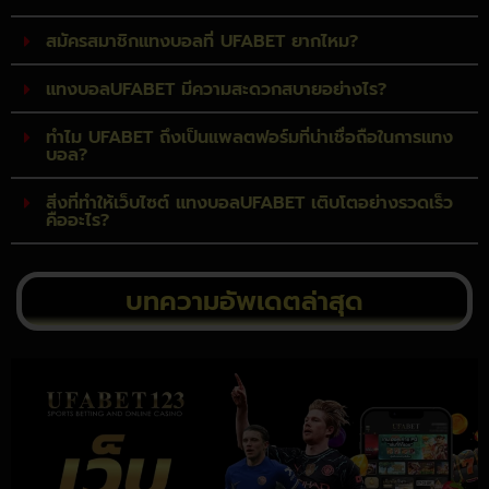
สมัครสมาชิกแทงบอลที่ UFABET ยากไหม?
แทงบอลUFABET มีความสะดวกสบายอย่างไร?
ทำไม UFABET ถึงเป็นแพลตฟอร์มที่น่าเชื่อถือในการแทง
บอล?
สิ่งที่ทำให้เว็บไซต์ แทงบอลUFABET เติบโตอย่างรวดเร็ว
คืออะไร?
บทความอัพเดตล่าสุด