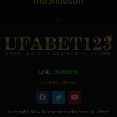
เกี่ยวกับบริษัท
LINE :
@ufa123s
Comnect with Us:
Copyright 2024 © advocatecycles.com , All Right