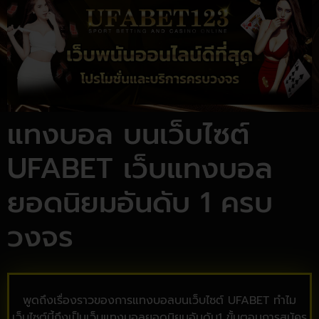
แทงบอล บนเว็บไซต์
UFABET เว็บแทงบอล
ยอดนิยมอันดับ 1 ครบ
วงจร
พูดถึงเรื่องราวของการแทงบอลบนเว็บไซต์ UFABET ทำไม
เว็บไซต์นี้ถึงเป็นเว็บแทงบอลยอดนิยมอันดับ1 ขั้นตอนการสมัคร