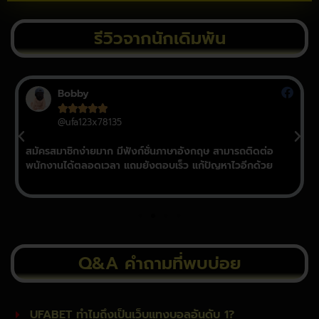
รีวิวจากนักเดิมพัน
Bobby





@ufa123x78135
สมัครสมาชิกง่ายมาก มีฟังก์ชั่นภาษาอังกฤษ สามารถติดต่อ
พนักงานได้ตลอดเวลา แถมยังตอบเร็ว แก้ปัญหาไวอีกด้วย
Q&A คำถามที่พบบ่อย
UFABET ทำไมถึงเป็นเว็บแทงบอลอันดับ 1?