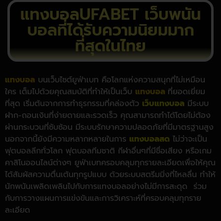
แทงบอลUFABET เว็บพนัน
บอลที่ได้รับความนิยมมาก
ที่สุดในไทย
แทงบอล
บนเว็บไซต์ยูฟ่าเบท คือโลกแห่งความสนุกที่ไม่เหมือน
ใคร เต็มไปด้วยคุณสมบัติที่ทำให้เป็นเว็บ
แทงบอล
ที่ยอดเยี่ยม
ที่สุด เริ่มต้นจากการทำธุรกรรมที่คล่องตัว
เว็บแทงบอล
มีระบบ
ฝาก-ถอนเงินที่ง่ายดายและรวดเร็ว คุณสามารถทำได้โดยไม่ต้อง
ผ่านกระบวนที่ซับซ้อน มีระบบรักษาความปลอดภัยที่มีมาตรฐานสูง
นอกจากนี้ยังมีความหลากหลายในการ
แทงบอลสด
ไม่ว่าจะเป็น
ฟุตบอลลีกทั่วโลก ฟุตบอลทีมชาติ กีฬาอื่นๆที่มีชื่อเสียง หรือเกม
คาสิโนออนไลน์ต่างๆ ยูฟ่าเบทครอบคลุมทุกรายละเอียดเพื่อให้คุณ
ได้สัมผัสความตื่นเต้นทุกรูปแบบ ด้วยระบบสตรีมมิ่งที่ไหลลื่น ทำให้
นักพนันเพลิดเพลินไปกับการแทงบอลอย่างไม่มีการสะดุด ร่วม
กับการวางแผนการแข่งขันและการวิเคราะห์ที่ครอบคลุมทุกราย
ละเอียด