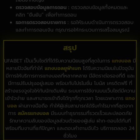
ตรวจสอบข้อมูลการถอน :
ตรวจสอบข้อมูลทั้งหมดและ
คลิก “ยืนยัน” เพื่อทำการถอน
รอการตรวจสอบรายการ :
รอให้ระบบดำเนินการตรวจสอบ
และทำการถอนเงิน กรุณารอให้กระบวนการเสร็จสมบูรณ์
สรุป
UFABET เป็นเว็บไซต์ที่ได้รับความนิยมสูงที่สุดในการ
แทงบอล
มี
หลายปัจจัยที่ทำให้
แทงบอลยูฟ่าเบท
ได้รับความนิยมในปัจจุบัน
มีการให้บริการการแทงบอลที่หลากหลาย มีอัตราต่อรองที่ดี และ
มีการปรับปรุงอยู่เสมอ พร้อมกับโปรโมชั่น โบนัส เครดิตฟรี ที่
สร้างแรงจูงใจให้กับนักเดิมพัน ระบบการใช้งานบนเว็บไซต์มีความ
เข้าใจง่าย และสามารถเข้าถึงได้ทุกที่ทุกเวลา โดยเฉพาะการ
แทง
บอล
ผ่านทางมือถือ ทำให้ผู้เล่นสามารถได้รับกำไรมากที่สุดจาก
การ
สมัครแทงบอล
มีระบบทำธุรกรรมที่รวดเร็วและปลอดภัย
รักษาความลับของข้อมูลส่วนตัวของผู้เล่น ฝาก-ถอนได้ทันที
พร้อมทีมงานที่แก้ปัญหา และตอบคำถามฉับไว บริการตลอด 24
ชั่วโมง