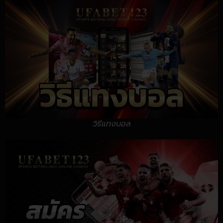
วิธีแทงบอล