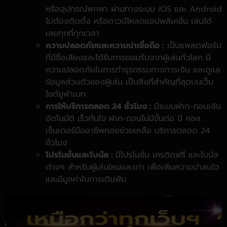
หรืออุปกรณ์พกพา ผ่านทางระบบ iOS และ Android
ไม่ต้องติดตั้ง หรือดาวน์โหลดแอปพลิเคชั่น เล่นได้
เลยทุกที่ทุกเวลา
ความปลอดภัยและความน่าเชื่อถือ :
เป็นแพลตฟอร์ม
ที่มีชื่อเสียงและได้รับการยอมรับจากผู้เล่นทั่วโลก มี
ความปลอดภัยในการทำธุรกรรมทางการเงิน และดูแล
ข้อมูลส่วนตัวของผู้เล่น เป็นสิ่งที่สำคัญที่สุดบนเว็บ
ไซต์ยูฟ่าเบท
การให้บริการตลอด 24 ชั่วโมง :
มีระบบฝาก-ถอนเงิน
อัตโนมัติ เร็วทันใจ ฝาก-ถอนไม่มีขั้นต่อ มี คอล
เซ็นเตอร์มืออาชีพคอยช่วยเหลือ บริการตลอด 24
ชั่วโมง
โปรโมชั่นและโบนัส :
มีโปรโมชั่น เครดิตฟรี และโบนัส
ต่างๆ สำหรับผู้เล่นใหม่และเก่า เพื่อเพิ่มความน่าสนใจ
และมีมูลค่าในการเดิมพัน