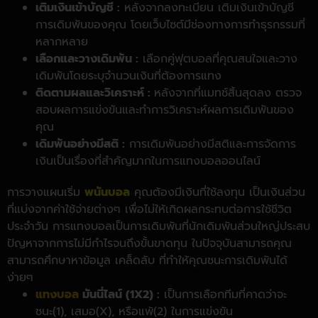
เติมเงินเข้าบัญชี :
หลังจากลงทะเบียน เติมเงินเข้าบัญชี
การเดิมพันของคุณ โดยเว็บไซต์มีช่องทางการทำธุรกรรมที่
หลากหลาย
เลือกและวางเดิมพัน :
เลือกคู่ฟุตบอลที่คุณสนใจและวาง
เดิมพันโดยระบุจำนวนเงินที่ต้องการแทง
ติดตามผลและวิเคราะห์ :
หลังจากที่แมทช์สิ้นสุดลง ตรวจ
สอบผลการแข่งขันและทำการวิเคราะห์ผลการเดิมพันของ
คุณ
เดิมพันอย่างมีสติ :
การเดิมพันอย่างมีสติและการจัดการ
เงินเป็นเรื่องที่สำคัญมากในการแทงบอลออนไลน์
การวางแผนเริ่ม
พนันบอล
คุณต้องมีเงินที่ใช้ลงทุน เป็นเงินส่วน
ที่แบ่งจากค่าใช้จ่ายต่างๆ เพื่อไม่ให้เกิดผลกระทบต่อการใช้ชีวิต
ประจำวัน การแทงบอลเป็นการเดิมพันที่นักเดิมพันส่วนใหญ่ประสบ
ปัญหาจากการไม่มีกำไรจนถึงขั้นขาดทุน ในปัจจุบันสามารถคุณ
สามารถศึกษาหาข้อมูล เคล็ดลับ ที่ทำให้คุณชนะการเดิมพันได้
ง่ายๆ
แทงบอล
มันนี่ไลน์ (1X2) :
เป็นการเลือกทีมที่คาดว่าจะ
ชนะ(1), เสมอ(X), หรือแพ้(2) ในการแข่งขัน