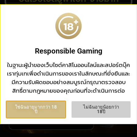
Responsible Gaming
ในฐานะผู้นำของเว็บไซต์คาสิโนออนไลน์และสปอร์ตบุ๊ค
เราทุ่มเทเพื่อดำเนินการของเราในลักษณะที่ยั่งยืนและ
มีความรับผิดชอบอย่างสมบูรณ์กรุณาตรวจสอบ
สิทธิ์ตามกฎหมายของคุณก่อนที่จะดำเนินการต่อ
ใช่ฉันอายุมากกว่า 18
ไม่ฉันอายุน้อยกว่า
ปี
18ปี