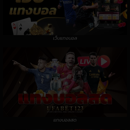
เว็บแทงบอล
แทงบอลสด