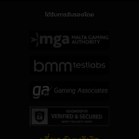
ได้รับการรับรองโดย