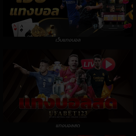
เว็บแทงบอล
แทงบอลสด