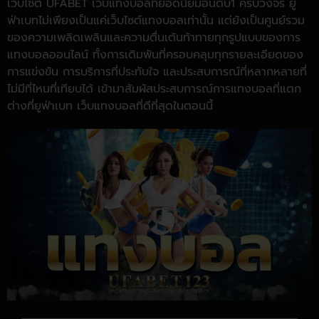
เ
ว็บไซต์ UFA
BET เว็บแทงบอลที่ยอดนิยมอันดับ1 ครบวงจร ยู
ฟ่าเบทไม่เพียงเป็นแค่เว็บไซต์แทงบอลเท่านั้น แต่ยังเป็นศูนย์รวม
ของความเพลิดเพลินและความตื่นเต้นท้าทายทุกรูปแบบของการ
แทงบอลออนไลน์
ทั้งการเดิมพันที่ครอบคลุมทุกรายละเอียดของ
การแข่งขัน การบริการที่ประทับใจ และประสบการณ์ที่หลากหลายที่
ไม่มีที่ไหนที่เทียบได้ เข้ามาสัมผัสประสบการณ์การแทงบอลที่แตก
ต่างที่ยูฟ่าเบท เว็บแทงบอลที่ดีที่สุดในตอนนี้