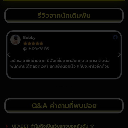
รีวิวจากนักเดิมพัน
Bobby





@ufa123x78135
สมัครสมาชิกง่ายมาก มีฟังก์ชั่นภาษาอังกฤษ สามารถติดต่อ
พนักงานได้ตลอดเวลา แถมยังตอบเร็ว แก้ปัญหาไวอีกด้วย
Q&A คำถามที่พบบ่อย
UFABET ทำไมถึงเป็นเว็บแทงบอลอันดับ 1?