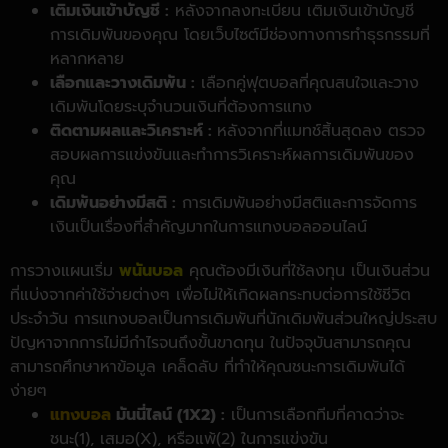
เติมเงินเข้าบัญชี :
หลังจากลงทะเบียน เติมเงินเข้าบัญชี
การเดิมพันของคุณ โดยเว็บไซต์มีช่องทางการทำธุรกรรมที่
หลากหลาย
เลือกและวางเดิมพัน :
เลือกคู่ฟุตบอลที่คุณสนใจและวาง
เดิมพันโดยระบุจำนวนเงินที่ต้องการแทง
ติดตามผลและวิเคราะห์ :
หลังจากที่แมทช์สิ้นสุดลง ตรวจ
สอบผลการแข่งขันและทำการวิเคราะห์ผลการเดิมพันของ
คุณ
เดิมพันอย่างมีสติ :
การเดิมพันอย่างมีสติและการจัดการ
เงินเป็นเรื่องที่สำคัญมากในการแทงบอลออนไลน์
การวางแผนเริ่ม
พนันบอล
คุณต้องมีเงินที่ใช้ลงทุน เป็นเงินส่วน
ที่แบ่งจากค่าใช้จ่ายต่างๆ เพื่อไม่ให้เกิดผลกระทบต่อการใช้ชีวิต
ประจำวัน การแทงบอลเป็นการเดิมพันที่นักเดิมพันส่วนใหญ่ประสบ
ปัญหาจากการไม่มีกำไรจนถึงขั้นขาดทุน ในปัจจุบันสามารถคุณ
สามารถศึกษาหาข้อมูล เคล็ดลับ ที่ทำให้คุณชนะการเดิมพันได้
ง่ายๆ
แทงบอล
มันนี่ไลน์ (1X2) :
เป็นการเลือกทีมที่คาดว่าจะ
ชนะ(1), เสมอ(X), หรือแพ้(2) ในการแข่งขัน