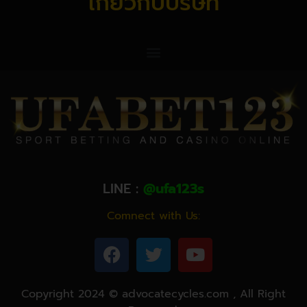
เกี่ยวกับบริษัท
LINE :
@ufa123s
Comnect with Us:
Copyright 2024 © advocatecycles.com , All Right