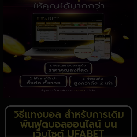
วิธีแทงบอล สำหรับการเดิม
พันฟุตบอลออนไลน์ บน
เว็บไซต์ UFABET