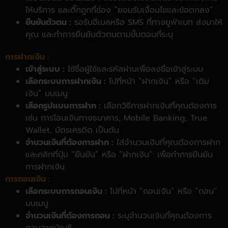
ให้บริการ และติ๊กถูกที่ช่อง “ยอมรับเงื่อนไขและข้อตกลง”
ยืนยันตัวตน :
รอรับอีเมลหรือ SMS ที่ทางยูฟ่าเบท ส่งมาให้
คุณ และทำการยืนยันตัวตนตามขั้นตอนที่ระบุ
การฝากเงิน :
เข้าสู่ระบบ :
ใช้ชื่อผู้ใช้และรหัสผ่านเพื่อลงชื่อเข้าสู่ระบบ
เลือกระบบการฝากเงิน :
ไปที่หน้า “ฝากเงิน” หรือ “เติม
เงิน” บนเมนู
เลือกรูปแบบการฝาก :
เลือกวิธีการฝากเงินที่คุณต้องการ
เช่น การโอนเงินทางธนาคาร, Mobile Banking, True
Wallet, บัตรเครดิต เป็นต้น
จำนวนเงินที่ต้องการฝาก :
ใส่จำนวนเงินที่คุณต้องการฝาก
และคลิกที่ปุ่ม “ยืนยัน” หรือ “ฝากเงิน”: เพื่อทำการยืนยัน
การฝากเงิน
การถอนเงิน :
เลือกระบบการถอนเงิน :
ไปที่หน้า “ถอนเงิน” หรือ “ถอน”
บนเมนู
จำนวนเงินที่ต้องการถอน :
ระบุจำนวนเงินที่คุณต้องการ
ถอนจากบัญชี