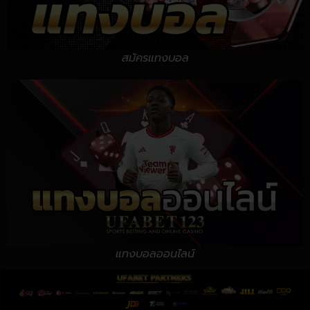
สมัครแทงบอล
แทงบอลออนไลน์