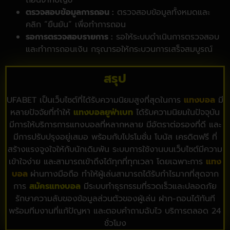
ตรวจสอบข้อมูลการถอน :
ตรวจสอบข้อมูลทั้งหมดและ
คลิก “ยืนยัน” เพื่อทำการถอน
รอการตรวจสอบรายการ :
รอให้ระบบดำเนินการตรวจสอบ
และทำการถอนเงิน กรุณารอให้กระบวนการเสร็จสมบูรณ์
สรุป
UFABET เป็นเว็บไซต์ที่ได้รับความนิยมสูงที่สุดในการ
แทงบอล
มี
หลายปัจจัยที่ทำให้
แทงบอลยูฟ่าเบท
ได้รับความนิยมในปัจจุบัน
มีการให้บริการการแทงบอลที่หลากหลาย มีอัตราต่อรองที่ดี และ
มีการปรับปรุงอยู่เสมอ พร้อมกับโปรโมชั่น โบนัส เครดิตฟรี ที่
สร้างแรงจูงใจให้กับนักเดิมพัน ระบบการใช้งานบนเว็บไซต์มีความ
เข้าใจง่าย และสามารถเข้าถึงได้ทุกที่ทุกเวลา โดยเฉพาะการ
แทง
บอล
ผ่านทางมือถือ ทำให้ผู้เล่นสามารถได้รับกำไรมากที่สุดจาก
การ
สมัครแทงบอล
มีระบบทำธุรกรรมที่รวดเร็วและปลอดภัย
รักษาความลับของข้อมูลส่วนตัวของผู้เล่น ฝาก-ถอนได้ทันที
พร้อมทีมงานที่แก้ปัญหา และตอบคำถามฉับไว บริการตลอด 24
ชั่วโมง