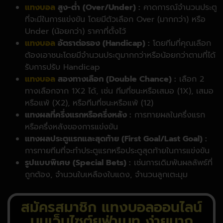
แทงบอล
สูง-ต่ำ (Over/Under) :
คาดการณ์จำนวนประตู
ที่จะมีในการแข่งขัน โดยมีตัวเลือก Over (มากกว่า) หรือ
Under (น้อยกว่า) ราคาที่ตั้งไว้
แทงบอล
อัตราต่อรอง (Handicap) :
โดยทีมที่คุณเลือก
ต้องเอาชนะโดยมีจำนวนประตูมากกว่าหรือน้อยกว่าตามที่ได้
รับการปรับ Handicap
แทงบอล
สองทางเลือก (Double Chance) :
เลือก 2
ทางเลือกจาก 1X2 ได้, เช่น ทีมที่ชนะหรือเสมอ (1X), เสมอ
หรือแพ้ (X2), หรือทีมที่ชนะหรือแพ้ (12)
แทงผลที่ครึ่งแรกหรือครึ่งหลัง :
การทายผลในครึ่งแรก
หรือครึ่งหลังของการแข่งขัน
แทงผลประตูแรกและสุดท้าย (First Goal/Last Goal) :
การทายทีมที่จะทำประตูแรกหรือประตูสุดท้ายในการแข่งขัน
รูปแบบพิเศษ (Special Bets) :
เช่นการเดิมพันผลลัพธ์ที่
ถูกต้อง, จำนวนใบเหลืองใบแดง, จำนวนลูกเตะมุม
สมัครสมาชิก แทงบอลออนไลน์
บนเว็บไซต์ยูฟ่าเบท ง่ายมาก