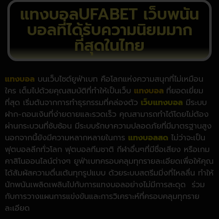
แทงบอลUFABET เว็บพนัน
บอลที่ได้รับความนิยมมาก
ที่สุดในไทย
แทงบอล
บนเว็บไซต์ยูฟ่าเบท คือโลกแห่งความสนุกที่ไม่เหมือน
ใคร เต็มไปด้วยคุณสมบัติที่ทำให้เป็นเว็บ
แทงบอล
ที่ยอดเยี่ยม
ที่สุด เริ่มต้นจากการทำธุรกรรมที่คล่องตัว
เว็บแทงบอล
มีระบบ
ฝาก-ถอนเงินที่ง่ายดายและรวดเร็ว คุณสามารถทำได้โดยไม่ต้อง
ผ่านกระบวนที่ซับซ้อน มีระบบรักษาความปลอดภัยที่มีมาตรฐานสูง
นอกจากนี้ยังมีความหลากหลายในการ
แทงบอลสด
ไม่ว่าจะเป็น
ฟุตบอลลีกทั่วโลก ฟุตบอลทีมชาติ กีฬาอื่นๆที่มีชื่อเสียง หรือเกม
คาสิโนออนไลน์ต่างๆ ยูฟ่าเบทครอบคลุมทุกรายละเอียดเพื่อให้คุณ
ได้สัมผัสความตื่นเต้นทุกรูปแบบ ด้วยระบบสตรีมมิ่งที่ไหลลื่น ทำให้
นักพนันเพลิดเพลินไปกับการแทงบอลอย่างไม่มีการสะดุด ร่วม
กับการวางแผนการแข่งขันและการวิเคราะห์ที่ครอบคลุมทุกราย
ละเอียด