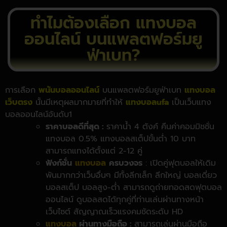
ทำไมต้องเลือก แทงบอล
ออนไลน์ บนแพลตฟอร์มยู
ฟ่าเบท?
การเลือก
พนันบอลออนไลน์
บนแพลตฟอร์มยูฟ่าเบท
แทงบอล
เว็บตรง
นั้นมีเหตุผลมากมายที่ทำให้
แทงบอลufa
เป็นเว็บแทง
บอลออนไลน์อันดับ1
ราคาบอลดีที่สุด :
ราคาน้ำ 4 ตังค์ คืนค่าคอมมิชชั่น
แทงบอล 0.5% แทงบอลสเต็ปขั้นต่ำ 10 บาท
สามารถแทงได้ตั้งแต่ 2-12 คู่
ฟังก์ชั่น
แทงบอล
ครบวงจร
:
เปิดคู่ฟุตบอลให้เดิม
พันมากกว่าเว็บอื่นๆ มีทั้งลีกเล็ก ลีกใหญ่ บอลเดี่ยว
บอลสเต็ป บอลสูง-ต่ำ สามารถดูถ่ายทอดสดฟุตบอล
ออนไลน์ ดูบอลสดได้ทุกคู่ที่ท่านเล่นผ่านทางหน้า
เว็บไซต์ สัญญาณเร็วแรงคมชัดระดับ HD
แทงบอล
ผ่านทางมือถือ :
สามารถเล่นผ่านมือถือ