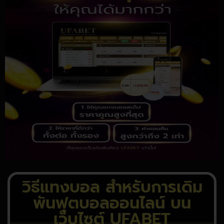
วิธีแทงบอล สำหรับการเดิม
พันฟุตบอลออนไลน์ บน
เว็บไซต์ UFABET