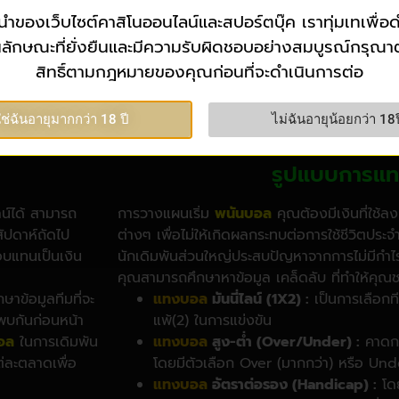
โมง
้นำของเว็บไซต์คาสิโนออนไลน์และสปอร์ตบุ๊ค เราทุ่มเทเพื่อ
งๆ สำหรับผู้เล่นใหม่และเก่า เพื่อเพิ่มความน่า
ลักษณะที่ยั่งยืนและมีความรับผิดชอบอย่างสมบูรณ์กรุ
สิทธิ์ตามกฎหมายของคุณก่อนที่จะดำเนินการต่อ
ดิมพันฟุตบอลออนไลน์ บนเว็บไซ
ใช่ฉันอายุมากกว่า 18 ปี
ไม่ฉันอายุน้อยกว่า 18ป
รูปแบบการแ
น์ได้ สามารถ
การวางแผนเริ่ม
พนันบอล
คุณต้องมีเงินที่ใช้ลงท
ัปดาห์ถัดไป
ต่างๆ เพื่อไม่ให้เกิดผลกระทบต่อการใช้ชีวิตประ
ตอบแทนเป็นเงิน
นักเดิมพันส่วนใหญ่ประสบปัญหาจากการไม่มีกำไร
คุณสามารถศึกษาหาข้อมูล เคล็ดลับ ที่ทำให้คุณ
ษาข้อมูลทีมที่จะ
แทงบอล
มันนี่ไลน์ (1X2) :
เป็นการเลือกที
รพบกันก่อนหน้า
แพ้(2) ในการแข่งขัน
อล
ในการเดิมพัน
แทงบอล
สูง-ต่ำ (Over/Under) :
คาดกา
ต่ละตลาดเพื่อ
โดยมีตัวเลือก Over (มากกว่า) หรือ Under 
แทงบอล
อัตราต่อรอง (Handicap) :
โดย