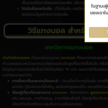
เซ็นเตอร์มืออาชีพคอยช่วยเหลือ บริการตลอด 24 ชั่ว
ในฐานะผู
โปรโมชั่นและโบนัส :
มีโปรโมชั่น เครดิตฟรี และโบนัสต่า
ของเราใน
สนใจและมีมูลค่าในการเดิมพัน
วิธีแทงบอล สำหรับการเ
เทคนิคการแทงบอล
เว็บไซต์แทงบอล
เป็นแหล่งรวมเกม
แทงบอล
ที่สามารถเล่นออนไล
ทำนายผลล่วงหน้าของแมตช์ฟุตบอลระดับสูงที่จะเกิดขึ้นในวัน หรือส
ปัจจุบันการลงเดิมพันขั้นต่ำใช้เงินเพียง 10 บาท และอาจได้รับผล
รางวัลหลายเท่าตัว
การศึกษาทีมและการวิเคราะห์ :
ก่อนที่จะทำการเดิมพัน ควรศึก
แข่งขัน รู้จักนักเตะที่สำคัญ ฟอร์มล่าสุดของทีม และสถิติกา
เรียนรู้เกี่ยวกับตลาดการ
แทงบอล
:
ศึกษาตลาด
สูตรแทงบ
เช่น ผลบอล, การทำประตู, ราคาที่เดิมพันได้ เรียนรู้เกี่ยวกับแ
เลือกตัวเลือกที่เหมาะสมกับความเชื่อของคุณ