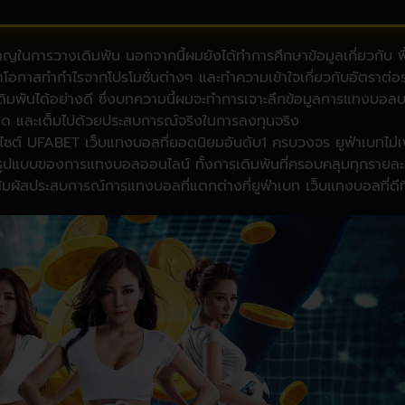
ในการวางเดิมพัน นอกจากนี้ผมยังได้ทำการศึกษาข้อมูลเกี่ยวกับ พ
 หาโอกาสทำกำไรจากโปรโมชั่นต่างๆ และทำความเข้าใจเกี่ยวกับอัตรา
ดิมพันได้อย่างดี ซึ่งบทความนี้ผมจะทำการเจาะลึกข้อมูลการแทงบอลบนเว
ที่สุด และเต็มไปด้วยประสบการณ์จริงในการลงทุนจริง
บไซต์ UFA
BET เว็บแทงบอลที่ยอดนิยมอันดับ1 ครบวงจร ยูฟ่าเบทไม่เพ
กรูปแบบของการ
แทงบอลออนไลน์
ทั้งการเดิมพันที่ครอบคลุมทุกรายละ
มาสัมผัสประสบการณ์การแทงบอลที่แตกต่างที่ยูฟ่าเบท เว็บแทงบอลที่ดีที