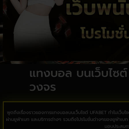
แทงบอล บนเว็บไซต
วงจร
พูดถึงเรื่องราวของการแทงบอลบนเว็บไซต์ UFABET ทำไมเว็บไซ
ผ่านยูฟ่าเบท และบริการต่างๆ รวมถึงโปรโมชั่นต่างๆของยูฟ่าเบท ที
มอบประสบกา