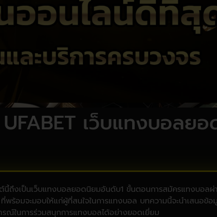
์ UFABET เว็บแทงบอลยอด
ต์นี้ถึงเป็นเว็บแทงบอลยอดนิยมอันดับ1 ขั้นตอนการสมัครแทงบอลผ
่พร้อมจะมอบให้แก่ผู้ที่สนใจในการแทงบอล บทความนี้จะนำเสนอข้อมูลที่
รณ์ในการร่วมสนุกการแทงบอลได้อย่างยอดเยี่ยม