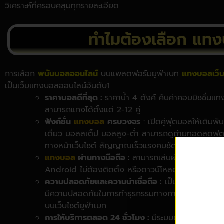
วิเคราะห์ที่ครอบคลุมทุกรายละเอียด
ทำไมต้องเลือก แท
การเลือก
พนันบอลออนไลน์
บนแพลตฟอร์มยูฟ่าเบท
แทงบอลเว็
เป็นเว็บแทงบอลออนไลน์อันดับ1
ราคาบอลดีที่สุด :
ราคาน้ำ 4 ตังค์ คืนค่าคอมมิชชั่น
สามารถแทงได้ตั้งแต่ 2-12 คู่
ฟังก์ชั่น
แทงบอล
ครบวงจร
:
เปิดคู่ฟุตบอลให้เดิมพั
เดี่ยว บอลสเต็ป บอลสูง-ต่ำ สามารถดูถ่ายทอดสดฟุตบอ
ทางหน้าเว็บไซต์ สัญญาณเร็วแรงคมชัดระดับ HD
แทงบอล
ผ่านทางมือถือ :
สามารถเล่นผ่านมือถือ หร
Android ไม่ต้องติดตั้ง หรือดาวน์โหลดแอปพลิเคชั่น เล
ความปลอดภัยและความน่าเชื่อถือ :
เป็นแพลตฟอร์มที่มี
มีความปลอดภัยในการทำธุรกรรมทางการเงิน และดูแลข้อมู
บนเว็บไซต์ยูฟ่าเบท
การให้บริการตลอด 24 ชั่วโมง :
มีระบบฝาก-ถอนเงินอัต