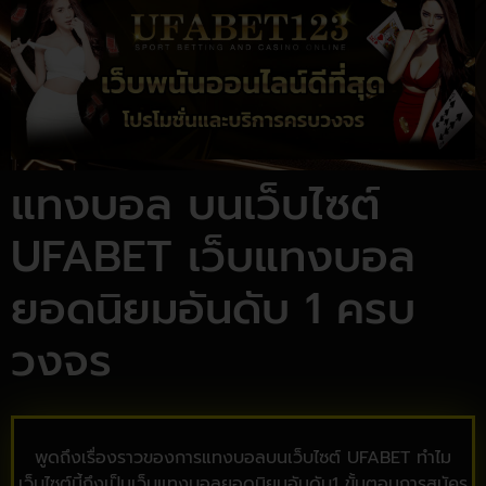
แทงบอล บนเว็บไซต์
UFABET เว็บแทงบอล
ยอดนิยมอันดับ 1 ครบ
วงจร
พูดถึงเรื่องราวของการแทงบอลบนเว็บไซต์ UFABET ทำไม
เว็บไซต์นี้ถึงเป็นเว็บแทงบอลยอดนิยมอันดับ1 ขั้นตอนการสมัคร