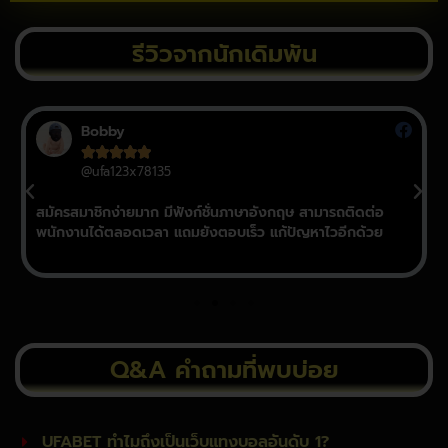
รีวิวจากนักเดิมพัน
Bobby





@ufa123x78135
สมัครสมาชิกง่ายมาก มีฟังก์ชั่นภาษาอังกฤษ สามารถติดต่อ
พนักงานได้ตลอดเวลา แถมยังตอบเร็ว แก้ปัญหาไวอีกด้วย
Q&A คำถามที่พบบ่อย
UFABET ทำไมถึงเป็นเว็บแทงบอลอันดับ 1?