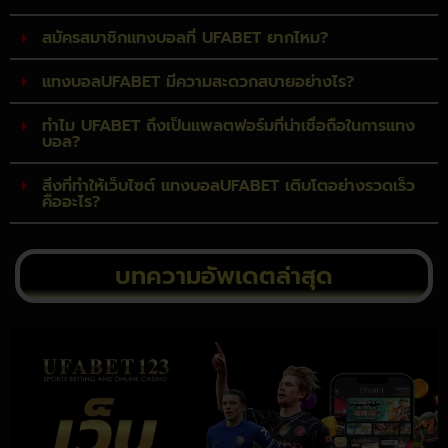
สมัครสมาชิกแทงบอลที่ UFABET ยากไหม?
แทงบอลUFABET มีความสะดวกสบายอย่างไร?
ทำไม UFABET ถึงเป็นแพลตฟอร์มที่น่าเชื่อถือในการแทง
บอล?
สิ่งที่ทำให้เว็บไซต์ แทงบอลUFABET เติบโตอย่างรวดเร็ว
คืออะไร?
บทความอัพเดตล่าสุด