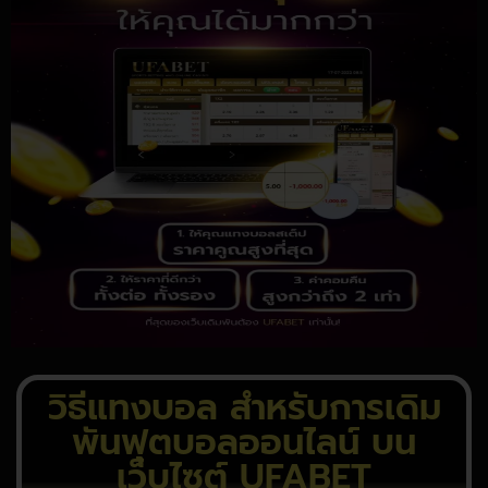
วิธีแทงบอล สำหรับการเดิม
พันฟุตบอลออนไลน์ บน
เว็บไซต์ UFABET