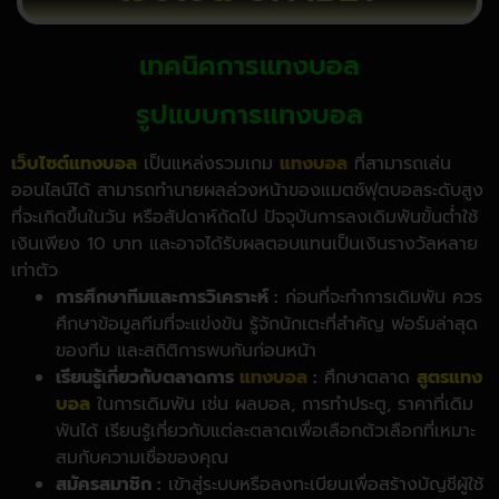
เทคนิคการแทงบอล
รูปแบบการแทงบอล
เว็บไซต์แทงบอล
เป็นแหล่งรวมเกม
แทงบอล
ที่สามารถเล่น
ออนไลน์ได้ สามารถทำนายผลล่วงหน้าของแมตช์ฟุตบอลระดับสูง
ที่จะเกิดขึ้นในวัน หรือสัปดาห์ถัดไป ปัจจุบันการลงเดิมพันขั้นต่ำใช้
เงินเพียง 10 บาท และอาจได้รับผลตอบแทนเป็นเงินรางวัลหลาย
เท่าตัว
การศึกษาทีมและการวิเคราะห์ :
ก่อนที่จะทำการเดิมพัน ควร
ศึกษาข้อมูลทีมที่จะแข่งขัน รู้จักนักเตะที่สำคัญ ฟอร์มล่าสุด
ของทีม และสถิติการพบกันก่อนหน้า
เรียนรู้เกี่ยวกับตลาดการ
แทงบอล
:
ศึกษาตลาด
สูตรแทง
บอล
ในการเดิมพัน เช่น ผลบอล, การทำประตู, ราคาที่เดิม
พันได้ เรียนรู้เกี่ยวกับแต่ละตลาดเพื่อเลือกตัวเลือกที่เหมาะ
สมกับความเชื่อของคุณ
สมัครสมาชิก :
เข้าสู่ระบบหรือลงทะเบียนเพื่อสร้างบัญชีผู้ใช้