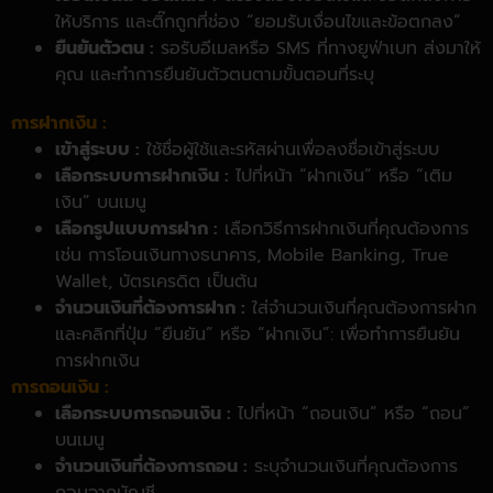
ให้บริการ และติ๊กถูกที่ช่อง “ยอมรับเงื่อนไขและข้อตกลง”
ยืนยันตัวตน :
รอรับอีเมลหรือ SMS ที่ทางยูฟ่าเบท ส่งมาให้
คุณ และทำการยืนยันตัวตนตามขั้นตอนที่ระบุ
การฝากเงิน :
เข้าสู่ระบบ :
ใช้ชื่อผู้ใช้และรหัสผ่านเพื่อลงชื่อเข้าสู่ระบบ
เลือกระบบการฝากเงิน :
ไปที่หน้า “ฝากเงิน” หรือ “เติม
เงิน” บนเมนู
เลือกรูปแบบการฝาก :
เลือกวิธีการฝากเงินที่คุณต้องการ
เช่น การโอนเงินทางธนาคาร, Mobile Banking, True
Wallet, บัตรเครดิต เป็นต้น
จำนวนเงินที่ต้องการฝาก :
ใส่จำนวนเงินที่คุณต้องการฝาก
และคลิกที่ปุ่ม “ยืนยัน” หรือ “ฝากเงิน”: เพื่อทำการยืนยัน
การฝากเงิน
การถอนเงิน :
เลือกระบบการถอนเงิน :
ไปที่หน้า “ถอนเงิน” หรือ “ถอน”
บนเมนู
จำนวนเงินที่ต้องการถอน :
ระบุจำนวนเงินที่คุณต้องการ
ถอนจากบัญชี