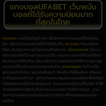
แทงบอลUFABET เว็บพนัน
บอลที่ได้รับความนิยมมาก
ที่สุดในไทย
แทงบอล
บนเว็บไซต์ยูฟ่าเบท คือโลกแห่งความสนุกที่ไม่เหมือน
ใคร เต็มไปด้วยคุณสมบัติที่ทำให้เป็นเว็บ
แทงบอล
ที่ยอดเยี่ยม
ที่สุด เริ่มต้นจากการทำธุรกรรมที่คล่องตัว
เว็บแทงบอล
มีระบบ
ฝาก-ถอนเงินที่ง่ายดายและรวดเร็ว คุณสามารถทำได้โดยไม่ต้อง
ผ่านกระบวนที่ซับซ้อน มีระบบรักษาความปลอดภัยที่มีมาตรฐานสูง
นอกจากนี้ยังมีความหลากหลายในการ
แทงบอลสด
ไม่ว่าจะเป็น
ฟุตบอลลีกทั่วโลก ฟุตบอลทีมชาติ กีฬาอื่นๆที่มีชื่อเสียง หรือเกม
คาสิโนออนไลน์ต่างๆ ยูฟ่าเบทครอบคลุมทุกรายละเอียดเพื่อให้คุณ
ได้สัมผัสความตื่นเต้นทุกรูปแบบ ด้วยระบบสตรีมมิ่งที่ไหลลื่น ทำให้
นักพนันเพลิดเพลินไปกับการแทงบอลอย่างไม่มีการสะดุด ร่วม
กับการวางแผนการแข่งขันและการวิเคราะห์ที่ครอบคลุมทุกราย
ละเอียด