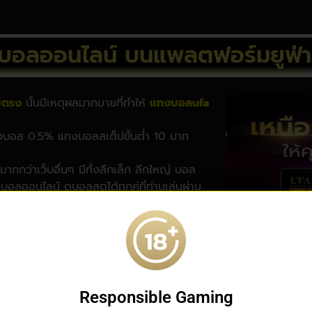
งบอลออนไลน์ บนแพลตฟอร์มยูฟ่
บตรง
นั้นมีเหตุผลมากมายที่ทำให้
แทงบอลufa
แทงบอล 0.5% แทงบอลสเต็ปขั้นต่ำ 10 บาท
นมากกว่าเว็บอื่นๆ มีทั้งลีกเล็ก ลีกใหญ่ บอล
ลออนไลน์ ดูบอลสดได้ทุกคู่ที่ท่านเล่นผ่าน
ืออุปกรณ์พกพา ผ่านทางระบบ iOS และ
่นได้เลยทุกที่ทุกเวลา
ชื่อเสียงและได้รับการยอมรับจากผู้เล่นทั่วโลก
ลส่วนตัวของผู้เล่น เป็นสิ่งที่สำคัญที่สุด
Responsible Gaming
โนมัติ เร็วทันใจ ฝาก-ถอนไม่มีขั้นต่อ มี คอล