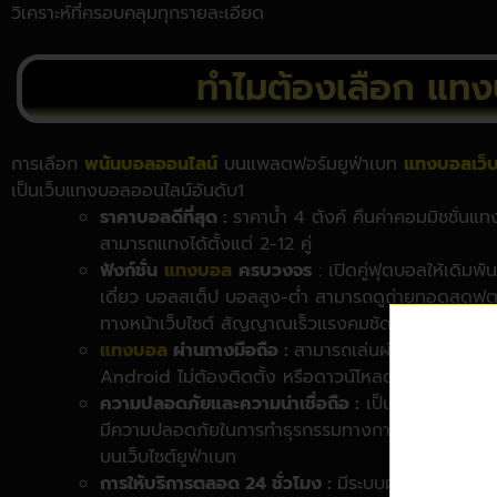
วิเคราะห์ที่ครอบคลุมทุกรายละเอียด
ทำไมต้องเลือก แท
การเลือก
พนันบอลออนไลน์
บนแพลตฟอร์มยูฟ่าเบท
แทงบอลเว็
เป็นเว็บแทงบอลออนไลน์อันดับ1
ราคาบอลดีที่สุด :
ราคาน้ำ 4 ตังค์ คืนค่าคอมมิชชั่น
สามารถแทงได้ตั้งแต่ 2-12 คู่
ฟังก์ชั่น
แทงบอล
ครบวงจร
:
เปิดคู่ฟุตบอลให้เดิมพั
เดี่ยว บอลสเต็ป บอลสูง-ต่ำ สามารถดูถ่ายทอดสดฟุตบอ
ทางหน้าเว็บไซต์ สัญญาณเร็วแรงคมชัดระดับ HD
แทงบอล
ผ่านทางมือถือ :
สามารถเล่นผ่านมือถือ หร
Android ไม่ต้องติดตั้ง หรือดาวน์โหลดแอปพลิเคชั่น เล
ความปลอดภัยและความน่าเชื่อถือ :
เป็นแพลตฟอร์มที่มี
มีความปลอดภัยในการทำธุรกรรมทางการเงิน และดูแลข้อมู
บนเว็บไซต์ยูฟ่าเบท
การให้บริการตลอด 24 ชั่วโมง :
มีระบบฝาก-ถอนเงินอัต