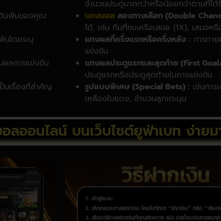
จำนวนประตูมากกว่าหรือน้อยกว่าตามที่ได
เดิมพันของคุณ
แทงบอล
สองทางเลือก (Double Chanc
ได้, เช่น ทีมที่ชนะหรือเสมอ (1X), เสมอหรื
พันโดยระบุ
แทงผลที่ครึ่งแรกหรือครึ่งหลัง :
การทายผ
แข่งขัน
อบผลการแข่งขัน
แทงผลประตูแรกและสุดท้าย (First Goal/
ประตูแรกหรือประตูสุดท้ายในการแข่งขัน
็นเรื่องที่สำคัญ
รูปแบบพิเศษ (Special Bets) :
เช่นการเ
เหลืองใบแดง, จำนวนลูกเตะมุม
อลออนไลน์ บนเว็บไซต์ยูฟ่าเบท ง่ายม