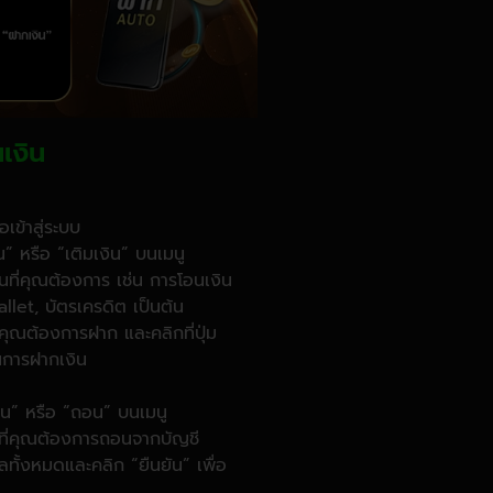
เงิน
่อเข้าสู่ระบบ
น” หรือ “เติมเงิน” บนเมนู
นที่คุณต้องการ เช่น การโอนเงิน
et, บัตรเครดิต เป็นต้น
่คุณต้องการฝาก และคลิกที่ปุ่ม
ันการฝากเงิน
ิน” หรือ “ถอน” บนเมนู
ที่คุณต้องการถอนจากบัญชี
ั้งหมดและคลิก “ยืนยัน” เพื่อ