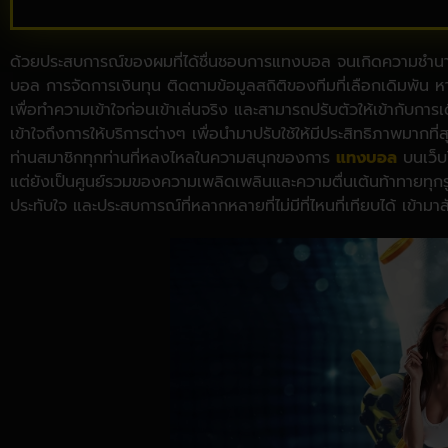
ด้วยประสบการณ์ของผมที่ได้ชื่นชอบการแทงบอล จนเกิดความชำนาญ
บอล การจัดการเงินทุน ติดตามข้อมูลสถิติของทีมที่เลือกเดิมพัน
เพื่อทำความเข้าใจก่อนเข้าเล่นจริง และสามารถปรับตัวให้เข้ากับการเ
เข้าใจถึงการให้บริการต่างๆ เพื่อนำมาปรับใช้ให้มีประสิทธิภาพมาก
ท่านสมาชิกทุกท่านที่หลงไหลในความสนุกของการ
แทงบอล
บนเ
ว็
แต่ยังเป็นศูนย์รวมของความเพลิดเพลินและความตื่นเต้นท้าทายทุ
ประทับใจ และประสบการณ์ที่หลากหลายที่ไม่มีที่ไหนที่เทียบได้ เข้า