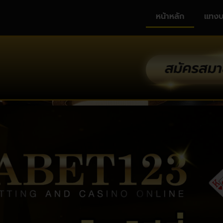
หน้าหลัก
แทงบ