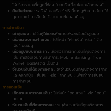
ให้บริการ และติ๊กถูกที่ช่อง “ยอมรับเงื่อนไขและข้อตกลง”
ยืนยันตัวตน :
รอรับอีเมลหรือ SMS ที่ทางยูฟ่าเบท ส่งมาให้
คุณ และทำการยืนยันตัวตนตามขั้นตอนที่ระบุ
การฝากเงิน :
เข้าสู่ระบบ :
ใช้ชื่อผู้ใช้และรหัสผ่านเพื่อลงชื่อเข้าสู่ระบบ
เลือกระบบการฝากเงิน :
ไปที่หน้า “ฝากเงิน” หรือ “เติม
เงิน” บนเมนู
เลือกรูปแบบการฝาก :
เลือกวิธีการฝากเงินที่คุณต้องการ
เช่น การโอนเงินทางธนาคาร, Mobile Banking, True
Wallet, บัตรเครดิต เป็นต้น
จำนวนเงินที่ต้องการฝาก :
ใส่จำนวนเงินที่คุณต้องการฝาก
และคลิกที่ปุ่ม “ยืนยัน” หรือ “ฝากเงิน”: เพื่อทำการยืนยัน
การฝากเงิน
การถอนเงิน :
เลือกระบบการถอนเงิน :
ไปที่หน้า “ถอนเงิน” หรือ “ถอน”
บนเมนู
จำนวนเงินที่ต้องการถอน :
ระบุจำนวนเงินที่คุณต้องการ
ถอนจากบัญชี