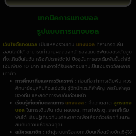
เทคนิคการแทงบอล
รูปแบบการแทงบอล
เว็บไซต์แทงบอล
เป็นแหล่งรวมเกม
แทงบอล
ที่สามารถเล่น
ออนไลน์ได้ สามารถทำนายผลล่วงหน้าของแมตช์ฟุตบอลระดับสูง
ที่จะเกิดขึ้นในวัน หรือสัปดาห์ถัดไป ปัจจุบันการลงเดิมพันขั้นต่ำใช้
เงินเพียง 10 บาท และอาจได้รับผลตอบแทนเป็นเงินรางวัลหลาย
เท่าตัว
การศึกษาทีมและการวิเคราะห์ :
ก่อนที่จะทำการเดิมพัน ควร
ศึกษาข้อมูลทีมที่จะแข่งขัน รู้จักนักเตะที่สำคัญ ฟอร์มล่าสุด
ของทีม และสถิติการพบกันก่อนหน้า
เรียนรู้เกี่ยวกับตลาดการ
แทงบอล
:
ศึกษาตลาด
สูตรแทง
บอล
ในการเดิมพัน เช่น ผลบอล, การทำประตู, ราคาที่เดิม
พันได้ เรียนรู้เกี่ยวกับแต่ละตลาดเพื่อเลือกตัวเลือกที่เหมาะ
สมกับความเชื่อของคุณ
สมัครสมาชิก :
เข้าสู่ระบบหรือลงทะเบียนเพื่อสร้างบัญชีผู้ใช้