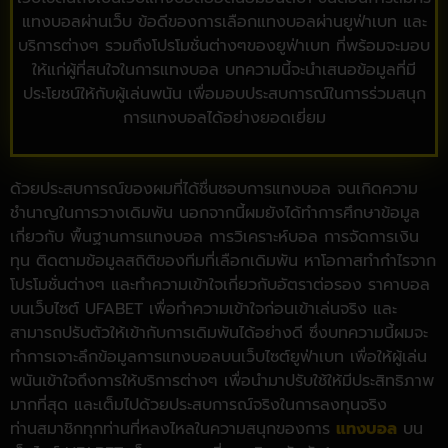
แทงบอลผ่านเว็บ ข้อดีของการเลือกแทงบอลผ่านยูฟ่าเบท และ
บริการต่างๆ รวมถึงโปรโมชั่นต่างๆของยูฟ่าเบท ที่พร้อมจะมอบ
ให้แก่ผู้ที่สนใจในการแทงบอล บทความนี้จะนำเสนอข้อมูลที่มี
ประโยชน์ให้กับผู้เล่นพนัน เพื่อมอบประสบการณ์ในการร่วมสนุก
การแทงบอลได้อย่างยอดเยี่ยม
ด้วยประสบการณ์ของผมที่ได้ชื่นชอบการแทงบอล จนเกิดความ
ชำนาญในการวางเดิมพัน นอกจากนี้ผมยังได้ทำการศึกษาข้อมูล
เกี่ยวกับ พื้นฐานการแทงบอล การวิเคราะห์บอล การจัดการเงิน
ทุน ติดตามข้อมูลสถิติของทีมที่เลือกเดิมพัน หาโอกาสทำกำไรจาก
โปรโมชั่นต่างๆ และทำความเข้าใจเกี่ยวกับอัตราต่อรอง ราคาบอล
บนเว็บไซต์ UFABET เพื่อทำความเข้าใจก่อนเข้าเล่นจริง และ
สามารถปรับตัวให้เข้ากับการเดิมพันได้อย่างดี ซึ่งบทความนี้ผมจะ
ทำการเจาะลึกข้อมูลการแทงบอลบนเว็บไซต์ยูฟ่าเบท เพื่อให้ผู้เล่น
พนันเข้าใจถึงการให้บริการต่างๆ เพื่อนำมาปรับใช้ให้มีประสิทธิภาพ
มากที่สุด และเต็มไปด้วยประสบการณ์จริงในการลงทุนจริง
ท่านสมาชิกทุกท่านที่หลงไหลในความสนุกของการ
แทงบอล
บน