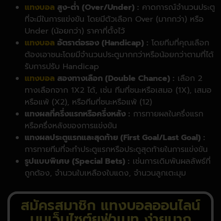
แทงบอล
สูง-ต่ำ (Over/Under) :
คาดการณ์จำนวนประตู
ที่จะมีในการแข่งขัน โดยมีตัวเลือก Over (มากกว่า) หรือ
Under (น้อยกว่า) ราคาที่ตั้งไว้
แทงบอล
อัตราต่อรอง (Handicap) :
โดยทีมที่คุณเลือก
ต้องเอาชนะโดยมีจำนวนประตูมากกว่าหรือน้อยกว่าตามที่ได้
รับการปรับ Handicap
แทงบอล
สองทางเลือก (Double Chance) :
เลือก 2
ทางเลือกจาก 1X2 ได้, เช่น ทีมที่ชนะหรือเสมอ (1X), เสมอ
หรือแพ้ (X2), หรือทีมที่ชนะหรือแพ้ (12)
แทงผลที่ครึ่งแรกหรือครึ่งหลัง :
การทายผลในครึ่งแรก
หรือครึ่งหลังของการแข่งขัน
แทงผลประตูแรกและสุดท้าย (First Goal/Last Goal) :
การทายทีมที่จะทำประตูแรกหรือประตูสุดท้ายในการแข่งขัน
รูปแบบพิเศษ (Special Bets) :
เช่นการเดิมพันผลลัพธ์ที่
ถูกต้อง, จำนวนใบเหลืองใบแดง, จำนวนลูกเตะมุม
สมัครสมาชิก แทงบอลออนไลน์
บนเว็บไซต์ยูฟ่าเบท ง่ายมาก