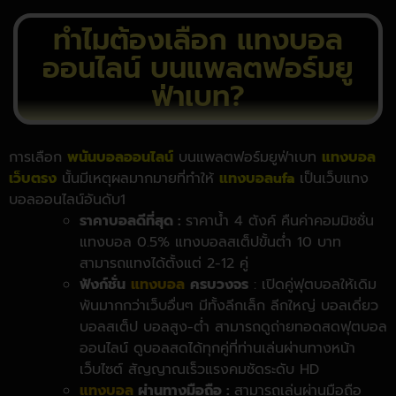
ทำไมต้องเลือก แทงบอล
ออนไลน์ บนแพลตฟอร์มยู
ฟ่าเบท?
การเลือก
พนันบอลออนไลน์
บนแพลตฟอร์มยูฟ่าเบท
แทงบอล
เว็บตรง
นั้นมีเหตุผลมากมายที่ทำให้
แทงบอลufa
เป็นเว็บแทง
บอลออนไลน์อันดับ1
ราคาบอลดีที่สุด :
ราคาน้ำ 4 ตังค์ คืนค่าคอมมิชชั่น
แทงบอล 0.5% แทงบอลสเต็ปขั้นต่ำ 10 บาท
สามารถแทงได้ตั้งแต่ 2-12 คู่
ฟังก์ชั่น
แทงบอล
ครบวงจร
:
เปิดคู่ฟุตบอลให้เดิม
พันมากกว่าเว็บอื่นๆ มีทั้งลีกเล็ก ลีกใหญ่ บอลเดี่ยว
บอลสเต็ป บอลสูง-ต่ำ สามารถดูถ่ายทอดสดฟุตบอล
ออนไลน์ ดูบอลสดได้ทุกคู่ที่ท่านเล่นผ่านทางหน้า
เว็บไซต์ สัญญาณเร็วแรงคมชัดระดับ HD
แทงบอล
ผ่านทางมือถือ :
สามารถเล่นผ่านมือถือ