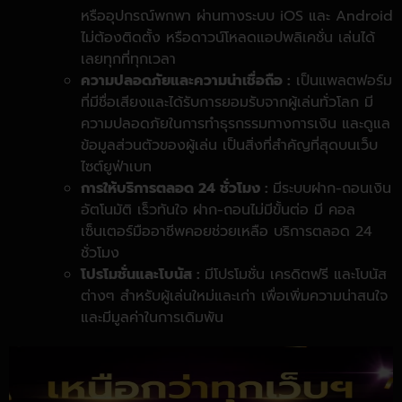
หรืออุปกรณ์พกพา ผ่านทางระบบ iOS และ Android
ไม่ต้องติดตั้ง หรือดาวน์โหลดแอปพลิเคชั่น เล่นได้
เลยทุกที่ทุกเวลา
ความปลอดภัยและความน่าเชื่อถือ :
เป็นแพลตฟอร์ม
ที่มีชื่อเสียงและได้รับการยอมรับจากผู้เล่นทั่วโลก มี
ความปลอดภัยในการทำธุรกรรมทางการเงิน และดูแล
ข้อมูลส่วนตัวของผู้เล่น เป็นสิ่งที่สำคัญที่สุดบนเว็บ
ไซต์ยูฟ่าเบท
การให้บริการตลอด 24 ชั่วโมง :
มีระบบฝาก-ถอนเงิน
อัตโนมัติ เร็วทันใจ ฝาก-ถอนไม่มีขั้นต่อ มี คอล
เซ็นเตอร์มืออาชีพคอยช่วยเหลือ บริการตลอด 24
ชั่วโมง
โปรโมชั่นและโบนัส :
มีโปรโมชั่น เครดิตฟรี และโบนัส
ต่างๆ สำหรับผู้เล่นใหม่และเก่า เพื่อเพิ่มความน่าสนใจ
และมีมูลค่าในการเดิมพัน