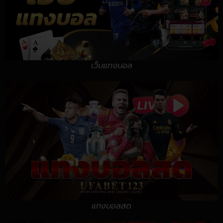
เว็บแทงบอล
แทงบอลสด