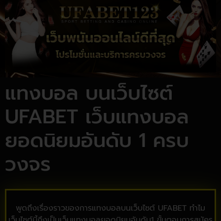
แทงบอล บนเว็บไซต์
UFABET เว็บแทงบอล
ยอดนิยมอันดับ 1 ครบ
วงจร
พูดถึงเรื่องราวของการแทงบอลบนเว็บไซต์ UFABET ทำไม
เว็บไซต์นี้ถึงเป็นเว็บแทงบอลยอดนิยมอันดับ1 ขั้นตอนการสมัคร