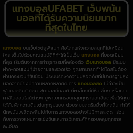
แทงบอลUFABET เว็บพนัน
บอลที่ได้รับความนิยมมาก
ที่สุดในไทย
แทงบอล
บนเว็บไซต์ยูฟ่าเบท คือโลกแห่งความสนุกที่ไม่เหมือน
ใคร เต็มไปด้วยคุณสมบัติที่ทำให้เป็นเว็บ
แทงบอล
ที่ยอดเยี่ยม
ที่สุด เริ่มต้นจากการทำธุรกรรมที่คล่องตัว
เว็บแทงบอล
มีระบบ
ฝาก-ถอนเงินที่ง่ายดายและรวดเร็ว คุณสามารถทำได้โดยไม่ต้อง
ผ่านกระบวนที่ซับซ้อน มีระบบรักษาความปลอดภัยที่มีมาตรฐานสูง
นอกจากนี้ยังมีความหลากหลายในการ
แทงบอลสด
ไม่ว่าจะเป็น
ฟุตบอลลีกทั่วโลก ฟุตบอลทีมชาติ กีฬาอื่นๆที่มีชื่อเสียง หรือเกม
คาสิโนออนไลน์ต่างๆ ยูฟ่าเบทครอบคลุมทุกรายละเอียดเพื่อให้คุณ
ได้สัมผัสความตื่นเต้นทุกรูปแบบ ด้วยระบบสตรีมมิ่งที่ไหลลื่น ทำให้
นักพนันเพลิดเพลินไปกับการแทงบอลอย่างไม่มีการสะดุด ร่วม
กับการวางแผนการแข่งขันและการวิเคราะห์ที่ครอบคลุมทุกราย
ละเอียด