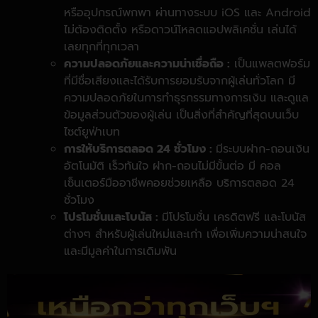
หรืออุปกรณ์พกพา ผ่านทางระบบ iOS และ Android
ไม่ต้องติดตั้ง หรือดาวน์โหลดแอปพลิเคชั่น เล่นได้
เลยทุกที่ทุกเวลา
ความปลอดภัยและความน่าเชื่อถือ :
เป็นแพลตฟอร์ม
ที่มีชื่อเสียงและได้รับการยอมรับจากผู้เล่นทั่วโลก มี
ความปลอดภัยในการทำธุรกรรมทางการเงิน และดูแล
ข้อมูลส่วนตัวของผู้เล่น เป็นสิ่งที่สำคัญที่สุดบนเว็บ
ไซต์ยูฟ่าเบท
การให้บริการตลอด 24 ชั่วโมง :
มีระบบฝาก-ถอนเงิน
อัตโนมัติ เร็วทันใจ ฝาก-ถอนไม่มีขั้นต่อ มี คอล
เซ็นเตอร์มืออาชีพคอยช่วยเหลือ บริการตลอด 24
ชั่วโมง
โปรโมชั่นและโบนัส :
มีโปรโมชั่น เครดิตฟรี และโบนัส
ต่างๆ สำหรับผู้เล่นใหม่และเก่า เพื่อเพิ่มความน่าสนใจ
และมีมูลค่าในการเดิมพัน