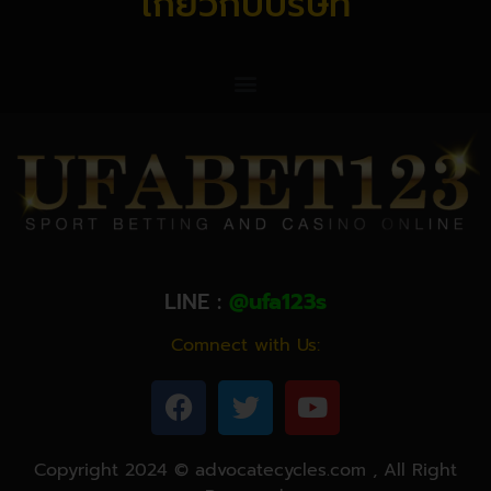
เกี่ยวกับบริษัท
LINE :
@ufa123s
Comnect with Us:
Copyright 2024 © advocatecycles.com , All Right