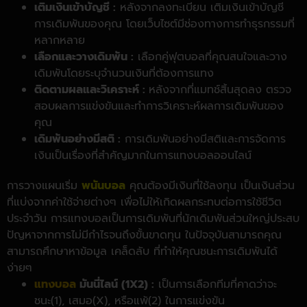
เติมเงินเข้าบัญชี :
หลังจากลงทะเบียน เติมเงินเข้าบัญชี
การเดิมพันของคุณ โดยเว็บไซต์มีช่องทางการทำธุรกรรมที่
หลากหลาย
เลือกและวางเดิมพัน :
เลือกคู่ฟุตบอลที่คุณสนใจและวาง
เดิมพันโดยระบุจำนวนเงินที่ต้องการแทง
ติดตามผลและวิเคราะห์ :
หลังจากที่แมทช์สิ้นสุดลง ตรวจ
สอบผลการแข่งขันและทำการวิเคราะห์ผลการเดิมพันของ
คุณ
เดิมพันอย่างมีสติ :
การเดิมพันอย่างมีสติและการจัดการ
เงินเป็นเรื่องที่สำคัญมากในการแทงบอลออนไลน์
การวางแผนเริ่ม
พนันบอล
คุณต้องมีเงินที่ใช้ลงทุน เป็นเงินส่วน
ที่แบ่งจากค่าใช้จ่ายต่างๆ เพื่อไม่ให้เกิดผลกระทบต่อการใช้ชีวิต
ประจำวัน การแทงบอลเป็นการเดิมพันที่นักเดิมพันส่วนใหญ่ประสบ
ปัญหาจากการไม่มีกำไรจนถึงขั้นขาดทุน ในปัจจุบันสามารถคุณ
สามารถศึกษาหาข้อมูล เคล็ดลับ ที่ทำให้คุณชนะการเดิมพันได้
ง่ายๆ
แทงบอล
มันนี่ไลน์ (1X2) :
เป็นการเลือกทีมที่คาดว่าจะ
ชนะ(1), เสมอ(X), หรือแพ้(2) ในการแข่งขัน