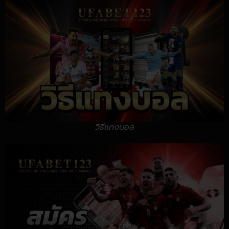
วิธีแทงบอล