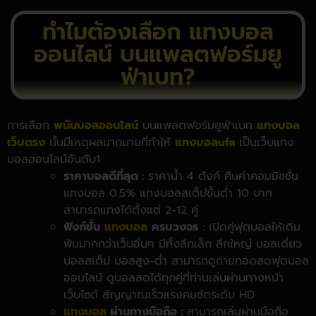
ทำไมต้องเลือก แทงบอล
ออนไลน์ บนแพลตฟอร์มยู
ฟ่าเบท?
การเลือก
พนันบอลออนไลน์
บนแพลตฟอร์มยูฟ่าเบท
แทงบอล
เว็บตรง
นั้นมีเหตุผลมากมายที่ทำให้
แทงบอลufa
เป็นเว็บแทง
บอลออนไลน์อันดับ1
ราคาบอลดีที่สุด :
ราคาน้ำ 4 ตังค์ คืนค่าคอมมิชชั่น
แทงบอล 0.5% แทงบอลสเต็ปขั้นต่ำ 10 บาท
สามารถแทงได้ตั้งแต่ 2-12 คู่
ฟังก์ชั่น
แทงบอล
ครบวงจร
:
เปิดคู่ฟุตบอลให้เดิม
พันมากกว่าเว็บอื่นๆ มีทั้งลีกเล็ก ลีกใหญ่ บอลเดี่ยว
บอลสเต็ป บอลสูง-ต่ำ สามารถดูถ่ายทอดสดฟุตบอล
ออนไลน์ ดูบอลสดได้ทุกคู่ที่ท่านเล่นผ่านทางหน้า
เว็บไซต์ สัญญาณเร็วแรงคมชัดระดับ HD
แทงบอล
ผ่านทางมือถือ :
สามารถเล่นผ่านมือถือ