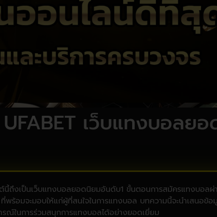
์ UFABET เว็บแทงบอลยอด
ต์นี้ถึงเป็นเว็บแทงบอลยอดนิยมอันดับ1 ขั้นตอนการสมัครแทงบอลผ
่พร้อมจะมอบให้แก่ผู้ที่สนใจในการแทงบอล บทความนี้จะนำเสนอข้อมูลที่
รณ์ในการร่วมสนุกการแทงบอลได้อย่างยอดเยี่ยม