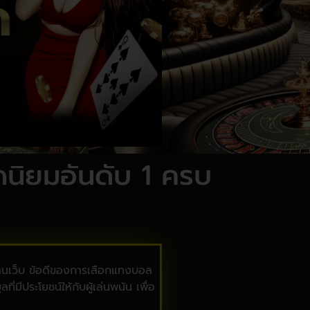
นิยมอันดับ 1 ครบ
่านเว็บ ข้อดีของการเลือกแทงบอล
มีประโยชน์ให้กับผู้เล่นพนัน เพื่อ