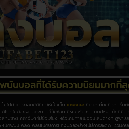
ันบอลที่ได้รับความนิยมมากที่ส
ต็มไปด้วยคุณสมบัติที่ทำให้เป็นเว็บ
แทงบอล
ที่ยอดเยี่ยมที่สุด เริ
้โดยไม่ต้องผ่านกระบวนที่ซับซ้อน มีระบบรักษาความปลอดภัยที่มีม
ลทีมชาติ กีฬาอื่นๆที่มีชื่อเสียง หรือเกมคาสิโนออนไลน์ต่างๆ ยูฟ่าเ
น ทำให้นักพนันเพลิดเพลินไปกับการแทงบอลอย่างไม่มีการสะดุด ร่วม