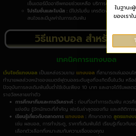
เซ็นเตอร์มืออาชีพคอยช่วยเหลือ บริการตลอด 24 ชั่ว
ในฐานะผู
โปรโมชั่นและโบนัส :
มีโปรโมชั่น เครดิตฟรี และโบนัสต่า
ของเราใน
สนใจและมีมูลค่าในการเดิมพัน
วิธีแทงบอล สำหรับการเ
เทคนิคการแทงบอล
เว็บไซต์แทงบอล
เป็นแหล่งรวมเกม
แทงบอล
ที่สามารถเล่นออนไล
ทำนายผลล่วงหน้าของแมตช์ฟุตบอลระดับสูงที่จะเกิดขึ้นในวัน หรือส
ปัจจุบันการลงเดิมพันขั้นต่ำใช้เงินเพียง 10 บาท และอาจได้รับผล
รางวัลหลายเท่าตัว
การศึกษาทีมและการวิเคราะห์ :
ก่อนที่จะทำการเดิมพัน ควรศึก
แข่งขัน รู้จักนักเตะที่สำคัญ ฟอร์มล่าสุดของทีม และสถิติกา
เรียนรู้เกี่ยวกับตลาดการ
แทงบอล
:
ศึกษาตลาด
สูตรแทงบ
เช่น ผลบอล, การทำประตู, ราคาที่เดิมพันได้ เรียนรู้เกี่ยวกับแ
เลือกตัวเลือกที่เหมาะสมกับความเชื่อของคุณ