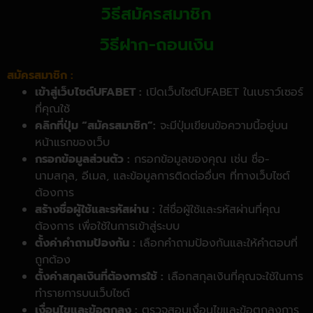
วิธีสมัครสมาชิก
วิธีฝาก-ถอนเงิน
สมัครสมาชิก :
เข้าสู่เว็บไซต์UFABET :
เปิดเว็บไซต์UFABET ในเบราว์เซอร์
ที่คุณใช้
คลิกที่ปุ่ม “สมัครสมาชิก”:
จะมีปุ่มเขียนข้อความนี้อยู่บน
หน้าแรกของเว็บ
กรอกข้อมูลส่วนตัว :
กรอกข้อมูลของคุณ เช่น ชื่อ-
นามสกุล, อีเมล, และข้อมูลการติดต่ออื่นๆ ที่ทางเว็บไซต์
ต้องการ
สร้างชื่อผู้ใช้และรหัสผ่าน :
ใส่ชื่อผู้ใช้และรหัสผ่านที่คุณ
ต้องการ เพื่อใช้ในการเข้าสู่ระบบ
ตั้งค่าคำถามป้องกัน :
เลือกคำถามป้องกันและให้คำตอบที่
ถูกต้อง
ตั้งค่าสกุลเงินที่ต้องการใช้ :
เลือกสกุลเงินที่คุณจะใช้ในการ
ทำรายการบนเว็บไซต์
เงื่อนไขและข้อตกลง :
ตรวจสอบเงื่อนไขและข้อตกลงการ