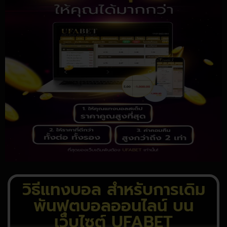
วิธีแทงบอล สำหรับการเดิม
พันฟุตบอลออนไลน์ บน
เว็บไซต์ UFABET