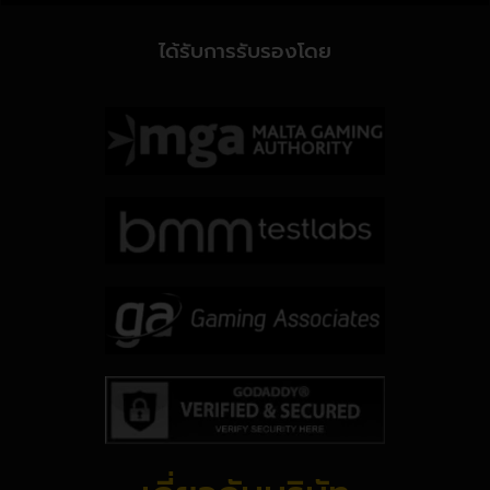
ได้รับการรับรองโดย