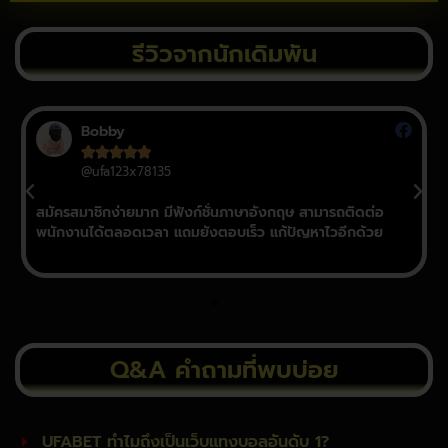
รีวิวจากนักเดิมพัน
Bobby





@ufa123x78135
สมัครสมาชิกง่ายมาก มีฟังก์ชั่นภาษาอังกฤษ สามารถติดต่อ
พนักงานได้ตลอดเวลา แถมยังตอบเร็ว แก้ปัญหาไวอีกด้วย
Q&A คำถามที่พบบ่อย
UFABET ทำไมถึงเป็นเว็บแทงบอลอันดับ 1?