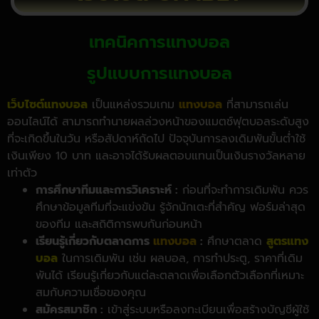
เทคนิคการแทงบอล
รูปแบบการแทงบอล
เว็บไซต์แทงบอล
เป็นแหล่งรวมเกม
แทงบอล
ที่สามารถเล่น
ออนไลน์ได้ สามารถทำนายผลล่วงหน้าของแมตช์ฟุตบอลระดับสูง
ที่จะเกิดขึ้นในวัน หรือสัปดาห์ถัดไป ปัจจุบันการลงเดิมพันขั้นต่ำใช้
เงินเพียง 10 บาท และอาจได้รับผลตอบแทนเป็นเงินรางวัลหลาย
เท่าตัว
การศึกษาทีมและการวิเคราะห์ :
ก่อนที่จะทำการเดิมพัน ควร
ศึกษาข้อมูลทีมที่จะแข่งขัน รู้จักนักเตะที่สำคัญ ฟอร์มล่าสุด
ของทีม และสถิติการพบกันก่อนหน้า
เรียนรู้เกี่ยวกับตลาดการ
แทงบอล
:
ศึกษาตลาด
สูตรแทง
บอล
ในการเดิมพัน เช่น ผลบอล, การทำประตู, ราคาที่เดิม
พันได้ เรียนรู้เกี่ยวกับแต่ละตลาดเพื่อเลือกตัวเลือกที่เหมาะ
สมกับความเชื่อของคุณ
สมัครสมาชิก :
เข้าสู่ระบบหรือลงทะเบียนเพื่อสร้างบัญชีผู้ใช้