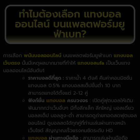
ทำไมต้องเลือก แทงบอล
ออนไลน์ บนแพลตฟอร์มยู
ฟ่าเบท?
การเลือก
พนันบอลออนไลน์
บนแพลตฟอร์มยูฟ่าเบท
แทงบอล
เว็บตรง
นั้นมีเหตุผลมากมายที่ทำให้
แทงบอลufa
เป็นเว็บแทง
บอลออนไลน์อันดับ1
ราคาบอลดีที่สุด :
ราคาน้ำ 4 ตังค์ คืนค่าคอมมิชชั่น
แทงบอล 0.5% แทงบอลสเต็ปขั้นต่ำ 10 บาท
สามารถแทงได้ตั้งแต่ 2-12 คู่
ฟังก์ชั่น
แทงบอล
ครบวงจร
:
เปิดคู่ฟุตบอลให้เดิม
พันมากกว่าเว็บอื่นๆ มีทั้งลีกเล็ก ลีกใหญ่ บอลเดี่ยว
บอลสเต็ป บอลสูง-ต่ำ สามารถดูถ่ายทอดสดฟุตบอล
ออนไลน์ ดูบอลสดได้ทุกคู่ที่ท่านเล่นผ่านทางหน้า
เว็บไซต์ สัญญาณเร็วแรงคมชัดระดับ HD
แทงบอล
ผ่านทางมือถือ :
สามารถเล่นผ่านมือถือ