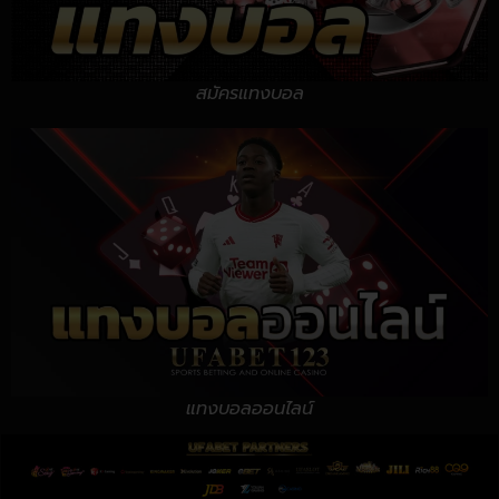
สมัครแทงบอล
แทงบอลออนไลน์