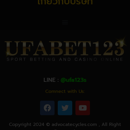
เกี่ยวกับบริษัท
LINE :
@ufa123s
Comnect with Us:
Copyright 2024 © advocatecycles.com , All Right