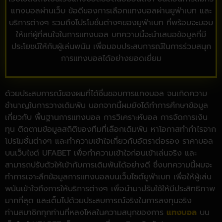
แทงบอลผ่านเว็บ ข้อดีของการเลือกแทงบอลผ่านยูฟ่าเบท และ
บริการต่างๆ รวมถึงโปรโมชั่นต่างๆของยูฟ่าเบท ที่พร้อมจะมอบ
ให้แก่ผู้ที่สนใจในการแทงบอล บทความนี้จะนำเสนอข้อมูลที่มี
ประโยชน์ให้กับผู้เล่นพนัน เพื่อมอบประสบการณ์ในการร่วมสนุก
การแทงบอลได้อย่างยอดเยี่ยม
ด้วยประสบการณ์ของผมที่ได้ชื่นชอบการแทงบอล จนเกิดความ
ชำนาญในการวางเดิมพัน นอกจากนี้ผมยังได้ทำการศึกษาข้อมูล
เกี่ยวกับ พื้นฐานการแทงบอล การวิเคราะห์บอล การจัดการเงิน
ทุน ติดตามข้อมูลสถิติของทีมที่เลือกเดิมพัน หาโอกาสทำกำไรจาก
โปรโมชั่นต่างๆ และทำความเข้าใจเกี่ยวกับอัตราต่อรอง ราคาบอล
บนเว็บไซต์ UFABET เพื่อทำความเข้าใจก่อนเข้าเล่นจริง และ
สามารถปรับตัวให้เข้ากับการเดิมพันได้อย่างดี ซึ่งบทความนี้ผมจะ
ทำการเจาะลึกข้อมูลการแทงบอลบนเว็บไซต์ยูฟ่าเบท เพื่อให้ผู้เล่น
พนันเข้าใจถึงการให้บริการต่างๆ เพื่อนำมาปรับใช้ให้มีประสิทธิภาพ
มากที่สุด และเต็มไปด้วยประสบการณ์จริงในการลงทุนจริง
ท่านสมาชิกทุกท่านที่หลงไหลในความสนุกของการ
แทงบอล
บน