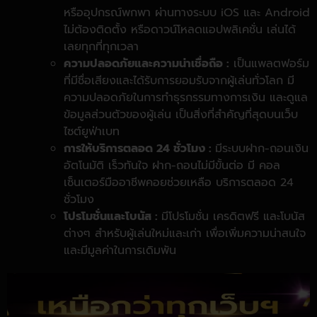
หรืออุปกรณ์พกพา ผ่านทางระบบ iOS และ Android
ไม่ต้องติดตั้ง หรือดาวน์โหลดแอปพลิเคชั่น เล่นได้
เลยทุกที่ทุกเวลา
ความปลอดภัยและความน่าเชื่อถือ :
เป็นแพลตฟอร์ม
ที่มีชื่อเสียงและได้รับการยอมรับจากผู้เล่นทั่วโลก มี
ความปลอดภัยในการทำธุรกรรมทางการเงิน และดูแล
ข้อมูลส่วนตัวของผู้เล่น เป็นสิ่งที่สำคัญที่สุดบนเว็บ
ไซต์ยูฟ่าเบท
การให้บริการตลอด 24 ชั่วโมง :
มีระบบฝาก-ถอนเงิน
อัตโนมัติ เร็วทันใจ ฝาก-ถอนไม่มีขั้นต่อ มี คอล
เซ็นเตอร์มืออาชีพคอยช่วยเหลือ บริการตลอด 24
ชั่วโมง
โปรโมชั่นและโบนัส :
มีโปรโมชั่น เครดิตฟรี และโบนัส
ต่างๆ สำหรับผู้เล่นใหม่และเก่า เพื่อเพิ่มความน่าสนใจ
และมีมูลค่าในการเดิมพัน