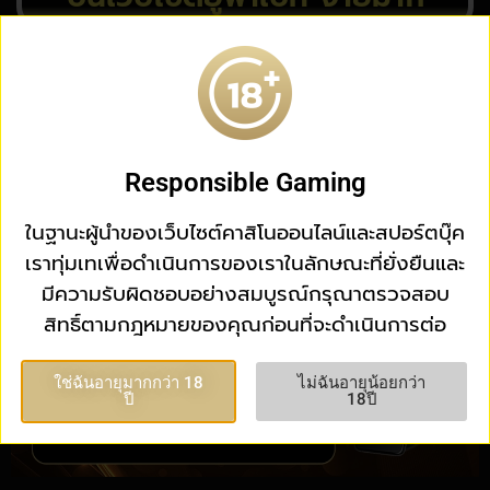
Responsible Gaming
ในฐานะผู้นำของเว็บไซต์คาสิโนออนไลน์และสปอร์ตบุ๊ค
เราทุ่มเทเพื่อดำเนินการของเราในลักษณะที่ยั่งยืนและ
มีความรับผิดชอบอย่างสมบูรณ์กรุณาตรวจสอบ
สิทธิ์ตามกฎหมายของคุณก่อนที่จะดำเนินการต่อ
ใช่ฉันอายุมากกว่า 18
ไม่ฉันอายุน้อยกว่า
ปี
18ปี