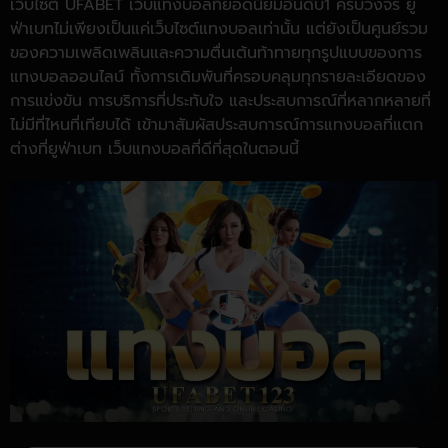
เ
ว็บไซต์ UFA
BET เว็บแทงบอลที่ยอดนิยมอันดับ1 ครบวงจร ยู
ฟ่าเบทไม่เพียงเป็นแค่เว็บไซต์แทงบอลเท่านั้น แต่ยังเป็นศูนย์รวม
ของความเพลิดเพลินและความตื่นเต้นท้าทายทุกรูปแบบของการ
แทงบอลออนไลน์
ทั้งการเดิมพันที่ครอบคลุมทุกรายละเอียดของ
การแข่งขัน การบริการที่ประทับใจ และประสบการณ์ที่หลากหลายที่
ไม่มีที่ไหนที่เทียบได้ เข้ามาสัมผัสประสบการณ์การแทงบอลที่แตก
ต่างที่ยูฟ่าเบท เว็บแทงบอลที่ดีที่สุดในตอนนี้