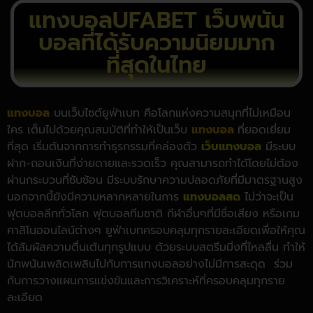
แทงบอลUFABET เว็บพนัน
บอลที่ได้รับความนิยมมาก
ที่สุดในไทย
แทงบอล
บนเว็บไซต์ยูฟ่าเบท คือโลกแห่งความสนุกที่ไม่เหมือน
ใคร เต็มไปด้วยคุณสมบัติที่ทำให้เป็นเว็บ
แทงบอล
ที่ยอดเยี่ยม
ที่สุด เริ่มต้นจากการทำธุรกรรมที่คล่องตัว
เว็บแทงบอล
มีระบบ
ฝาก-ถอนเงินที่ง่ายดายและรวดเร็ว คุณสามารถทำได้โดยไม่ต้อง
ผ่านกระบวนที่ซับซ้อน มีระบบรักษาความปลอดภัยที่มีมาตรฐานสูง
นอกจากนี้ยังมีความหลากหลายในการ
แทงบอลสด
ไม่ว่าจะเป็น
ฟุตบอลลีกทั่วโลก ฟุตบอลทีมชาติ กีฬาอื่นๆที่มีชื่อเสียง หรือเกม
คาสิโนออนไลน์ต่างๆ ยูฟ่าเบทครอบคลุมทุกรายละเอียดเพื่อให้คุณ
ได้สัมผัสความตื่นเต้นทุกรูปแบบ ด้วยระบบสตรีมมิ่งที่ไหลลื่น ทำให้
นักพนันเพลิดเพลินไปกับการแทงบอลอย่างไม่มีการสะดุด ร่วม
กับการวางแผนการแข่งขันและการวิเคราะห์ที่ครอบคลุมทุกราย
ละเอียด