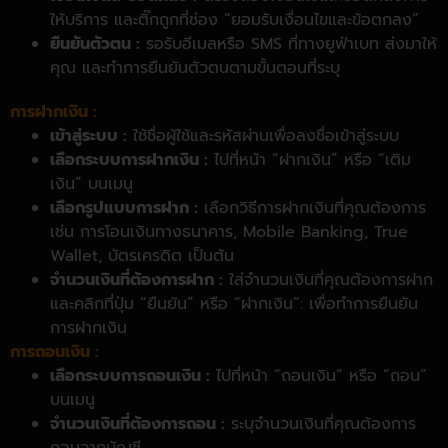
ให้บริการ และติ๊กถูกที่ช่อง “ยอมรับเงื่อนไขและข้อตกลง”
ยืนยันตัวตน :
รอรับอีเมลหรือ SMS ที่ทางยูฟ่าเบท ส่งมาให้
คุณ และทำการยืนยันตัวตนตามขั้นตอนที่ระบุ
การฝากเงิน :
เข้าสู่ระบบ :
ใช้ชื่อผู้ใช้และรหัสผ่านเพื่อลงชื่อเข้าสู่ระบบ
เลือกระบบการฝากเงิน :
ไปที่หน้า “ฝากเงิน” หรือ “เติม
เงิน” บนเมนู
เลือกรูปแบบการฝาก :
เลือกวิธีการฝากเงินที่คุณต้องการ
เช่น การโอนเงินทางธนาคาร, Mobile Banking, True
Wallet, บัตรเครดิต เป็นต้น
จำนวนเงินที่ต้องการฝาก :
ใส่จำนวนเงินที่คุณต้องการฝาก
และคลิกที่ปุ่ม “ยืนยัน” หรือ “ฝากเงิน”: เพื่อทำการยืนยัน
การฝากเงิน
การถอนเงิน :
เลือกระบบการถอนเงิน :
ไปที่หน้า “ถอนเงิน” หรือ “ถอน”
บนเมนู
จำนวนเงินที่ต้องการถอน :
ระบุจำนวนเงินที่คุณต้องการ
ถอนจากบัญชี