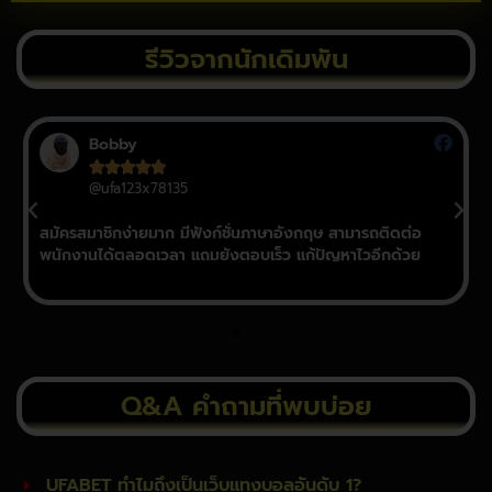
รีวิวจากนักเดิมพัน
Bobby





@ufa123x78135
สมัครสมาชิกง่ายมาก มีฟังก์ชั่นภาษาอังกฤษ สามารถติดต่อ
พนักงานได้ตลอดเวลา แถมยังตอบเร็ว แก้ปัญหาไวอีกด้วย
Q&A คำถามที่พบบ่อย
UFABET ทำไมถึงเป็นเว็บแทงบอลอันดับ 1?