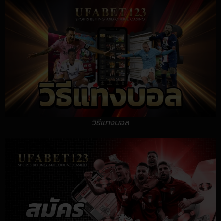
วิธีแทงบอล