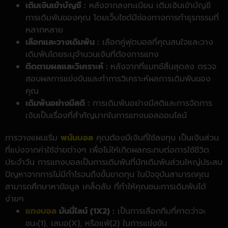
เติมเงินเข้าบัญชี :
หลังจากลงทะเบียน เติมเงินเข้าบัญชี
การเดิมพันของคุณ โดยเว็บไซต์มีช่องทางการทำธุรกรรมที่
หลากหลาย
เลือกและวางเดิมพัน :
เลือกคู่ฟุตบอลที่คุณสนใจและวาง
เดิมพันโดยระบุจำนวนเงินที่ต้องการแทง
ติดตามผลและวิเคราะห์ :
หลังจากที่แมทช์สิ้นสุดลง ตรวจ
สอบผลการแข่งขันและทำการวิเคราะห์ผลการเดิมพันของ
คุณ
เดิมพันอย่างมีสติ :
การเดิมพันอย่างมีสติและการจัดการ
เงินเป็นเรื่องที่สำคัญมากในการแทงบอลออนไลน์
การวางแผนเริ่ม
พนันบอล
คุณต้องมีเงินที่ใช้ลงทุน เป็นเงินส่วน
ที่แบ่งจากค่าใช้จ่ายต่างๆ เพื่อไม่ให้เกิดผลกระทบต่อการใช้ชีวิต
ประจำวัน การแทงบอลเป็นการเดิมพันที่นักเดิมพันส่วนใหญ่ประสบ
ปัญหาจากการไม่มีกำไรจนถึงขั้นขาดทุน ในปัจจุบันสามารถคุณ
สามารถศึกษาหาข้อมูล เคล็ดลับ ที่ทำให้คุณชนะการเดิมพันได้
ง่ายๆ
แทงบอล
มันนี่ไลน์ (1X2) :
เป็นการเลือกทีมที่คาดว่าจะ
ชนะ(1), เสมอ(X), หรือแพ้(2) ในการแข่งขัน