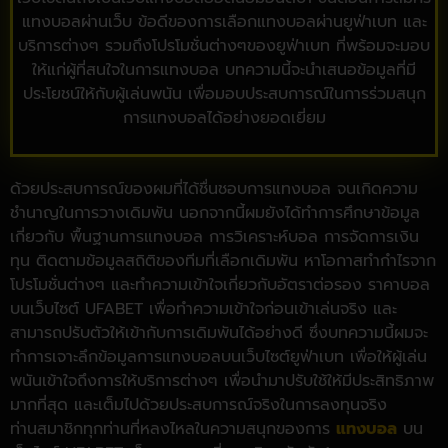
แทงบอลผ่านเว็บ ข้อดีของการเลือกแทงบอลผ่านยูฟ่าเบท และ
บริการต่างๆ รวมถึงโปรโมชั่นต่างๆของยูฟ่าเบท ที่พร้อมจะมอบ
ให้แก่ผู้ที่สนใจในการแทงบอล บทความนี้จะนำเสนอข้อมูลที่มี
ประโยชน์ให้กับผู้เล่นพนัน เพื่อมอบประสบการณ์ในการร่วมสนุก
การแทงบอลได้อย่างยอดเยี่ยม
ด้วยประสบการณ์ของผมที่ได้ชื่นชอบการแทงบอล จนเกิดความ
ชำนาญในการวางเดิมพัน นอกจากนี้ผมยังได้ทำการศึกษาข้อมูล
เกี่ยวกับ พื้นฐานการแทงบอล การวิเคราะห์บอล การจัดการเงิน
ทุน ติดตามข้อมูลสถิติของทีมที่เลือกเดิมพัน หาโอกาสทำกำไรจาก
โปรโมชั่นต่างๆ และทำความเข้าใจเกี่ยวกับอัตราต่อรอง ราคาบอล
บนเว็บไซต์ UFABET เพื่อทำความเข้าใจก่อนเข้าเล่นจริง และ
สามารถปรับตัวให้เข้ากับการเดิมพันได้อย่างดี ซึ่งบทความนี้ผมจะ
ทำการเจาะลึกข้อมูลการแทงบอลบนเว็บไซต์ยูฟ่าเบท เพื่อให้ผู้เล่น
พนันเข้าใจถึงการให้บริการต่างๆ เพื่อนำมาปรับใช้ให้มีประสิทธิภาพ
มากที่สุด และเต็มไปด้วยประสบการณ์จริงในการลงทุนจริง
ท่านสมาชิกทุกท่านที่หลงไหลในความสนุกของการ
แทงบอล
บน