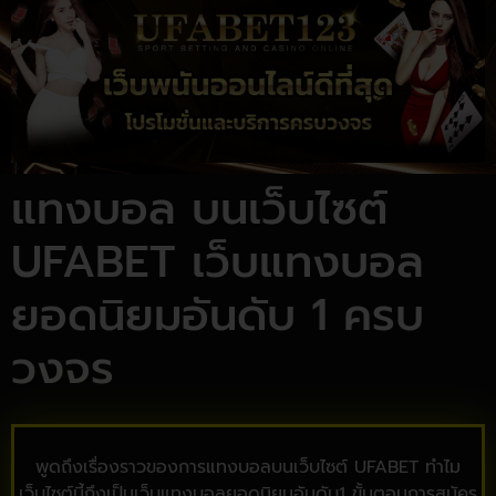
แทงบอล บนเว็บไซต์
UFABET เว็บแทงบอล
ยอดนิยมอันดับ 1 ครบ
วงจร
พูดถึงเรื่องราวของการแทงบอลบนเว็บไซต์ UFABET ทำไม
เว็บไซต์นี้ถึงเป็นเว็บแทงบอลยอดนิยมอันดับ1 ขั้นตอนการสมัคร