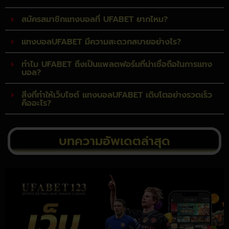
สมัครสมาชิกแทงบอลที่ UFABET ยากไหม?
แทงบอลUFABET มีความสะดวกสบายอย่างไร?
ทำไม UFABET ถึงเป็นแพลตฟอร์มที่น่าเชื่อถือในการแทง
บอล?
สิ่งที่ทำให้เว็บไซต์ แทงบอลUFABET เติบโตอย่างรวดเร็ว
คืออะไร?
บทความอัพเดตล่าสุด