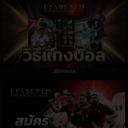
วิธีแทงบอล