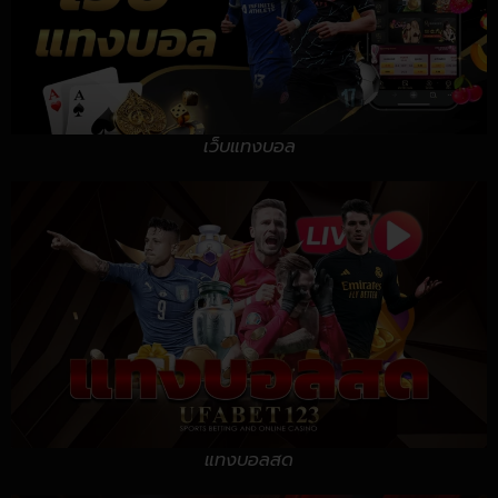
เว็บแทงบอล
แทงบอลสด