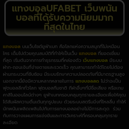
แทงบอลUFABET เว็บพนัน
บอลที่ได้รับความนิยมมาก
ที่สุดในไทย
แทงบอล
บนเว็บไซต์ยูฟ่าเบท คือโลกแห่งความสนุกที่ไม่เหมือน
ใคร เต็มไปด้วยคุณสมบัติที่ทำให้เป็นเว็บ
แทงบอล
ที่ยอดเยี่ยม
ที่สุด เริ่มต้นจากการทำธุรกรรมที่คล่องตัว
เว็บแทงบอล
มีระบบ
ฝาก-ถอนเงินที่ง่ายดายและรวดเร็ว คุณสามารถทำได้โดยไม่ต้อง
ผ่านกระบวนที่ซับซ้อน มีระบบรักษาความปลอดภัยที่มีมาตรฐานสูง
นอกจากนี้ยังมีความหลากหลายในการ
แทงบอลสด
ไม่ว่าจะเป็น
ฟุตบอลลีกทั่วโลก ฟุตบอลทีมชาติ กีฬาอื่นๆที่มีชื่อเสียง หรือเกม
คาสิโนออนไลน์ต่างๆ ยูฟ่าเบทครอบคลุมทุกรายละเอียดเพื่อให้คุณ
ได้สัมผัสความตื่นเต้นทุกรูปแบบ ด้วยระบบสตรีมมิ่งที่ไหลลื่น ทำให้
นักพนันเพลิดเพลินไปกับการแทงบอลอย่างไม่มีการสะดุด ร่วม
กับการวางแผนการแข่งขันและการวิเคราะห์ที่ครอบคลุมทุกราย
ละเอียด