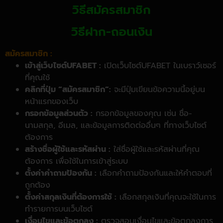
วิธีสมัครสมาชิก
วิธีฝาก-ถอนเงิน
สมัครสมาชิก :
เข้าสู่เว็บไซต์UFABET :
เปิดเว็บไซต์UFABET ในเบราว์เซอร์
ที่คุณใช้
คลิกที่ปุ่ม “สมัครสมาชิก”:
จะมีปุ่มเขียนข้อความนี้อยู่บน
หน้าแรกของเว็บ
กรอกข้อมูลส่วนตัว :
กรอกข้อมูลของคุณ เช่น ชื่อ-
นามสกุล, อีเมล, และข้อมูลการติดต่ออื่นๆ ที่ทางเว็บไซต์
ต้องการ
สร้างชื่อผู้ใช้และรหัสผ่าน :
ใส่ชื่อผู้ใช้และรหัสผ่านที่คุณ
ต้องการ เพื่อใช้ในการเข้าสู่ระบบ
ตั้งค่าคำถามป้องกัน :
เลือกคำถามป้องกันและให้คำตอบที่
ถูกต้อง
ตั้งค่าสกุลเงินที่ต้องการใช้ :
เลือกสกุลเงินที่คุณจะใช้ในการ
ทำรายการบนเว็บไซต์
เงื่อนไขและข้อตกลง :
ตรวจสอบเงื่อนไขและข้อตกลงการ