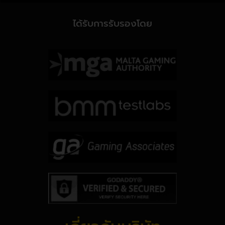
ได้รับการรับรองโดย