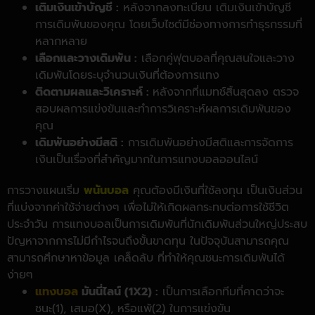
เติมเงินเข้าบัญชี :
หลังจากลงทะเบียน เติมเงินเข้าบัญชี
การเดิมพันของคุณ โดยเว็บไซต์มีช่องทางการทำธุรกรรมที่
หลากหลาย
เลือกและวางเดิมพัน :
เลือกคู่ฟุตบอลที่คุณสนใจและวาง
เดิมพันโดยระบุจำนวนเงินที่ต้องการแทง
ติดตามผลและวิเคราะห์ :
หลังจากที่แมทช์สิ้นสุดลง ตรวจ
สอบผลการแข่งขันและทำการวิเคราะห์ผลการเดิมพันของ
คุณ
เดิมพันอย่างมีสติ :
การเดิมพันอย่างมีสติและการจัดการ
เงินเป็นเรื่องที่สำคัญมากในการแทงบอลออนไลน์
การวางแผนเริ่ม
พนันบอล
คุณต้องมีเงินที่ใช้ลงทุน เป็นเงินส่วน
ที่แบ่งจากค่าใช้จ่ายต่างๆ เพื่อไม่ให้เกิดผลกระทบต่อการใช้ชีวิต
ประจำวัน การแทงบอลเป็นการเดิมพันที่นักเดิมพันส่วนใหญ่ประสบ
ปัญหาจากการไม่มีกำไรจนถึงขั้นขาดทุน ในปัจจุบันสามารถคุณ
สามารถศึกษาหาข้อมูล เคล็ดลับ ที่ทำให้คุณชนะการเดิมพันได้
ง่ายๆ
แทงบอล
มันนี่ไลน์ (1X2) :
เป็นการเลือกทีมที่คาดว่าจะ
ชนะ(1), เสมอ(X), หรือแพ้(2) ในการแข่งขัน