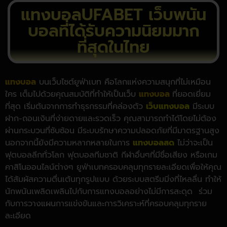
แทงบอลUFABET เว็บพนัน
บอลที่ได้รับความนิยมมาก
ที่สุดในไทย
แทงบอล
บนเว็บไซต์ยูฟ่าเบท คือโลกแห่งความสนุกที่ไม่เหมือน
ใคร เต็มไปด้วยคุณสมบัติที่ทำให้เป็นเว็บ
แทงบอล
ที่ยอดเยี่ยม
ที่สุด เริ่มต้นจากการทำธุรกรรมที่คล่องตัว
เว็บแทงบอล
มีระบบ
ฝาก-ถอนเงินที่ง่ายดายและรวดเร็ว คุณสามารถทำได้โดยไม่ต้อง
ผ่านกระบวนที่ซับซ้อน มีระบบรักษาความปลอดภัยที่มีมาตรฐานสูง
นอกจากนี้ยังมีความหลากหลายในการ
แทงบอลสด
ไม่ว่าจะเป็น
ฟุตบอลลีกทั่วโลก ฟุตบอลทีมชาติ กีฬาอื่นๆที่มีชื่อเสียง หรือเกม
คาสิโนออนไลน์ต่างๆ ยูฟ่าเบทครอบคลุมทุกรายละเอียดเพื่อให้คุณ
ได้สัมผัสความตื่นเต้นทุกรูปแบบ ด้วยระบบสตรีมมิ่งที่ไหลลื่น ทำให้
นักพนันเพลิดเพลินไปกับการแทงบอลอย่างไม่มีการสะดุด ร่วม
กับการวางแผนการแข่งขันและการวิเคราะห์ที่ครอบคลุมทุกราย
ละเอียด