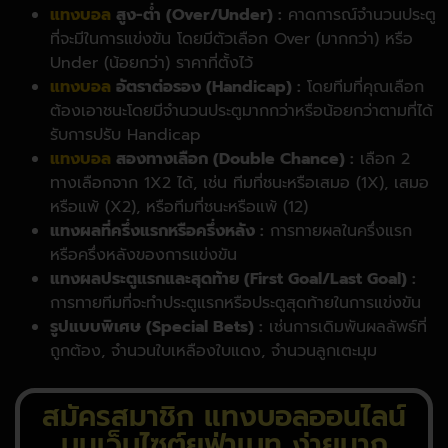
แทงบอล
สูง-ต่ำ (Over/Under) :
คาดการณ์จำนวนประตู
ที่จะมีในการแข่งขัน โดยมีตัวเลือก Over (มากกว่า) หรือ
Under (น้อยกว่า) ราคาที่ตั้งไว้
แทงบอล
อัตราต่อรอง (Handicap) :
โดยทีมที่คุณเลือก
ต้องเอาชนะโดยมีจำนวนประตูมากกว่าหรือน้อยกว่าตามที่ได้
รับการปรับ Handicap
แทงบอล
สองทางเลือก (Double Chance) :
เลือก 2
ทางเลือกจาก 1X2 ได้, เช่น ทีมที่ชนะหรือเสมอ (1X), เสมอ
หรือแพ้ (X2), หรือทีมที่ชนะหรือแพ้ (12)
แทงผลที่ครึ่งแรกหรือครึ่งหลัง :
การทายผลในครึ่งแรก
หรือครึ่งหลังของการแข่งขัน
แทงผลประตูแรกและสุดท้าย (First Goal/Last Goal) :
การทายทีมที่จะทำประตูแรกหรือประตูสุดท้ายในการแข่งขัน
รูปแบบพิเศษ (Special Bets) :
เช่นการเดิมพันผลลัพธ์ที่
ถูกต้อง, จำนวนใบเหลืองใบแดง, จำนวนลูกเตะมุม
สมัครสมาชิก แทงบอลออนไลน์
บนเว็บไซต์ยูฟ่าเบท ง่ายมาก