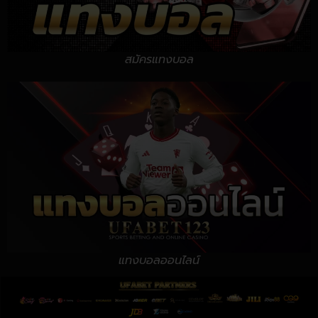
สมัครแทงบอล
แทงบอลออนไลน์