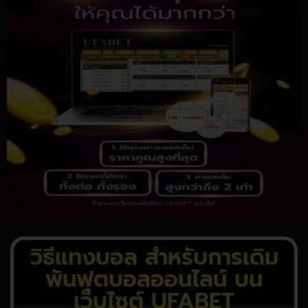
วิธีแทงบอล สำหรับการเดิม
พันฟุตบอลออนไลน์ บน
เว็บไซต์ UFABET