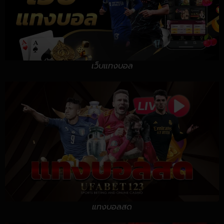
เว็บแทงบอล
แทงบอลสด