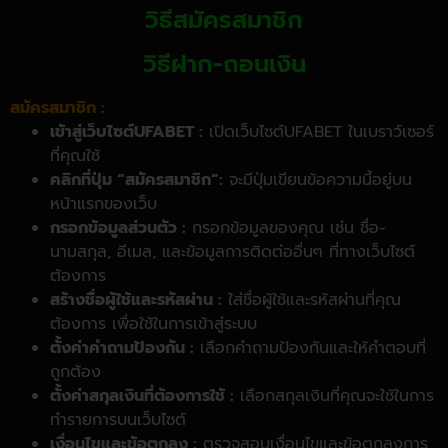
วิธีสมัครสมาชิก
วิธีฝาก-ถอนเงิน
สมัครสมาชิก :
เข้าสู่เว็บไซต์UFABET :
เปิดเว็บไซต์UFABET ในเบราว์เซอร์
ที่คุณใช้
คลิกที่ปุ่ม “สมัครสมาชิก”:
จะมีปุ่มเขียนข้อความนี้อยู่บน
หน้าแรกของเว็บ
กรอกข้อมูลส่วนตัว :
กรอกข้อมูลของคุณ เช่น ชื่อ-
นามสกุล, อีเมล, และข้อมูลการติดต่ออื่นๆ ที่ทางเว็บไซต์
ต้องการ
สร้างชื่อผู้ใช้และรหัสผ่าน :
ใส่ชื่อผู้ใช้และรหัสผ่านที่คุณ
ต้องการ เพื่อใช้ในการเข้าสู่ระบบ
ตั้งค่าคำถามป้องกัน :
เลือกคำถามป้องกันและให้คำตอบที่
ถูกต้อง
ตั้งค่าสกุลเงินที่ต้องการใช้ :
เลือกสกุลเงินที่คุณจะใช้ในการ
ทำรายการบนเว็บไซต์
เงื่อนไขและข้อตกลง :
ตรวจสอบเงื่อนไขและข้อตกลงการ