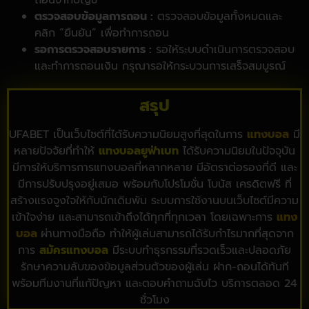
ตรวจสอบข้อมูลการถอน :
ตรวจสอบข้อมูลทั้งหมดและ
คลิก “ยืนยัน” เพื่อทำการถอน
รอการตรวจสอบรายการ :
รอให้ระบบดำเนินการตรวจสอบ
และทำการถอนเงิน กรุณารอให้กระบวนการเสร็จสมบูรณ์
สรุป
UFABET เป็นเว็บไซต์ที่ได้รับความนิยมสูงที่สุดในการ
แทงบอล
มี
หลายปัจจัยที่ทำให้
แทงบอลยูฟ่าเบท
ได้รับความนิยมในปัจจุบัน
มีการให้บริการการแทงบอลที่หลากหลาย มีอัตราต่อรองที่ดี และ
มีการปรับปรุงอยู่เสมอ พร้อมกับโปรโมชั่น โบนัส เครดิตฟรี ที่
สร้างแรงจูงใจให้กับนักเดิมพัน ระบบการใช้งานบนเว็บไซต์มีความ
เข้าใจง่าย และสามารถเข้าถึงได้ทุกที่ทุกเวลา โดยเฉพาะการ
แทง
บอล
ผ่านทางมือถือ ทำให้ผู้เล่นสามารถได้รับกำไรมากที่สุดจาก
การ
สมัครแทงบอล
มีระบบทำธุรกรรมที่รวดเร็วและปลอดภัย
รักษาความลับของข้อมูลส่วนตัวของผู้เล่น ฝาก-ถอนได้ทันที
พร้อมทีมงานที่แก้ปัญหา และตอบคำถามฉับไว บริการตลอด 24
ชั่วโมง