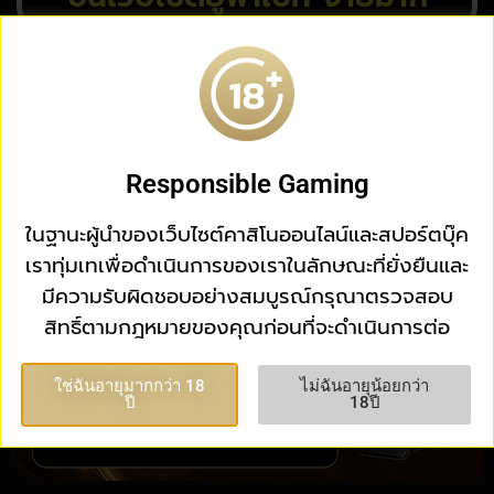
Responsible Gaming
ในฐานะผู้นำของเว็บไซต์คาสิโนออนไลน์และสปอร์ตบุ๊ค
เราทุ่มเทเพื่อดำเนินการของเราในลักษณะที่ยั่งยืนและ
มีความรับผิดชอบอย่างสมบูรณ์กรุณาตรวจสอบ
สิทธิ์ตามกฎหมายของคุณก่อนที่จะดำเนินการต่อ
ใช่ฉันอายุมากกว่า 18
ไม่ฉันอายุน้อยกว่า
ปี
18ปี