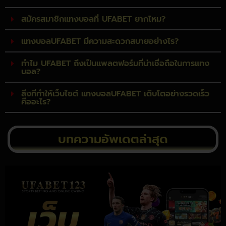
สมัครสมาชิกแทงบอลที่ UFABET ยากไหม?
แทงบอลUFABET มีความสะดวกสบายอย่างไร?
ทำไม UFABET ถึงเป็นแพลตฟอร์มที่น่าเชื่อถือในการแทง
บอล?
สิ่งที่ทำให้เว็บไซต์ แทงบอลUFABET เติบโตอย่างรวดเร็ว
คืออะไร?
บทความอัพเดตล่าสุด