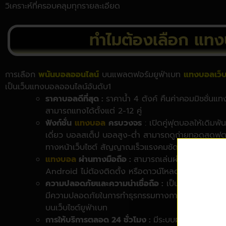
วิเคราะห์ที่ครอบคลุมทุกรายละเอียด
ทำไมต้องเลือก แท
การเลือก
พนันบอลออนไลน์
บนแพลตฟอร์มยูฟ่าเบท
แทงบอลเว็
เป็นเว็บแทงบอลออนไลน์อันดับ1
ราคาบอลดีที่สุด :
ราคาน้ำ 4 ตังค์ คืนค่าคอมมิชชั่น
สามารถแทงได้ตั้งแต่ 2-12 คู่
ฟังก์ชั่น
แทงบอล
ครบวงจร
:
เปิดคู่ฟุตบอลให้เดิมพั
เดี่ยว บอลสเต็ป บอลสูง-ต่ำ สามารถดูถ่ายทอดสดฟุตบอ
ทางหน้าเว็บไซต์ สัญญาณเร็วแรงคมชัดระดับ HD
แทงบอล
ผ่านทางมือถือ :
สามารถเล่นผ่านมือถือ หร
Android ไม่ต้องติดตั้ง หรือดาวน์โหลดแอปพลิเคชั่น เล
ความปลอดภัยและความน่าเชื่อถือ :
เป็นแพลตฟอร์มที่มี
มีความปลอดภัยในการทำธุรกรรมทางการเงิน และดูแลข้อมู
บนเว็บไซต์ยูฟ่าเบท
การให้บริการตลอด 24 ชั่วโมง :
มีระบบฝาก-ถอนเงินอัต