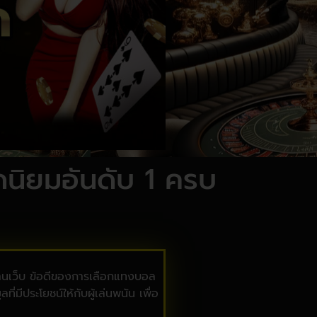
นิยมอันดับ 1 ครบ
่านเว็บ ข้อดีของการเลือกแทงบอล
มีประโยชน์ให้กับผู้เล่นพนัน เพื่อ