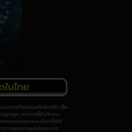
ุดในไทย
่มต้นจากการทำธุรกรรมที่คล่องตัว
เว็บ
าตรฐานสูง นอกจากนี้ยังมีความ
บทครอบคลุมทุกรายละเอียดเพื่อให้
กับการวางแผนการแข่งขันและการ