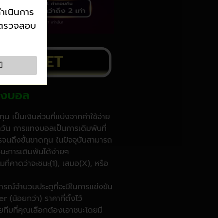
ดำเนินการ
ณาตรวจสอบ
ต์ UFABET
ี
ทงบอล
ุน เป็นเงินส่วนที่แบ่งจากค่าใช้จ่าย
จำวัน การแทงบอลเป็นการเดิมพันที่
จนถึงขั้นขาดทุน ในปัจจุบันสามารถ
ชนะการเดิมพันได้ง่ายๆ
มที่คาดว่าจะชนะ(1), เสมอ(X), หรือ
รณ์จำนวนประตูที่จะมีในการแข่งขัน
(น้อยกว่า) ราคาที่ตั้งไว้
ทีมที่คุณเลือกต้องเอาชนะโดยมี