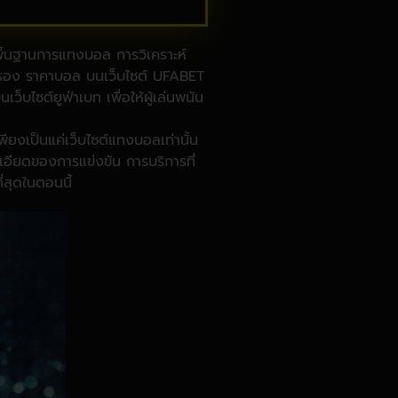
ื้นฐานการแทงบอล การวิเคราะห์
ต่อรอง ราคาบอล บนเว็บไซต์ UFABET
็บไซต์ยูฟ่าเบท เพื่อให้ผู้เล่นพนัน
ียงเป็นแค่เว็บไซต์แทงบอลเท่านั้น
เอียดของการแข่งขัน การบริการที่
่สุดในตอนนี้