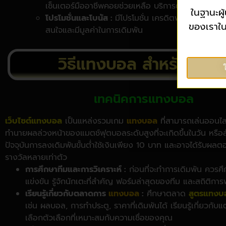
เซ็นเตอร์มืออาชีพคอยช่วยเหลือ บริการตลอด 24 ชั่ว
ในฐานะผู
โปรโมชั่นและโบนัส :
มีโปรโมชั่น เครดิตฟรี และโบนัสต่า
ของเราใน
สนใจและมีมูลค่าในการเดิมพัน
วิธีแทงบอล สำหรับการเ
เทคนิคการแทงบอล
เว็บไซต์แทงบอล
เป็นแหล่งรวมเกม
แทงบอล
ที่สามารถเล่นออนไล
ทำนายผลล่วงหน้าของแมตช์ฟุตบอลระดับสูงที่จะเกิดขึ้นในวัน หรือส
ปัจจุบันการลงเดิมพันขั้นต่ำใช้เงินเพียง 10 บาท และอาจได้รับผล
รางวัลหลายเท่าตัว
การศึกษาทีมและการวิเคราะห์ :
ก่อนที่จะทำการเดิมพัน ควรศึก
แข่งขัน รู้จักนักเตะที่สำคัญ ฟอร์มล่าสุดของทีม และสถิติกา
เรียนรู้เกี่ยวกับตลาดการ
แทงบอล
:
ศึกษาตลาด
สูตรแทงบ
เช่น ผลบอล, การทำประตู, ราคาที่เดิมพันได้ เรียนรู้เกี่ยวกับแ
เลือกตัวเลือกที่เหมาะสมกับความเชื่อของคุณ