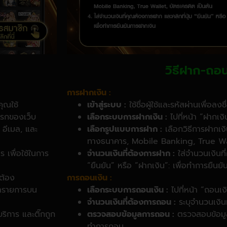
วิธีฝาก-ถอน
การฝากเงิน :
คุณใช้
เข้าสู่ระบบ :
ใช้ชื่อผู้ใช้และรหัสผ่านเพื่อลงชื
าแรกของเว็บ
เลือกระบบการฝากเงิน :
ไปที่หน้า “ฝากเงิ
 อีเมล, และ
เลือกรูปแบบการฝาก :
เลือกวิธีการฝากเงิ
ทางธนาคาร, Mobile Banking, True Wall
าร เพื่อใช้ในการ
จำนวนเงินที่ต้องการฝาก :
ใส่จำนวนเงินที
“ยืนยัน” หรือ “ฝากเงิน”: เพื่อทำการยืนย
ต้อง
การถอนเงิน :
ทำรายการบน
เลือกระบบการถอนเงิน :
ไปที่หน้า “ถอนเง
จำนวนเงินที่ต้องการถอน :
ระบุจำนวนเงิน
ิการ และติ๊กถูก
ตรวจสอบข้อมูลการถอน :
ตรวจสอบข้อมูลท
ทำการถอน