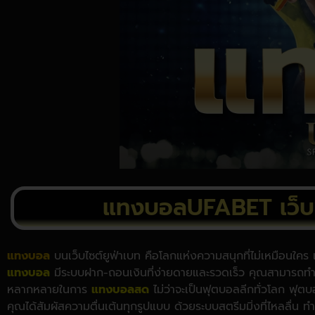
แทงบอลUFABET เว็บพน
แทงบอล
บนเว็บไซต์ยูฟ่าเบท คือโลกแห่งความสนุกที่ไม่เหมือนใคร เ
แทงบอล
มีระบบฝาก-ถอนเงินที่ง่ายดายและรวดเร็ว คุณสามารถทำได
หลากหลายในการ
แทงบอลสด
ไม่ว่าจะเป็นฟุตบอลลีกทั่วโลก ฟุตบอ
คุณได้สัมผัสความตื่นเต้นทุกรูปแบบ ด้วยระบบสตรีมมิ่งที่ไหลลื่