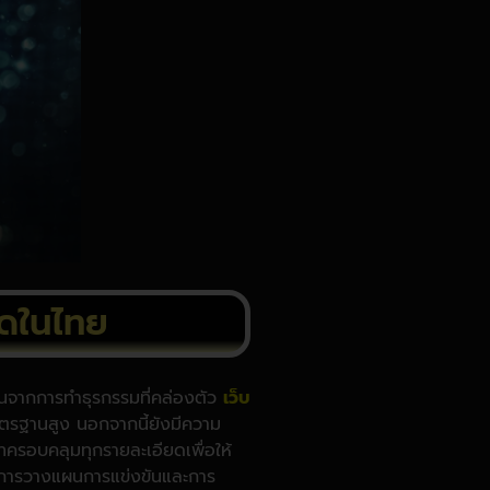
ุดในไทย
่มต้นจากการทำธุรกรรมที่คล่องตัว
เว็บ
าตรฐานสูง นอกจากนี้ยังมีความ
บทครอบคลุมทุกรายละเอียดเพื่อให้
กับการวางแผนการแข่งขันและการ