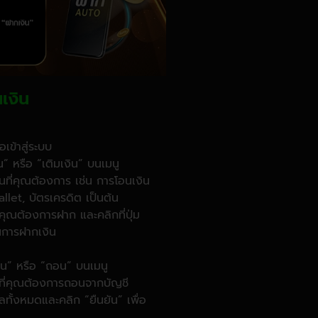
เงิน
่อเข้าสู่ระบบ
น” หรือ “เติมเงิน” บนเมนู
นที่คุณต้องการ เช่น การโอนเงิน
et, บัตรเครดิต เป็นต้น
่คุณต้องการฝาก และคลิกที่ปุ่ม
ันการฝากเงิน
ิน” หรือ “ถอน” บนเมนู
ที่คุณต้องการถอนจากบัญชี
ั้งหมดและคลิก “ยืนยัน” เพื่อ