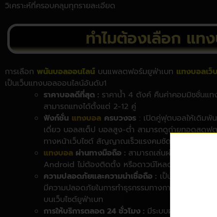
วิเคราะห์ที่ครอบคลุมทุกรายละเอียด
ทำไมต้องเลือก แท
การเลือก
พนันบอลออนไลน์
บนแพลตฟอร์มยูฟ่าเบท
แทงบอลเว็
เป็นเว็บแทงบอลออนไลน์อันดับ1
ราคาบอลดีที่สุด :
ราคาน้ำ 4 ตังค์ คืนค่าคอมมิชชั่น
สามารถแทงได้ตั้งแต่ 2-12 คู่
ฟังก์ชั่น
แทงบอล
ครบวงจร
:
เปิดคู่ฟุตบอลให้เดิมพั
เดี่ยว บอลสเต็ป บอลสูง-ต่ำ สามารถดูถ่ายทอดสดฟุตบอ
ทางหน้าเว็บไซต์ สัญญาณเร็วแรงคมชัดระดับ HD
แทงบอล
ผ่านทางมือถือ :
สามารถเล่นผ่านมือถือ หร
Android ไม่ต้องติดตั้ง หรือดาวน์โหลดแอปพลิเคชั่น เล
ความปลอดภัยและความน่าเชื่อถือ :
เป็นแพลตฟอร์มที่มี
มีความปลอดภัยในการทำธุรกรรมทางการเงิน และดูแลข้อมู
บนเว็บไซต์ยูฟ่าเบท
การให้บริการตลอด 24 ชั่วโมง :
มีระบบฝาก-ถอนเงินอัต