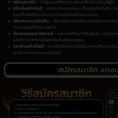
สมัครสมาชิก :
เข้าสู่ระบบหรือลงทะเบียนเพื่อสร้างบัญชีผู้ใช้
เติมเงินเข้าบัญชี :
หลังจากลงทะเบียน เติมเงินเข้าบัญชีการ
โดยเว็บไซต์มีช่องทางการทำธุรกรรมที่หลากหลาย
เลือกและวางเดิมพัน :
เลือกคู่ฟุตบอลที่คุณสนใจและวางเดิม
จำนวนเงินที่ต้องการแทง
ติดตามผลและวิเคราะห์ :
หลังจากที่แมทช์สิ้นสุดลง ตรวจส
และทำการวิเคราะห์ผลการเดิมพันของคุณ
เดิมพันอย่างมีสติ :
การเดิมพันอย่างมีสติและการจัดการเงินเป
มากในการแทงบอลออนไลน์
สมัครสมาชิก แทงบ