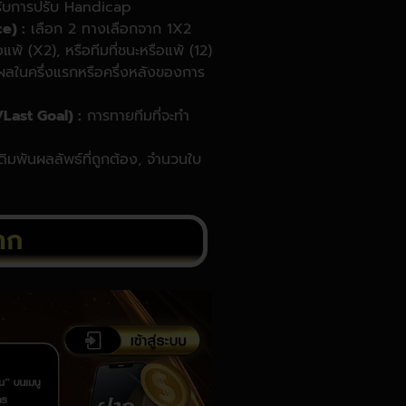
้รับการปรับ Handicap
e) :
เลือก 2 ทางเลือกจาก 1X2
อแพ้ (X2), หรือทีมที่ชนะหรือแพ้ (12)
ลในครึ่งแรกหรือครึ่งหลังของการ
Last Goal) :
การทายทีมที่จะทำ
ดิมพันผลลัพธ์ที่ถูกต้อง, จำนวนใบ
าก