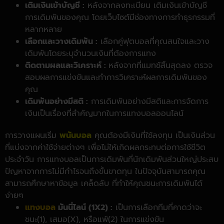
เติมเงินเข้าบัญชี :
หลังจากลงทะเบียน เติมเงินเข้าบัญชี
การเดิมพันของคุณ โดยเว็บไซต์มีช่องทางการทำธุรกรรมที่
หลากหลาย
เลือกและวางเดิมพัน :
เลือกคู่ฟุตบอลที่คุณสนใจและวาง
เดิมพันโดยระบุจำนวนเงินที่ต้องการแทง
ติดตามผลและวิเคราะห์ :
หลังจากที่แมทช์สิ้นสุดลง ตรวจ
สอบผลการแข่งขันและทำการวิเคราะห์ผลการเดิมพันของ
คุณ
เดิมพันอย่างมีสติ :
การเดิมพันอย่างมีสติและการจัดการ
เงินเป็นเรื่องที่สำคัญมากในการแทงบอลออนไลน์
การวางแผนเริ่ม
พนันบอล
คุณต้องมีเงินที่ใช้ลงทุน เป็นเงินส่วน
ที่แบ่งจากค่าใช้จ่ายต่างๆ เพื่อไม่ให้เกิดผลกระทบต่อการใช้ชีวิต
ประจำวัน การแทงบอลเป็นการเดิมพันที่นักเดิมพันส่วนใหญ่ประสบ
ปัญหาจากการไม่มีกำไรจนถึงขั้นขาดทุน ในปัจจุบันสามารถคุณ
สามารถศึกษาหาข้อมูล เคล็ดลับ ที่ทำให้คุณชนะการเดิมพันได้
ง่ายๆ
แทงบอล
มันนี่ไลน์ (1X2) :
เป็นการเลือกทีมที่คาดว่าจะ
ชนะ(1), เสมอ(X), หรือแพ้(2) ในการแข่งขัน