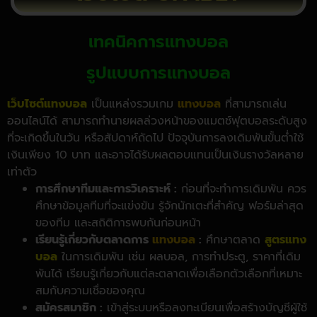
เทคนิคการแทงบอล
รูปแบบการแทงบอล
เว็บไซต์แทงบอล
เป็นแหล่งรวมเกม
แทงบอล
ที่สามารถเล่น
ออนไลน์ได้ สามารถทำนายผลล่วงหน้าของแมตช์ฟุตบอลระดับสูง
ที่จะเกิดขึ้นในวัน หรือสัปดาห์ถัดไป ปัจจุบันการลงเดิมพันขั้นต่ำใช้
เงินเพียง 10 บาท และอาจได้รับผลตอบแทนเป็นเงินรางวัลหลาย
เท่าตัว
การศึกษาทีมและการวิเคราะห์ :
ก่อนที่จะทำการเดิมพัน ควร
ศึกษาข้อมูลทีมที่จะแข่งขัน รู้จักนักเตะที่สำคัญ ฟอร์มล่าสุด
ของทีม และสถิติการพบกันก่อนหน้า
เรียนรู้เกี่ยวกับตลาดการ
แทงบอล
:
ศึกษาตลาด
สูตรแทง
บอล
ในการเดิมพัน เช่น ผลบอล, การทำประตู, ราคาที่เดิม
พันได้ เรียนรู้เกี่ยวกับแต่ละตลาดเพื่อเลือกตัวเลือกที่เหมาะ
สมกับความเชื่อของคุณ
สมัครสมาชิก :
เข้าสู่ระบบหรือลงทะเบียนเพื่อสร้างบัญชีผู้ใช้