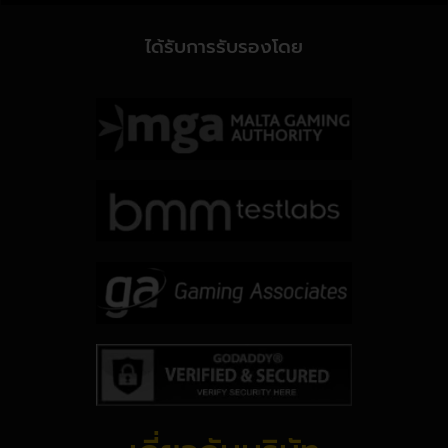
ได้รับการรับรองโดย