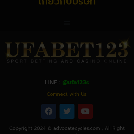
เกี่ยวกับบริษัท
LINE :
@ufa123s
Comnect with Us:
Copyright 2024 © advocatecycles.com , All Right