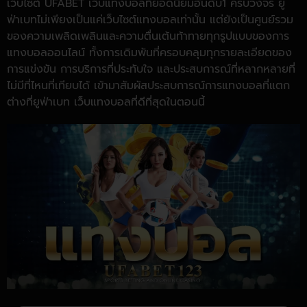
เ
ว็บไซต์ UFA
BET เว็บแทงบอลที่ยอดนิยมอันดับ1 ครบวงจร ยู
ฟ่าเบทไม่เพียงเป็นแค่เว็บไซต์แทงบอลเท่านั้น แต่ยังเป็นศูนย์รวม
ของความเพลิดเพลินและความตื่นเต้นท้าทายทุกรูปแบบของการ
แทงบอลออนไลน์
ทั้งการเดิมพันที่ครอบคลุมทุกรายละเอียดของ
การแข่งขัน การบริการที่ประทับใจ และประสบการณ์ที่หลากหลายที่
ไม่มีที่ไหนที่เทียบได้ เข้ามาสัมผัสประสบการณ์การแทงบอลที่แตก
ต่างที่ยูฟ่าเบท เว็บแทงบอลที่ดีที่สุดในตอนนี้