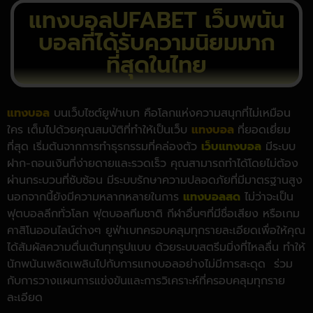
แทงบอลUFABET เว็บพนัน
บอลที่ได้รับความนิยมมาก
ที่สุดในไทย
แทงบอล
บนเว็บไซต์ยูฟ่าเบท คือโลกแห่งความสนุกที่ไม่เหมือน
ใคร เต็มไปด้วยคุณสมบัติที่ทำให้เป็นเว็บ
แทงบอล
ที่ยอดเยี่ยม
ที่สุด เริ่มต้นจากการทำธุรกรรมที่คล่องตัว
เว็บแทงบอล
มีระบบ
ฝาก-ถอนเงินที่ง่ายดายและรวดเร็ว คุณสามารถทำได้โดยไม่ต้อง
ผ่านกระบวนที่ซับซ้อน มีระบบรักษาความปลอดภัยที่มีมาตรฐานสูง
นอกจากนี้ยังมีความหลากหลายในการ
แทงบอลสด
ไม่ว่าจะเป็น
ฟุตบอลลีกทั่วโลก ฟุตบอลทีมชาติ กีฬาอื่นๆที่มีชื่อเสียง หรือเกม
คาสิโนออนไลน์ต่างๆ ยูฟ่าเบทครอบคลุมทุกรายละเอียดเพื่อให้คุณ
ได้สัมผัสความตื่นเต้นทุกรูปแบบ ด้วยระบบสตรีมมิ่งที่ไหลลื่น ทำให้
นักพนันเพลิดเพลินไปกับการแทงบอลอย่างไม่มีการสะดุด ร่วม
กับการวางแผนการแข่งขันและการวิเคราะห์ที่ครอบคลุมทุกราย
ละเอียด