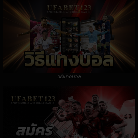
วิธีแทงบอล