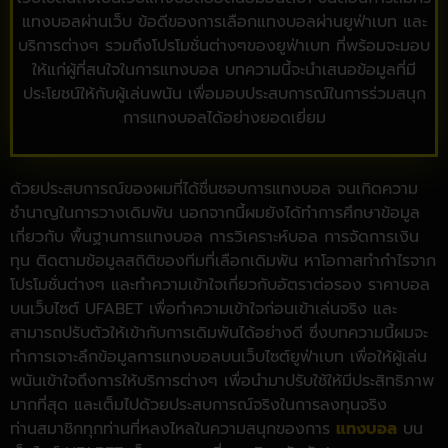
แทงบอลผ่านเว็บ ข้อดีของการเลือกแทงบอลผ่านยูฟ่าเบท และ
บริการต่างๆ รวมถึงโปรโมชั่นต่างๆของยูฟ่าเบท ที่พร้อมจะมอบ
ให้แก่ผู้ที่สนใจในการแทงบอล บทความนี้จะนำเสนอข้อมูลที่มี
ประโยชน์ให้กับผู้เล่นพนัน เพื่อมอบประสบการณ์ในการร่วมสนุก
การแทงบอลได้อย่างยอดเยี่ยม
ด้วยประสบการณ์ของผมที่ได้ชื่นชอบการแทงบอล จนเกิดความ
ชำนาญในการวางเดิมพัน นอกจากนี้ผมยังได้ทำการศึกษาข้อมูล
เกี่ยวกับ พื้นฐานการแทงบอล การวิเคราะห์บอล การจัดการเงิน
ทุน ติดตามข้อมูลสถิติของทีมที่เลือกเดิมพัน หาโอกาสทำกำไรจาก
โปรโมชั่นต่างๆ และทำความเข้าใจเกี่ยวกับอัตราต่อรอง ราคาบอล
บนเว็บไซต์ UFABET เพื่อทำความเข้าใจก่อนเข้าเล่นจริง และ
สามารถปรับตัวให้เข้ากับการเดิมพันได้อย่างดี ซึ่งบทความนี้ผมจะ
ทำการเจาะลึกข้อมูลการแทงบอลบนเว็บไซต์ยูฟ่าเบท เพื่อให้ผู้เล่น
พนันเข้าใจถึงการให้บริการต่างๆ เพื่อนำมาปรับใช้ให้มีประสิทธิภาพ
มากที่สุด และเต็มไปด้วยประสบการณ์จริงในการลงทุนจริง
ท่านสมาชิกทุกท่านที่หลงไหลในความสนุกของการ
แทงบอล
บน