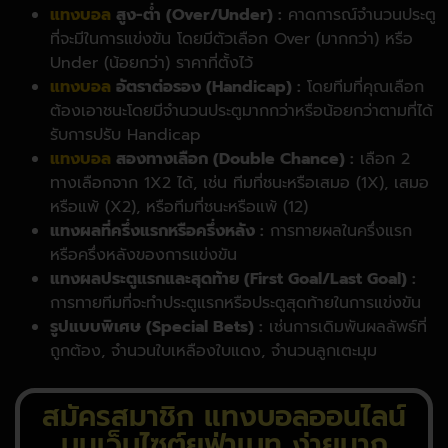
แทงบอล
สูง-ต่ำ (Over/Under) :
คาดการณ์จำนวนประตู
ที่จะมีในการแข่งขัน โดยมีตัวเลือก Over (มากกว่า) หรือ
Under (น้อยกว่า) ราคาที่ตั้งไว้
แทงบอล
อัตราต่อรอง (Handicap) :
โดยทีมที่คุณเลือก
ต้องเอาชนะโดยมีจำนวนประตูมากกว่าหรือน้อยกว่าตามที่ได้
รับการปรับ Handicap
แทงบอล
สองทางเลือก (Double Chance) :
เลือก 2
ทางเลือกจาก 1X2 ได้, เช่น ทีมที่ชนะหรือเสมอ (1X), เสมอ
หรือแพ้ (X2), หรือทีมที่ชนะหรือแพ้ (12)
แทงผลที่ครึ่งแรกหรือครึ่งหลัง :
การทายผลในครึ่งแรก
หรือครึ่งหลังของการแข่งขัน
แทงผลประตูแรกและสุดท้าย (First Goal/Last Goal) :
การทายทีมที่จะทำประตูแรกหรือประตูสุดท้ายในการแข่งขัน
รูปแบบพิเศษ (Special Bets) :
เช่นการเดิมพันผลลัพธ์ที่
ถูกต้อง, จำนวนใบเหลืองใบแดง, จำนวนลูกเตะมุม
สมัครสมาชิก แทงบอลออนไลน์
บนเว็บไซต์ยูฟ่าเบท ง่ายมาก