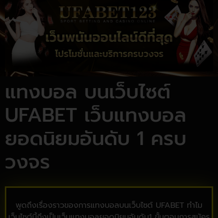
แทงบอล บนเว็บไซต์
UFABET เว็บแทงบอล
ยอดนิยมอันดับ 1 ครบ
วงจร
พูดถึงเรื่องราวของการแทงบอลบนเว็บไซต์ UFABET ทำไม
เว็บไซต์นี้ถึงเป็นเว็บแทงบอลยอดนิยมอันดับ1 ขั้นตอนการสมัคร