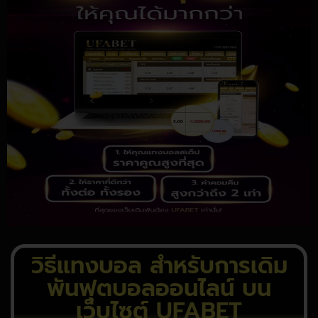
วิธีแทงบอล สำหรับการเดิม
พันฟุตบอลออนไลน์ บน
เว็บไซต์ UFABET