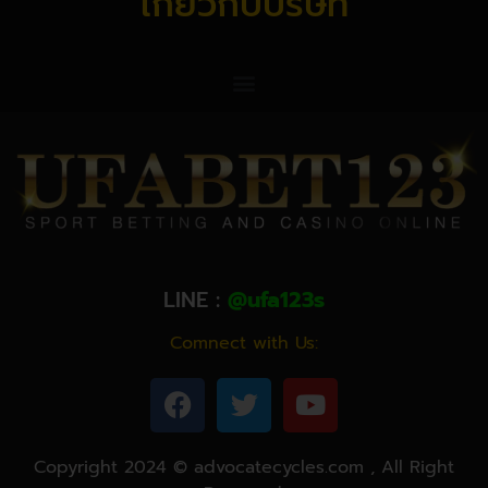
เกี่ยวกับบริษัท
LINE :
@ufa123s
Comnect with Us:
Copyright 2024 © advocatecycles.com , All Right