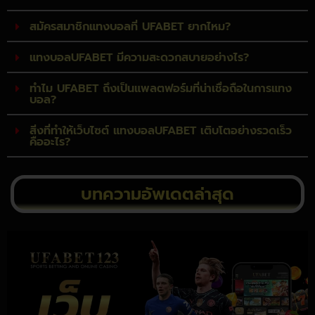
สมัครสมาชิกแทงบอลที่ UFABET ยากไหม?
แทงบอลUFABET มีความสะดวกสบายอย่างไร?
ทำไม UFABET ถึงเป็นแพลตฟอร์มที่น่าเชื่อถือในการแทง
บอล?
สิ่งที่ทำให้เว็บไซต์ แทงบอลUFABET เติบโตอย่างรวดเร็ว
คืออะไร?
บทความอัพเดตล่าสุด