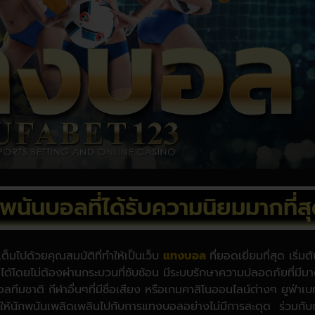
ันบอลที่ได้รับความนิยมมากที่ส
ต็มไปด้วยคุณสมบัติที่ทำให้เป็นเว็บ
แทงบอล
ที่ยอดเยี่ยมที่สุด เริ
้โดยไม่ต้องผ่านกระบวนที่ซับซ้อน มีระบบรักษาความปลอดภัยที่มีม
ลทีมชาติ กีฬาอื่นๆที่มีชื่อเสียง หรือเกมคาสิโนออนไลน์ต่างๆ ยูฟ่าเ
น ทำให้นักพนันเพลิดเพลินไปกับการแทงบอลอย่างไม่มีการสะดุด ร่วม