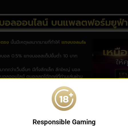
งบอลออนไลน์ บนแพลตฟอร์มยูฟ่
บตรง
นั้นมีเหตุผลมากมายที่ทำให้
แทงบอลufa
แทงบอล 0.5% แทงบอลสเต็ปขั้นต่ำ 10 บาท
นมากกว่าเว็บอื่นๆ มีทั้งลีกเล็ก ลีกใหญ่ บอล
ลออนไลน์ ดูบอลสดได้ทุกคู่ที่ท่านเล่นผ่าน
ืออุปกรณ์พกพา ผ่านทางระบบ iOS และ
่นได้เลยทุกที่ทุกเวลา
ชื่อเสียงและได้รับการยอมรับจากผู้เล่นทั่วโลก
ลส่วนตัวของผู้เล่น เป็นสิ่งที่สำคัญที่สุด
Responsible Gaming
โนมัติ เร็วทันใจ ฝาก-ถอนไม่มีขั้นต่อ มี คอล