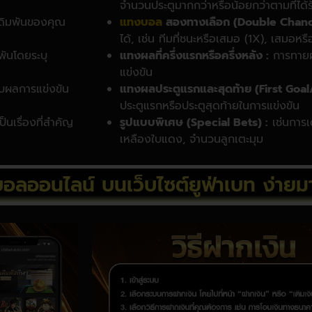
จำนวนประตูมากกว่าหรือน้อยกว่าตามที่ได
เดิมพันของคุณ
แทงบอล
สองทางเลือก (Double Chanc
ได้, เช่น ทีมที่ชนะหรือเสมอ (1X), เสมอหรื
พันโดยระบุ
แทงผลที่ครึ่งแรกหรือครึ่งหลัง :
การทายผ
แข่งขัน
อบผลการแข่งขัน
แทงผลประตูแรกและสุดท้าย (First Goal/
ประตูแรกหรือประตูสุดท้ายในการแข่งขัน
็นเรื่องที่สำคัญ
รูปแบบพิเศษ (Special Bets) :
เช่นการเ
เหลืองใบแดง, จำนวนลูกเตะมุม
อลออนไลน์ บนเว็บไซต์ยูฟ่าเบท ง่ายม