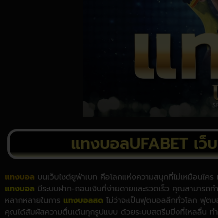
แทงบอลUFABET เว็บพน
แทงบอล
บนเว็บไซต์ยูฟ่าเบท คือโลกแห่งความสนุกที่ไม่เหมือนใคร เ
แทงบอล
มีระบบฝาก-ถอนเงินที่ง่ายดายและรวดเร็ว คุณสามารถทำได
หลากหลายในการ
แทงบอลสด
ไม่ว่าจะเป็นฟุตบอลลีกทั่วโลก ฟุตบอ
คุณได้สัมผัสความตื่นเต้นทุกรูปแบบ ด้วยระบบสตรีมมิ่งที่ไหลลื่