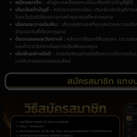
สมัครสมาชิก :
เข้าสู่ระบบหรือลงทะเบียนเพื่อสร้างบัญชีผู้ใช้
เติมเงินเข้าบัญชี :
หลังจากลงทะเบียน เติมเงินเข้าบัญชีการ
โดยเว็บไซต์มีช่องทางการทำธุรกรรมที่หลากหลาย
เลือกและวางเดิมพัน :
เลือกคู่ฟุตบอลที่คุณสนใจและวางเดิม
จำนวนเงินที่ต้องการแทง
ติดตามผลและวิเคราะห์ :
หลังจากที่แมทช์สิ้นสุดลง ตรวจส
และทำการวิเคราะห์ผลการเดิมพันของคุณ
เดิมพันอย่างมีสติ :
การเดิมพันอย่างมีสติและการจัดการเงินเป
มากในการแทงบอลออนไลน์
สมัครสมาชิก แทงบ