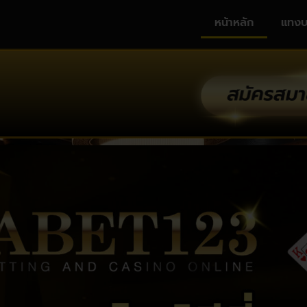
หน้าหลัก
แทงบ