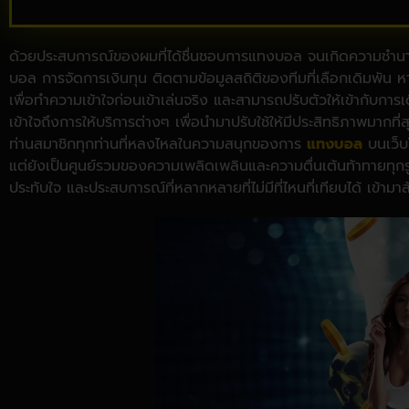
ด้วยประสบการณ์ของผมที่ได้ชื่นชอบการแทงบอล จนเกิดความชำนาญ
บอล การจัดการเงินทุน ติดตามข้อมูลสถิติของทีมที่เลือกเดิมพัน
เพื่อทำความเข้าใจก่อนเข้าเล่นจริง และสามารถปรับตัวให้เข้ากับการเ
เข้าใจถึงการให้บริการต่างๆ เพื่อนำมาปรับใช้ให้มีประสิทธิภาพมาก
ท่านสมาชิกทุกท่านที่หลงไหลในความสนุกของการ
แทงบอล
บนเ
ว็
แต่ยังเป็นศูนย์รวมของความเพลิดเพลินและความตื่นเต้นท้าทายทุ
ประทับใจ และประสบการณ์ที่หลากหลายที่ไม่มีที่ไหนที่เทียบได้ เข้า