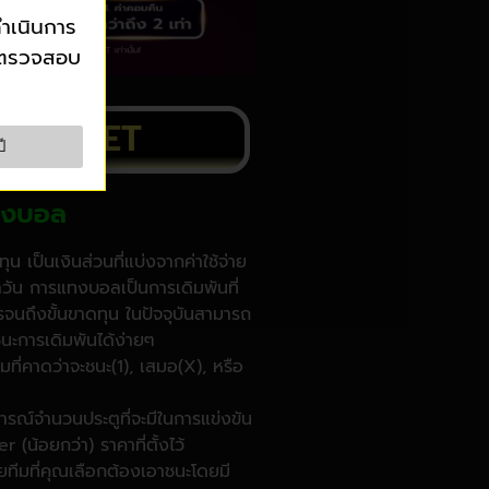
ดำเนินการ
ณาตรวจสอบ
ต์ UFABET
ี
ทงบอล
ุน เป็นเงินส่วนที่แบ่งจากค่าใช้จ่าย
จำวัน การแทงบอลเป็นการเดิมพันที่
จนถึงขั้นขาดทุน ในปัจจุบันสามารถ
ชนะการเดิมพันได้ง่ายๆ
มที่คาดว่าจะชนะ(1), เสมอ(X), หรือ
รณ์จำนวนประตูที่จะมีในการแข่งขัน
(น้อยกว่า) ราคาที่ตั้งไว้
ทีมที่คุณเลือกต้องเอาชนะโดยมี