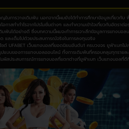
ในการวางเดิมพัน นอกจากนี้ผมยังได้ทำการศึกษาข้อมูลเกี่ยวกับ พ
 หาโอกาสทำกำไรจากโปรโมชั่นต่างๆ และทำความเข้าใจเกี่ยวกับอัตรา
ดิมพันได้อย่างดี ซึ่งบทความนี้ผมจะทำการเจาะลึกข้อมูลการแทงบอลบนเว
ที่สุด และเต็มไปด้วยประสบการณ์จริงในการลงทุนจริง
บไซต์ UFA
BET เว็บแทงบอลที่ยอดนิยมอันดับ1 ครบวงจร ยูฟ่าเบทไม่เพ
กรูปแบบของการ
แทงบอลออนไลน์
ทั้งการเดิมพันที่ครอบคลุมทุกรายละ
มาสัมผัสประสบการณ์การแทงบอลที่แตกต่างที่ยูฟ่าเบท เว็บแทงบอลที่ดีที