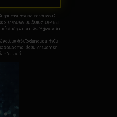
ื้นฐานการแทงบอล การวิเคราะห์
ต่อรอง ราคาบอล บนเว็บไซต์ UFABET
็บไซต์ยูฟ่าเบท เพื่อให้ผู้เล่นพนัน
ียงเป็นแค่เว็บไซต์แทงบอลเท่านั้น
เอียดของการแข่งขัน การบริการที่
่สุดในตอนนี้