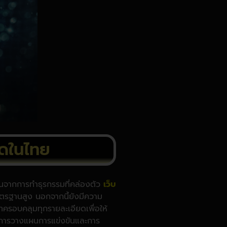
ุดในไทย
่มต้นจากการทำธุรกรรมที่คล่องตัว
เว็บ
าตรฐานสูง นอกจากนี้ยังมีความ
บทครอบคลุมทุกรายละเอียดเพื่อให้
กับการวางแผนการแข่งขันและการ