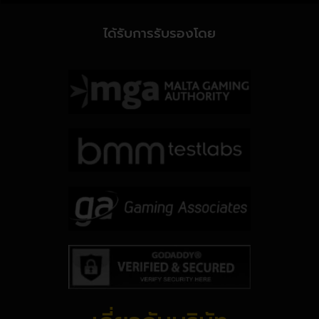
ได้รับการรับรองโดย