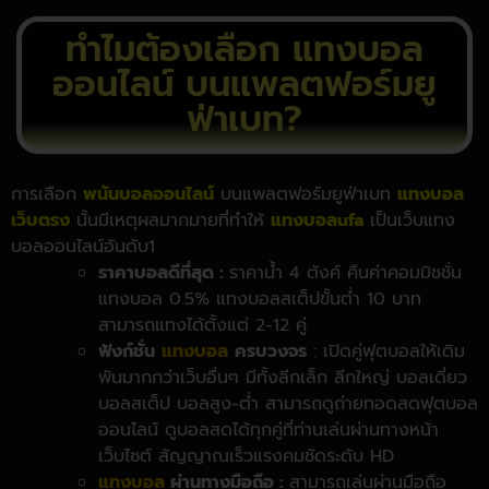
ทำไมต้องเลือก แทงบอล
ออนไลน์ บนแพลตฟอร์มยู
ฟ่าเบท?
การเลือก
พนันบอลออนไลน์
บนแพลตฟอร์มยูฟ่าเบท
แทงบอล
เว็บตรง
นั้นมีเหตุผลมากมายที่ทำให้
แทงบอลufa
เป็นเว็บแทง
บอลออนไลน์อันดับ1
ราคาบอลดีที่สุด :
ราคาน้ำ 4 ตังค์ คืนค่าคอมมิชชั่น
แทงบอล 0.5% แทงบอลสเต็ปขั้นต่ำ 10 บาท
สามารถแทงได้ตั้งแต่ 2-12 คู่
ฟังก์ชั่น
แทงบอล
ครบวงจร
:
เปิดคู่ฟุตบอลให้เดิม
พันมากกว่าเว็บอื่นๆ มีทั้งลีกเล็ก ลีกใหญ่ บอลเดี่ยว
บอลสเต็ป บอลสูง-ต่ำ สามารถดูถ่ายทอดสดฟุตบอล
ออนไลน์ ดูบอลสดได้ทุกคู่ที่ท่านเล่นผ่านทางหน้า
เว็บไซต์ สัญญาณเร็วแรงคมชัดระดับ HD
แทงบอล
ผ่านทางมือถือ :
สามารถเล่นผ่านมือถือ