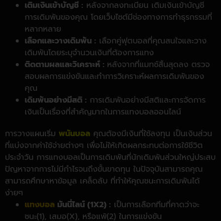
เติมเงินเข้าบัญชี :
หลังจากลงทะเบียน เติมเงินเข้าบัญชี
การเดิมพันของคุณ โดยเว็บไซต์มีช่องทางการทำธุรกรรมที่
หลากหลาย
เลือกและวางเดิมพัน :
เลือกคู่ฟุตบอลที่คุณสนใจและวาง
เดิมพันโดยระบุจำนวนเงินที่ต้องการแทง
ติดตามผลและวิเคราะห์ :
หลังจากที่แมทช์สิ้นสุดลง ตรวจ
สอบผลการแข่งขันและทำการวิเคราะห์ผลการเดิมพันของ
คุณ
เดิมพันอย่างมีสติ :
การเดิมพันอย่างมีสติและการจัดการ
เงินเป็นเรื่องที่สำคัญมากในการแทงบอลออนไลน์
การวางแผนเริ่ม
พนันบอล
คุณต้องมีเงินที่ใช้ลงทุน เป็นเงินส่วน
ที่แบ่งจากค่าใช้จ่ายต่างๆ เพื่อไม่ให้เกิดผลกระทบต่อการใช้ชีวิต
ประจำวัน การแทงบอลเป็นการเดิมพันที่นักเดิมพันส่วนใหญ่ประสบ
ปัญหาจากการไม่มีกำไรจนถึงขั้นขาดทุน ในปัจจุบันสามารถคุณ
สามารถศึกษาหาข้อมูล เคล็ดลับ ที่ทำให้คุณชนะการเดิมพันได้
ง่ายๆ
แทงบอล
มันนี่ไลน์ (1X2) :
เป็นการเลือกทีมที่คาดว่าจะ
ชนะ(1), เสมอ(X), หรือแพ้(2) ในการแข่งขัน