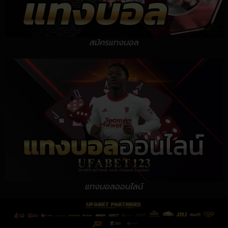
สมัครแทงบอล
แทงบอลออนไลน์