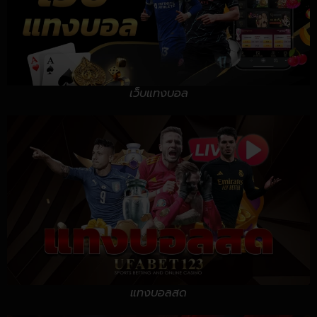
เว็บแทงบอล
แทงบอลสด