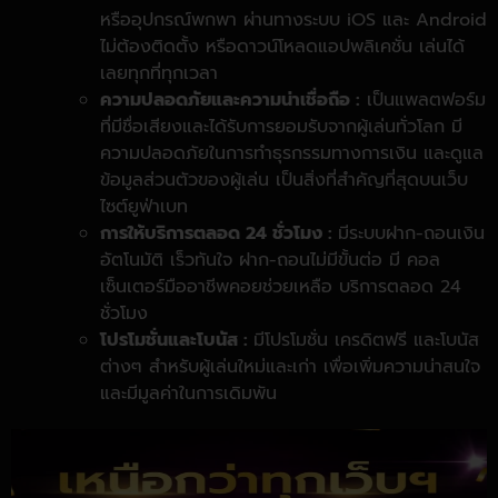
หรืออุปกรณ์พกพา ผ่านทางระบบ iOS และ Android
ไม่ต้องติดตั้ง หรือดาวน์โหลดแอปพลิเคชั่น เล่นได้
เลยทุกที่ทุกเวลา
ความปลอดภัยและความน่าเชื่อถือ :
เป็นแพลตฟอร์ม
ที่มีชื่อเสียงและได้รับการยอมรับจากผู้เล่นทั่วโลก มี
ความปลอดภัยในการทำธุรกรรมทางการเงิน และดูแล
ข้อมูลส่วนตัวของผู้เล่น เป็นสิ่งที่สำคัญที่สุดบนเว็บ
ไซต์ยูฟ่าเบท
การให้บริการตลอด 24 ชั่วโมง :
มีระบบฝาก-ถอนเงิน
อัตโนมัติ เร็วทันใจ ฝาก-ถอนไม่มีขั้นต่อ มี คอล
เซ็นเตอร์มืออาชีพคอยช่วยเหลือ บริการตลอด 24
ชั่วโมง
โปรโมชั่นและโบนัส :
มีโปรโมชั่น เครดิตฟรี และโบนัส
ต่างๆ สำหรับผู้เล่นใหม่และเก่า เพื่อเพิ่มความน่าสนใจ
และมีมูลค่าในการเดิมพัน