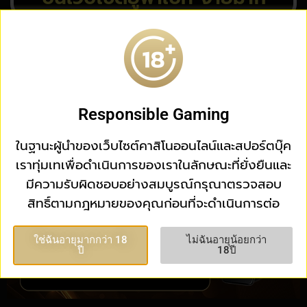
Responsible Gaming
ในฐานะผู้นำของเว็บไซต์คาสิโนออนไลน์และสปอร์ตบุ๊ค
เราทุ่มเทเพื่อดำเนินการของเราในลักษณะที่ยั่งยืนและ
มีความรับผิดชอบอย่างสมบูรณ์กรุณาตรวจสอบ
สิทธิ์ตามกฎหมายของคุณก่อนที่จะดำเนินการต่อ
ใช่ฉันอายุมากกว่า 18
ไม่ฉันอายุน้อยกว่า
ปี
18ปี