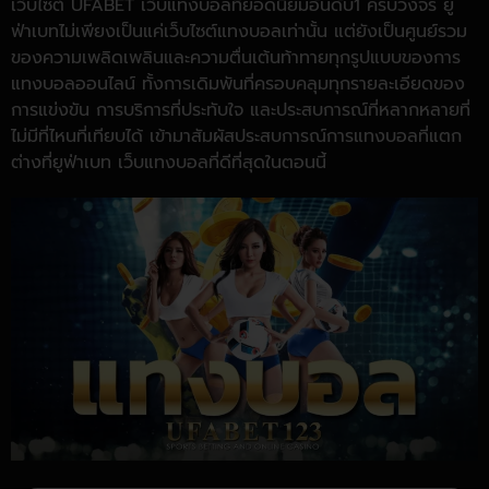
เ
ว็บไซต์ UFA
BET เว็บแทงบอลที่ยอดนิยมอันดับ1 ครบวงจร ยู
ฟ่าเบทไม่เพียงเป็นแค่เว็บไซต์แทงบอลเท่านั้น แต่ยังเป็นศูนย์รวม
ของความเพลิดเพลินและความตื่นเต้นท้าทายทุกรูปแบบของการ
แทงบอลออนไลน์
ทั้งการเดิมพันที่ครอบคลุมทุกรายละเอียดของ
การแข่งขัน การบริการที่ประทับใจ และประสบการณ์ที่หลากหลายที่
ไม่มีที่ไหนที่เทียบได้ เข้ามาสัมผัสประสบการณ์การแทงบอลที่แตก
ต่างที่ยูฟ่าเบท เว็บแทงบอลที่ดีที่สุดในตอนนี้