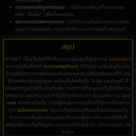
ตรวจสอบข้อมูลการถอน :
ตรวจสอบข้อมูลทั้งหมดและ
คลิก “ยืนยัน” เพื่อทำการถอน
รอการตรวจสอบรายการ :
รอให้ระบบดำเนินการตรวจสอบ
และทำการถอนเงิน กรุณารอให้กระบวนการเสร็จสมบูรณ์
สรุป
UFABET เป็นเว็บไซต์ที่ได้รับความนิยมสูงที่สุดในการ
แทงบอล
มี
หลายปัจจัยที่ทำให้
แทงบอลยูฟ่าเบท
ได้รับความนิยมในปัจจุบัน
มีการให้บริการการแทงบอลที่หลากหลาย มีอัตราต่อรองที่ดี และ
มีการปรับปรุงอยู่เสมอ พร้อมกับโปรโมชั่น โบนัส เครดิตฟรี ที่
สร้างแรงจูงใจให้กับนักเดิมพัน ระบบการใช้งานบนเว็บไซต์มีความ
เข้าใจง่าย และสามารถเข้าถึงได้ทุกที่ทุกเวลา โดยเฉพาะการ
แทง
บอล
ผ่านทางมือถือ ทำให้ผู้เล่นสามารถได้รับกำไรมากที่สุดจาก
การ
สมัครแทงบอล
มีระบบทำธุรกรรมที่รวดเร็วและปลอดภัย
รักษาความลับของข้อมูลส่วนตัวของผู้เล่น ฝาก-ถอนได้ทันที
พร้อมทีมงานที่แก้ปัญหา และตอบคำถามฉับไว บริการตลอด 24
ชั่วโมง