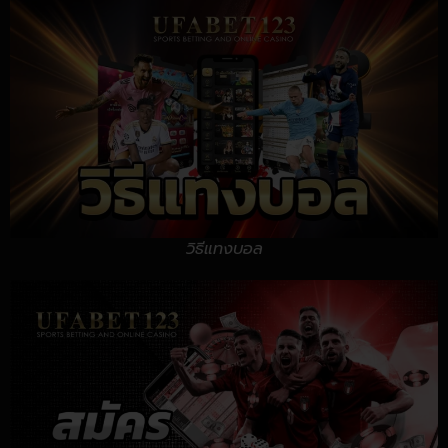
วิธีแทงบอล