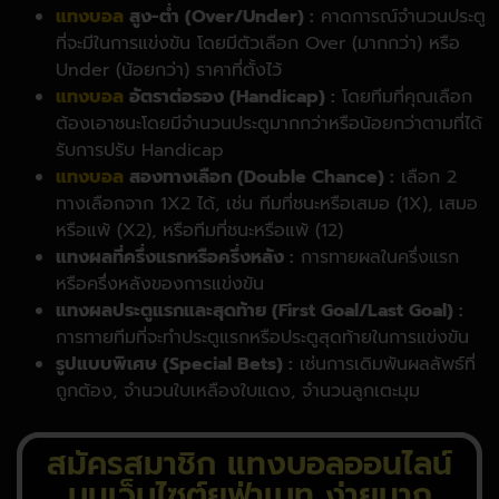
แทงบอล
สูง-ต่ำ (Over/Under) :
คาดการณ์จำนวนประตู
ที่จะมีในการแข่งขัน โดยมีตัวเลือก Over (มากกว่า) หรือ
Under (น้อยกว่า) ราคาที่ตั้งไว้
แทงบอล
อัตราต่อรอง (Handicap) :
โดยทีมที่คุณเลือก
ต้องเอาชนะโดยมีจำนวนประตูมากกว่าหรือน้อยกว่าตามที่ได้
รับการปรับ Handicap
แทงบอล
สองทางเลือก (Double Chance) :
เลือก 2
ทางเลือกจาก 1X2 ได้, เช่น ทีมที่ชนะหรือเสมอ (1X), เสมอ
หรือแพ้ (X2), หรือทีมที่ชนะหรือแพ้ (12)
แทงผลที่ครึ่งแรกหรือครึ่งหลัง :
การทายผลในครึ่งแรก
หรือครึ่งหลังของการแข่งขัน
แทงผลประตูแรกและสุดท้าย (First Goal/Last Goal) :
การทายทีมที่จะทำประตูแรกหรือประตูสุดท้ายในการแข่งขัน
รูปแบบพิเศษ (Special Bets) :
เช่นการเดิมพันผลลัพธ์ที่
ถูกต้อง, จำนวนใบเหลืองใบแดง, จำนวนลูกเตะมุม
สมัครสมาชิก แทงบอลออนไลน์
บนเว็บไซต์ยูฟ่าเบท ง่ายมาก