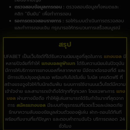
ตรวจสอบข้อมูลการถอน :
ตรวจสอบข้อมูลทั้งหมดและ
คลิก “ยืนยัน” เพื่อทำการถอน
รอการตรวจสอบรายการ :
รอให้ระบบดำเนินการตรวจสอบ
และทำการถอนเงิน กรุณารอให้กระบวนการเสร็จสมบูรณ์
สรุป
UFABET เป็นเว็บไซต์ที่ได้รับความนิยมสูงที่สุดในการ
แทงบอล
มี
หลายปัจจัยที่ทำให้
แทงบอลยูฟ่าเบท
ได้รับความนิยมในปัจจุบัน
มีการให้บริการการแทงบอลที่หลากหลาย มีอัตราต่อรองที่ดี และ
มีการปรับปรุงอยู่เสมอ พร้อมกับโปรโมชั่น โบนัส เครดิตฟรี ที่
สร้างแรงจูงใจให้กับนักเดิมพัน ระบบการใช้งานบนเว็บไซต์มีความ
เข้าใจง่าย และสามารถเข้าถึงได้ทุกที่ทุกเวลา โดยเฉพาะการ
แทง
บอล
ผ่านทางมือถือ ทำให้ผู้เล่นสามารถได้รับกำไรมากที่สุดจาก
การ
สมัครแทงบอล
มีระบบทำธุรกรรมที่รวดเร็วและปลอดภัย
รักษาความลับของข้อมูลส่วนตัวของผู้เล่น ฝาก-ถอนได้ทันที
พร้อมทีมงานที่แก้ปัญหา และตอบคำถามฉับไว บริการตลอด 24
ชั่วโมง