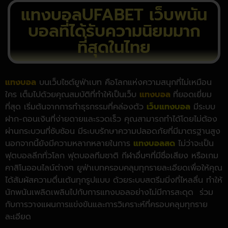
แทงบอลUFABET เว็บพนัน
บอลที่ได้รับความนิยมมาก
ที่สุดในไทย
แทงบอล
บนเว็บไซต์ยูฟ่าเบท คือโลกแห่งความสนุกที่ไม่เหมือน
ใคร เต็มไปด้วยคุณสมบัติที่ทำให้เป็นเว็บ
แทงบอล
ที่ยอดเยี่ยม
ที่สุด เริ่มต้นจากการทำธุรกรรมที่คล่องตัว
เว็บแทงบอล
มีระบบ
ฝาก-ถอนเงินที่ง่ายดายและรวดเร็ว คุณสามารถทำได้โดยไม่ต้อง
ผ่านกระบวนที่ซับซ้อน มีระบบรักษาความปลอดภัยที่มีมาตรฐานสูง
นอกจากนี้ยังมีความหลากหลายในการ
แทงบอลสด
ไม่ว่าจะเป็น
ฟุตบอลลีกทั่วโลก ฟุตบอลทีมชาติ กีฬาอื่นๆที่มีชื่อเสียง หรือเกม
คาสิโนออนไลน์ต่างๆ ยูฟ่าเบทครอบคลุมทุกรายละเอียดเพื่อให้คุณ
ได้สัมผัสความตื่นเต้นทุกรูปแบบ ด้วยระบบสตรีมมิ่งที่ไหลลื่น ทำให้
นักพนันเพลิดเพลินไปกับการแทงบอลอย่างไม่มีการสะดุด ร่วม
กับการวางแผนการแข่งขันและการวิเคราะห์ที่ครอบคลุมทุกราย
ละเอียด