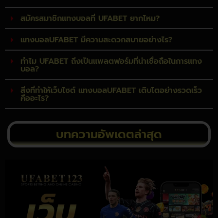
สมัครสมาชิกแทงบอลที่ UFABET ยากไหม?
แทงบอลUFABET มีความสะดวกสบายอย่างไร?
ทำไม UFABET ถึงเป็นแพลตฟอร์มที่น่าเชื่อถือในการแทง
บอล?
สิ่งที่ทำให้เว็บไซต์ แทงบอลUFABET เติบโตอย่างรวดเร็ว
คืออะไร?
บทความอัพเดตล่าสุด