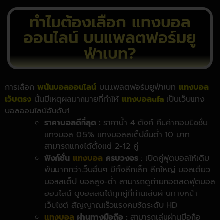
ทำไมต้องเลือก แทงบอล
ออนไลน์ บนแพลตฟอร์มยู
ฟ่าเบท?
การเลือก
พนันบอลออนไลน์
บนแพลตฟอร์มยูฟ่าเบท
แทงบอล
เว็บตรง
นั้นมีเหตุผลมากมายที่ทำให้
แทงบอลufa
เป็นเว็บแทง
บอลออนไลน์อันดับ1
ราคาบอลดีที่สุด :
ราคาน้ำ 4 ตังค์ คืนค่าคอมมิชชั่น
แทงบอล 0.5% แทงบอลสเต็ปขั้นต่ำ 10 บาท
สามารถแทงได้ตั้งแต่ 2-12 คู่
ฟังก์ชั่น
แทงบอล
ครบวงจร
:
เปิดคู่ฟุตบอลให้เดิม
พันมากกว่าเว็บอื่นๆ มีทั้งลีกเล็ก ลีกใหญ่ บอลเดี่ยว
บอลสเต็ป บอลสูง-ต่ำ สามารถดูถ่ายทอดสดฟุตบอล
ออนไลน์ ดูบอลสดได้ทุกคู่ที่ท่านเล่นผ่านทางหน้า
เว็บไซต์ สัญญาณเร็วแรงคมชัดระดับ HD
แทงบอล
ผ่านทางมือถือ :
สามารถเล่นผ่านมือถือ