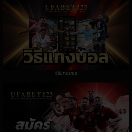
วิธีแทงบอล