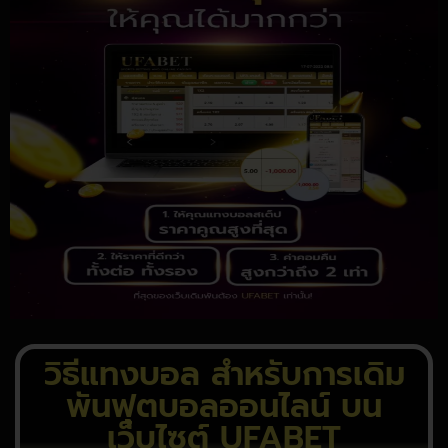
วิธีแทงบอล สำหรับการเดิม
พันฟุตบอลออนไลน์ บน
เว็บไซต์ UFABET