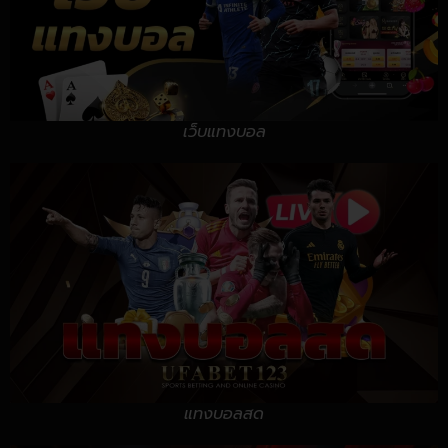
เว็บแทงบอล
แทงบอลสด