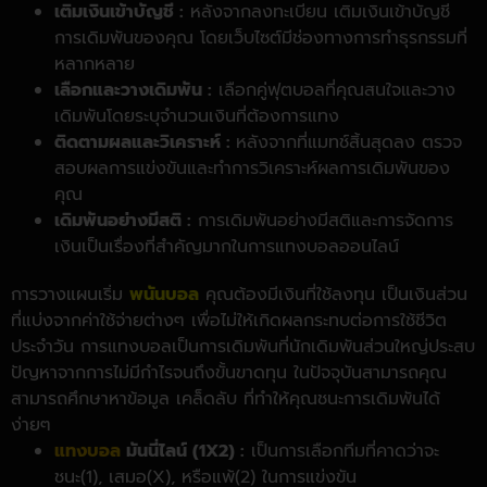
เติมเงินเข้าบัญชี :
หลังจากลงทะเบียน เติมเงินเข้าบัญชี
การเดิมพันของคุณ โดยเว็บไซต์มีช่องทางการทำธุรกรรมที่
หลากหลาย
เลือกและวางเดิมพัน :
เลือกคู่ฟุตบอลที่คุณสนใจและวาง
เดิมพันโดยระบุจำนวนเงินที่ต้องการแทง
ติดตามผลและวิเคราะห์ :
หลังจากที่แมทช์สิ้นสุดลง ตรวจ
สอบผลการแข่งขันและทำการวิเคราะห์ผลการเดิมพันของ
คุณ
เดิมพันอย่างมีสติ :
การเดิมพันอย่างมีสติและการจัดการ
เงินเป็นเรื่องที่สำคัญมากในการแทงบอลออนไลน์
การวางแผนเริ่ม
พนันบอล
คุณต้องมีเงินที่ใช้ลงทุน เป็นเงินส่วน
ที่แบ่งจากค่าใช้จ่ายต่างๆ เพื่อไม่ให้เกิดผลกระทบต่อการใช้ชีวิต
ประจำวัน การแทงบอลเป็นการเดิมพันที่นักเดิมพันส่วนใหญ่ประสบ
ปัญหาจากการไม่มีกำไรจนถึงขั้นขาดทุน ในปัจจุบันสามารถคุณ
สามารถศึกษาหาข้อมูล เคล็ดลับ ที่ทำให้คุณชนะการเดิมพันได้
ง่ายๆ
แทงบอล
มันนี่ไลน์ (1X2) :
เป็นการเลือกทีมที่คาดว่าจะ
ชนะ(1), เสมอ(X), หรือแพ้(2) ในการแข่งขัน