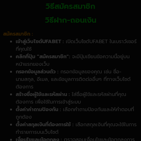
วิธีสมัครสมาชิก
วิธีฝาก-ถอนเงิน
สมัครสมาชิก :
เข้าสู่เว็บไซต์UFABET :
เปิดเว็บไซต์UFABET ในเบราว์เซอร์
ที่คุณใช้
คลิกที่ปุ่ม “สมัครสมาชิก”:
จะมีปุ่มเขียนข้อความนี้อยู่บน
หน้าแรกของเว็บ
กรอกข้อมูลส่วนตัว :
กรอกข้อมูลของคุณ เช่น ชื่อ-
นามสกุล, อีเมล, และข้อมูลการติดต่ออื่นๆ ที่ทางเว็บไซต์
ต้องการ
สร้างชื่อผู้ใช้และรหัสผ่าน :
ใส่ชื่อผู้ใช้และรหัสผ่านที่คุณ
ต้องการ เพื่อใช้ในการเข้าสู่ระบบ
ตั้งค่าคำถามป้องกัน :
เลือกคำถามป้องกันและให้คำตอบที่
ถูกต้อง
ตั้งค่าสกุลเงินที่ต้องการใช้ :
เลือกสกุลเงินที่คุณจะใช้ในการ
ทำรายการบนเว็บไซต์
เงื่อนไขและข้อตกลง :
ตรวจสอบเงื่อนไขและข้อตกลงการ