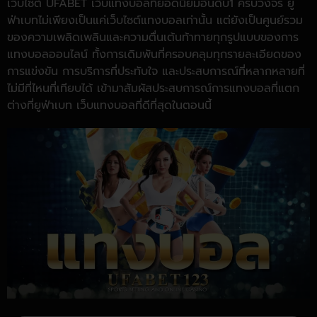
เ
ว็บไซต์ UFA
BET เว็บแทงบอลที่ยอดนิยมอันดับ1 ครบวงจร ยู
ฟ่าเบทไม่เพียงเป็นแค่เว็บไซต์แทงบอลเท่านั้น แต่ยังเป็นศูนย์รวม
ของความเพลิดเพลินและความตื่นเต้นท้าทายทุกรูปแบบของการ
แทงบอลออนไลน์
ทั้งการเดิมพันที่ครอบคลุมทุกรายละเอียดของ
การแข่งขัน การบริการที่ประทับใจ และประสบการณ์ที่หลากหลายที่
ไม่มีที่ไหนที่เทียบได้ เข้ามาสัมผัสประสบการณ์การแทงบอลที่แตก
ต่างที่ยูฟ่าเบท เว็บแทงบอลที่ดีที่สุดในตอนนี้