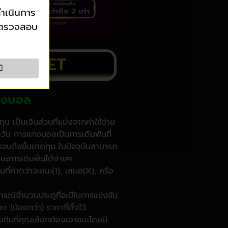
ดำเนินการ
ณาตรวจสอบ
ต์ UFABET
ี
ทงบอล
ุน เป็นเงินส่วนที่แบ่งจากค่าใช้จ่าย
จำวัน การแทงบอลเป็นการเดิมพันที่
จนถึงขั้นขาดทุน ในปัจจุบันสามารถ
ชนะการเดิมพันได้ง่ายๆ
มที่คาดว่าจะชนะ(1), เสมอ(X), หรือ
รณ์จำนวนประตูที่จะมีในการแข่งขัน
(น้อยกว่า) ราคาที่ตั้งไว้
ทีมที่คุณเลือกต้องเอาชนะโดยมี