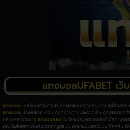
แทงบอลUFABET เว็บพน
แทงบอล
บนเว็บไซต์ยูฟ่าเบท คือโลกแห่งความสนุกที่ไม่เหมือนใคร เ
แทงบอล
มีระบบฝาก-ถอนเงินที่ง่ายดายและรวดเร็ว คุณสามารถทำได
หลากหลายในการ
แทงบอลสด
ไม่ว่าจะเป็นฟุตบอลลีกทั่วโลก ฟุตบอ
คุณได้สัมผัสความตื่นเต้นทุกรูปแบบ ด้วยระบบสตรีมมิ่งที่ไหลลื่