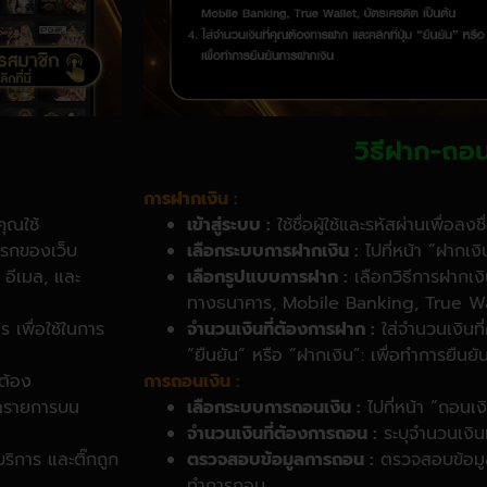
วิธีฝาก-ถอน
การฝากเงิน :
คุณใช้
เข้าสู่ระบบ :
ใช้ชื่อผู้ใช้และรหัสผ่านเพื่อลงชื
าแรกของเว็บ
เลือกระบบการฝากเงิน :
ไปที่หน้า “ฝากเงิ
 อีเมล, และ
เลือกรูปแบบการฝาก :
เลือกวิธีการฝากเงิ
ทางธนาคาร, Mobile Banking, True Wall
าร เพื่อใช้ในการ
จำนวนเงินที่ต้องการฝาก :
ใส่จำนวนเงินที
“ยืนยัน” หรือ “ฝากเงิน”: เพื่อทำการยืนย
ต้อง
การถอนเงิน :
ทำรายการบน
เลือกระบบการถอนเงิน :
ไปที่หน้า “ถอนเง
จำนวนเงินที่ต้องการถอน :
ระบุจำนวนเงิน
ิการ และติ๊กถูก
ตรวจสอบข้อมูลการถอน :
ตรวจสอบข้อมูลท
ทำการถอน