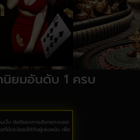
นิยมอันดับ 1 ครบ
่านเว็บ ข้อดีของการเลือกแทงบอล
มีประโยชน์ให้กับผู้เล่นพนัน เพื่อ