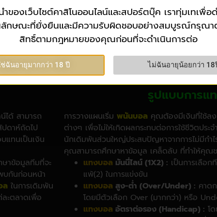
โมง
้นำของเว็บไซต์คาสิโนออนไลน์และสปอร์ตบุ๊ค เราทุ่มเทเพื่อ
งๆ สำหรับผู้เล่นใหม่และเก่า เพื่อเพิ่มความน่า
ลักษณะที่ยั่งยืนและมีความรับผิดชอบอย่างสมบูรณ์กรุ
สิทธิ์ตามกฎหมายของคุณก่อนที่จะดำเนินการต่อ
ดิมพันฟุตบอลออนไลน์ บนเว็บไซ
ใช่ฉันอายุมากกว่า 18 ปี
ไม่ฉันอายุน้อยกว่า 18ป
รูปแบบการแ
น์ได้ สามารถ
การวางแผนเริ่ม
พนันบอล
คุณต้องมีเงินที่ใช้ลงท
ัปดาห์ถัดไป
ต่างๆ เพื่อไม่ให้เกิดผลกระทบต่อการใช้ชีวิตประ
ตอบแทนเป็นเงิน
นักเดิมพันส่วนใหญ่ประสบปัญหาจากการไม่มีกำไร
คุณสามารถศึกษาหาข้อมูล เคล็ดลับ ที่ทำให้คุณ
ษาข้อมูลทีมที่จะ
แทงบอล
มันนี่ไลน์ (1X2) :
เป็นการเลือกที
รพบกันก่อนหน้า
แพ้(2) ในการแข่งขัน
อล
ในการเดิมพัน
แทงบอล
สูง-ต่ำ (Over/Under) :
คาดกา
ต่ละตลาดเพื่อ
โดยมีตัวเลือก Over (มากกว่า) หรือ Under 
แทงบอล
อัตราต่อรอง (Handicap) :
โดย