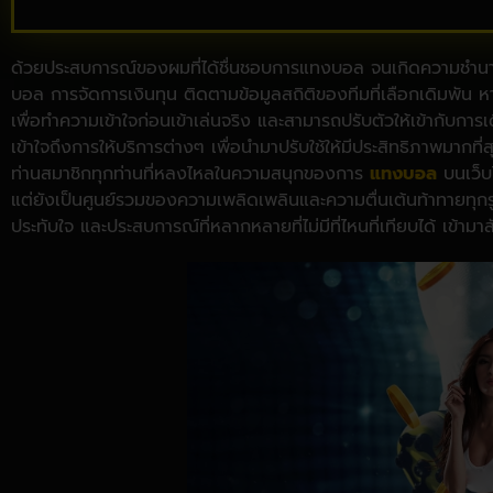
ด้วยประสบการณ์ของผมที่ได้ชื่นชอบการแทงบอล จนเกิดความชำนาญ
บอล การจัดการเงินทุน ติดตามข้อมูลสถิติของทีมที่เลือกเดิมพัน
เพื่อทำความเข้าใจก่อนเข้าเล่นจริง และสามารถปรับตัวให้เข้ากับการเ
เข้าใจถึงการให้บริการต่างๆ เพื่อนำมาปรับใช้ให้มีประสิทธิภาพมาก
ท่านสมาชิกทุกท่านที่หลงไหลในความสนุกของการ
แทงบอล
บนเ
ว็
แต่ยังเป็นศูนย์รวมของความเพลิดเพลินและความตื่นเต้นท้าทายทุ
ประทับใจ และประสบการณ์ที่หลากหลายที่ไม่มีที่ไหนที่เทียบได้ เข้า