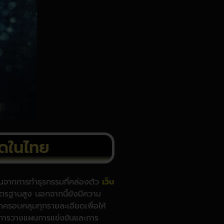
ุดในไทย
่มต้นจากการทำธุรกรรมที่คล่องตัว
เว็บ
าตรฐานสูง นอกจากนี้ยังมีความ
บทครอบคลุมทุกรายละเอียดเพื่อให้
กับการวางแผนการแข่งขันและการ