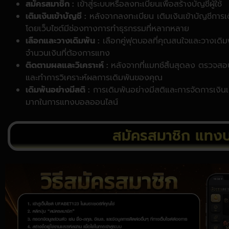
สมัครสมาชิก :
เข้าสู่ระบบหรือลงทะเบียนเพื่อสร้างบัญชีผู้ใช้
เติมเงินเข้าบัญชี :
หลังจากลงทะเบียน เติมเงินเข้าบัญชีการ
โดยเว็บไซต์มีช่องทางการทำธุรกรรมที่หลากหลาย
เลือกและวางเดิมพัน :
เลือกคู่ฟุตบอลที่คุณสนใจและวางเดิม
จำนวนเงินที่ต้องการแทง
ติดตามผลและวิเคราะห์ :
หลังจากที่แมทช์สิ้นสุดลง ตรวจส
และทำการวิเคราะห์ผลการเดิมพันของคุณ
เดิมพันอย่างมีสติ :
การเดิมพันอย่างมีสติและการจัดการเงินเป
มากในการแทงบอลออนไลน์
สมัครสมาชิก แทงบ