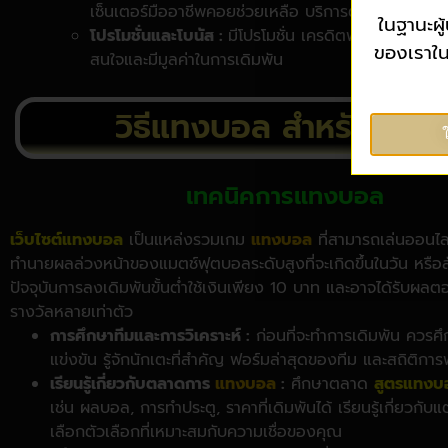
เซ็นเตอร์มืออาชีพคอยช่วยเหลือ บริการตลอด 24 ชั่ว
ในฐานะผู
โปรโมชั่นและโบนัส :
มีโปรโมชั่น เครดิตฟรี และโบนัสต่า
ของเราใน
สนใจและมีมูลค่าในการเดิมพัน
วิธีแทงบอล สำหรับการเ
เทคนิคการแทงบอล
เว็บไซต์แทงบอล
เป็นแหล่งรวมเกม
แทงบอล
ที่สามารถเล่นออนไล
ทำนายผลล่วงหน้าของแมตช์ฟุตบอลระดับสูงที่จะเกิดขึ้นในวัน หรือส
ปัจจุบันการลงเดิมพันขั้นต่ำใช้เงินเพียง 10 บาท และอาจได้รับผล
รางวัลหลายเท่าตัว
การศึกษาทีมและการวิเคราะห์ :
ก่อนที่จะทำการเดิมพัน ควรศึก
แข่งขัน รู้จักนักเตะที่สำคัญ ฟอร์มล่าสุดของทีม และสถิติกา
เรียนรู้เกี่ยวกับตลาดการ
แทงบอล
:
ศึกษาตลาด
สูตรแทงบ
เช่น ผลบอล, การทำประตู, ราคาที่เดิมพันได้ เรียนรู้เกี่ยวกับแ
เลือกตัวเลือกที่เหมาะสมกับความเชื่อของคุณ