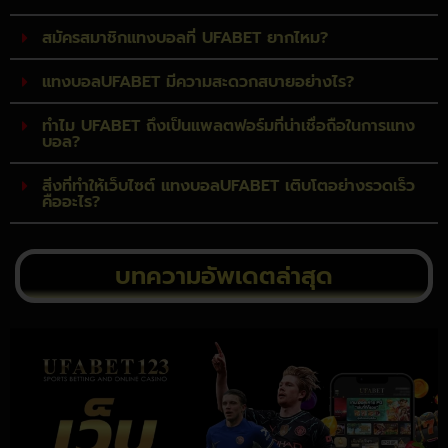
สมัครสมาชิกแทงบอลที่ UFABET ยากไหม?
แทงบอลUFABET มีความสะดวกสบายอย่างไร?
ทำไม UFABET ถึงเป็นแพลตฟอร์มที่น่าเชื่อถือในการแทง
บอล?
สิ่งที่ทำให้เว็บไซต์ แทงบอลUFABET เติบโตอย่างรวดเร็ว
คืออะไร?
บทความอัพเดตล่าสุด