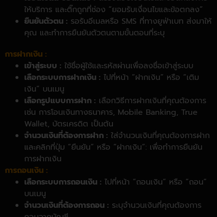
ให้บริการ และติ๊กถูกที่ช่อง “ยอมรับเงื่อนไขและข้อตกลง”
ยืนยันตัวตน :
รอรับอีเมลหรือ SMS ที่ทางยูฟ่าเบท ส่งมาให้
คุณ และทำการยืนยันตัวตนตามขั้นตอนที่ระบุ
การฝากเงิน :
เข้าสู่ระบบ :
ใช้ชื่อผู้ใช้และรหัสผ่านเพื่อลงชื่อเข้าสู่ระบบ
เลือกระบบการฝากเงิน :
ไปที่หน้า “ฝากเงิน” หรือ “เติม
เงิน” บนเมนู
เลือกรูปแบบการฝาก :
เลือกวิธีการฝากเงินที่คุณต้องการ
เช่น การโอนเงินทางธนาคาร, Mobile Banking, True
Wallet, บัตรเครดิต เป็นต้น
จำนวนเงินที่ต้องการฝาก :
ใส่จำนวนเงินที่คุณต้องการฝาก
และคลิกที่ปุ่ม “ยืนยัน” หรือ “ฝากเงิน”: เพื่อทำการยืนยัน
การฝากเงิน
การถอนเงิน :
เลือกระบบการถอนเงิน :
ไปที่หน้า “ถอนเงิน” หรือ “ถอน”
บนเมนู
จำนวนเงินที่ต้องการถอน :
ระบุจำนวนเงินที่คุณต้องการ
ถอนจากบัญชี