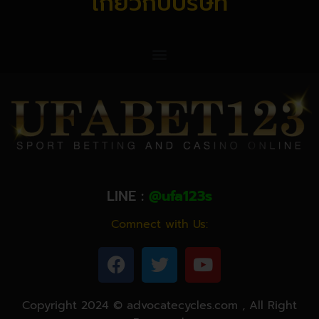
เกี่ยวกับบริษัท
LINE :
@ufa123s
Comnect with Us:
Copyright 2024 © advocatecycles.com , All Right