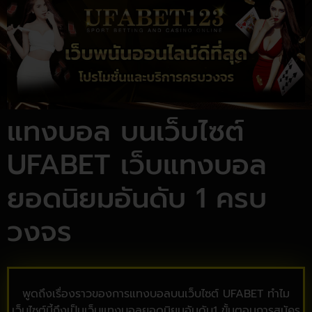
แทงบอล บนเว็บไซต์
UFABET เว็บแทงบอล
ยอดนิยมอันดับ 1 ครบ
วงจร
พูดถึงเรื่องราวของการแทงบอลบนเว็บไซต์ UFABET ทำไม
เว็บไซต์นี้ถึงเป็นเว็บแทงบอลยอดนิยมอันดับ1 ขั้นตอนการสมัคร