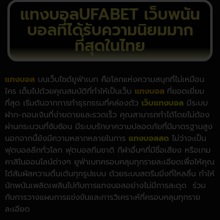
แทงบอลUFABET เว็บพนัน
บอลที่ได้รับความนิยมมาก
ที่สุดในไทย
แทงบอล
บนเว็บไซต์ยูฟ่าเบท คือโลกแห่งความสนุกที่ไม่เหมือน
ใคร เต็มไปด้วยคุณสมบัติที่ทำให้เป็นเว็บ
แทงบอล
ที่ยอดเยี่ยม
ที่สุด เริ่มต้นจากการทำธุรกรรมที่คล่องตัว
เว็บแทงบอล
มีระบบ
ฝาก-ถอนเงินที่ง่ายดายและรวดเร็ว คุณสามารถทำได้โดยไม่ต้อง
ผ่านกระบวนที่ซับซ้อน มีระบบรักษาความปลอดภัยที่มีมาตรฐานสูง
นอกจากนี้ยังมีความหลากหลายในการ
แทงบอลสด
ไม่ว่าจะเป็น
ฟุตบอลลีกทั่วโลก ฟุตบอลทีมชาติ กีฬาอื่นๆที่มีชื่อเสียง หรือเกม
คาสิโนออนไลน์ต่างๆ ยูฟ่าเบทครอบคลุมทุกรายละเอียดเพื่อให้คุณ
ได้สัมผัสความตื่นเต้นทุกรูปแบบ ด้วยระบบสตรีมมิ่งที่ไหลลื่น ทำให้
นักพนันเพลิดเพลินไปกับการแทงบอลอย่างไม่มีการสะดุด ร่วม
กับการวางแผนการแข่งขันและการวิเคราะห์ที่ครอบคลุมทุกราย
ละเอียด