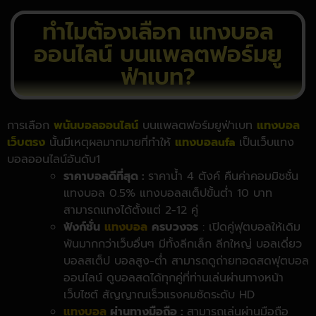
ทำไมต้องเลือก แทงบอล
ออนไลน์ บนแพลตฟอร์มยู
ฟ่าเบท?
การเลือก
พนันบอลออนไลน์
บนแพลตฟอร์มยูฟ่าเบท
แทงบอล
เว็บตรง
นั้นมีเหตุผลมากมายที่ทำให้
แทงบอลufa
เป็นเว็บแทง
บอลออนไลน์อันดับ1
ราคาบอลดีที่สุด :
ราคาน้ำ 4 ตังค์ คืนค่าคอมมิชชั่น
แทงบอล 0.5% แทงบอลสเต็ปขั้นต่ำ 10 บาท
สามารถแทงได้ตั้งแต่ 2-12 คู่
ฟังก์ชั่น
แทงบอล
ครบวงจร
:
เปิดคู่ฟุตบอลให้เดิม
พันมากกว่าเว็บอื่นๆ มีทั้งลีกเล็ก ลีกใหญ่ บอลเดี่ยว
บอลสเต็ป บอลสูง-ต่ำ สามารถดูถ่ายทอดสดฟุตบอล
ออนไลน์ ดูบอลสดได้ทุกคู่ที่ท่านเล่นผ่านทางหน้า
เว็บไซต์ สัญญาณเร็วแรงคมชัดระดับ HD
แทงบอล
ผ่านทางมือถือ :
สามารถเล่นผ่านมือถือ