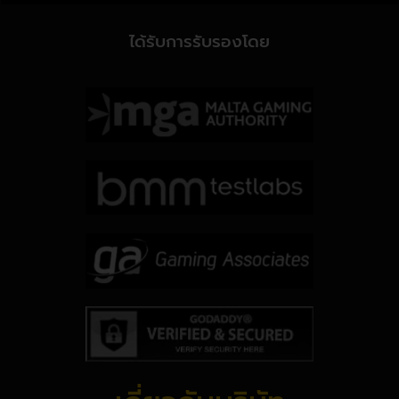
ได้รับการรับรองโดย