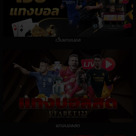
เว็บแทงบอล
แทงบอลสด