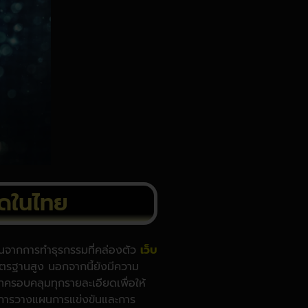
ุดในไทย
่มต้นจากการทำธุรกรรมที่คล่องตัว
เว็บ
าตรฐานสูง นอกจากนี้ยังมีความ
บทครอบคลุมทุกรายละเอียดเพื่อให้
กับการวางแผนการแข่งขันและการ