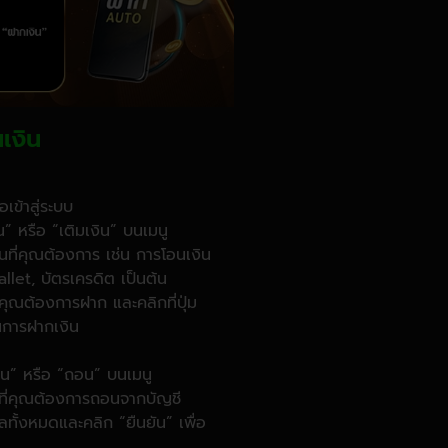
เงิน
่อเข้าสู่ระบบ
น” หรือ “เติมเงิน” บนเมนู
นที่คุณต้องการ เช่น การโอนเงิน
et, บัตรเครดิต เป็นต้น
่คุณต้องการฝาก และคลิกที่ปุ่ม
ันการฝากเงิน
ิน” หรือ “ถอน” บนเมนู
ที่คุณต้องการถอนจากบัญชี
ั้งหมดและคลิก “ยืนยัน” เพื่อ