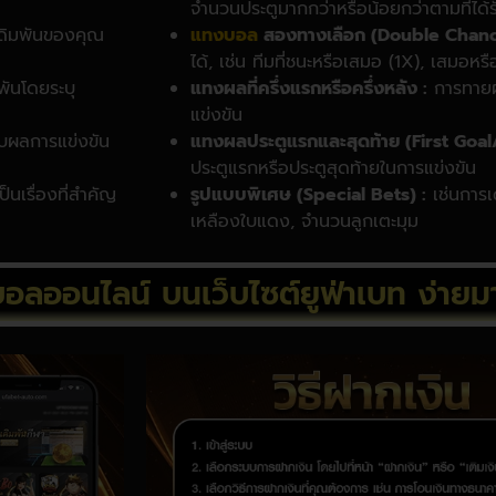
จำนวนประตูมากกว่าหรือน้อยกว่าตามที่ได
เดิมพันของคุณ
แทงบอล
สองทางเลือก (Double Chanc
ได้, เช่น ทีมที่ชนะหรือเสมอ (1X), เสมอหรื
พันโดยระบุ
แทงผลที่ครึ่งแรกหรือครึ่งหลัง :
การทายผ
แข่งขัน
อบผลการแข่งขัน
แทงผลประตูแรกและสุดท้าย (First Goal/
ประตูแรกหรือประตูสุดท้ายในการแข่งขัน
็นเรื่องที่สำคัญ
รูปแบบพิเศษ (Special Bets) :
เช่นการเ
เหลืองใบแดง, จำนวนลูกเตะมุม
อลออนไลน์ บนเว็บไซต์ยูฟ่าเบท ง่ายม