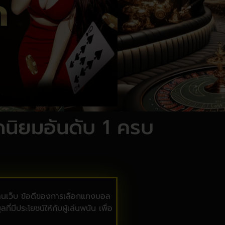
นิยมอันดับ 1 ครบ
่านเว็บ ข้อดีของการเลือกแทงบอล
มีประโยชน์ให้กับผู้เล่นพนัน เพื่อ