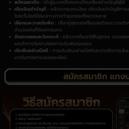
สมัครสมาชิก :
เข้าสู่ระบบหรือลงทะเบียนเพื่อสร้างบัญชีผู้ใช้
เติมเงินเข้าบัญชี :
หลังจากลงทะเบียน เติมเงินเข้าบัญชีการ
โดยเว็บไซต์มีช่องทางการทำธุรกรรมที่หลากหลาย
เลือกและวางเดิมพัน :
เลือกคู่ฟุตบอลที่คุณสนใจและวางเดิม
จำนวนเงินที่ต้องการแทง
ติดตามผลและวิเคราะห์ :
หลังจากที่แมทช์สิ้นสุดลง ตรวจส
และทำการวิเคราะห์ผลการเดิมพันของคุณ
เดิมพันอย่างมีสติ :
การเดิมพันอย่างมีสติและการจัดการเงินเป
มากในการแทงบอลออนไลน์
สมัครสมาชิก แทงบ