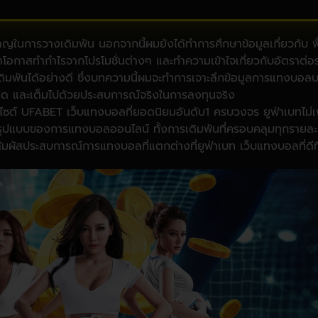
ในการวางเดิมพัน นอกจากนี้ผมยังได้ทำการศึกษาข้อมูลเกี่ยวกับ พ
 หาโอกาสทำกำไรจากโปรโมชั่นต่างๆ และทำความเข้าใจเกี่ยวกับอัตรา
ดิมพันได้อย่างดี ซึ่งบทความนี้ผมจะทำการเจาะลึกข้อมูลการแทงบอลบนเว
ที่สุด และเต็มไปด้วยประสบการณ์จริงในการลงทุนจริง
บไซต์ UFA
BET เว็บแทงบอลที่ยอดนิยมอันดับ1 ครบวงจร ยูฟ่าเบทไม่เพ
กรูปแบบของการ
แทงบอลออนไลน์
ทั้งการเดิมพันที่ครอบคลุมทุกรายละ
มาสัมผัสประสบการณ์การแทงบอลที่แตกต่างที่ยูฟ่าเบท เว็บแทงบอลที่ดีที