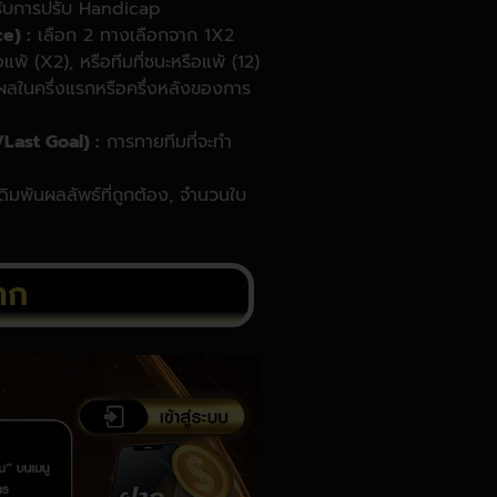
้รับการปรับ Handicap
e) :
เลือก 2 ทางเลือกจาก 1X2
อแพ้ (X2), หรือทีมที่ชนะหรือแพ้ (12)
ลในครึ่งแรกหรือครึ่งหลังของการ
Last Goal) :
การทายทีมที่จะทำ
ดิมพันผลลัพธ์ที่ถูกต้อง, จำนวนใบ
าก