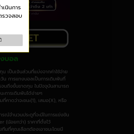
ดำเนินการ
ณาตรวจสอบ
ต์ UFABET
ี
ทงบอล
ุน เป็นเงินส่วนที่แบ่งจากค่าใช้จ่าย
จำวัน การแทงบอลเป็นการเดิมพันที่
จนถึงขั้นขาดทุน ในปัจจุบันสามารถ
ชนะการเดิมพันได้ง่ายๆ
มที่คาดว่าจะชนะ(1), เสมอ(X), หรือ
รณ์จำนวนประตูที่จะมีในการแข่งขัน
(น้อยกว่า) ราคาที่ตั้งไว้
ทีมที่คุณเลือกต้องเอาชนะโดยมี