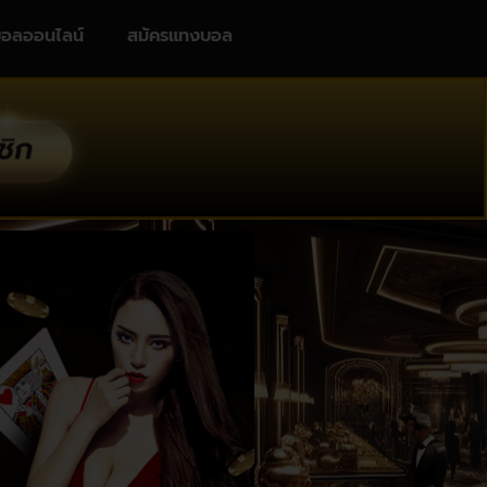
อลออนไลน์
สมัครแทงบอล