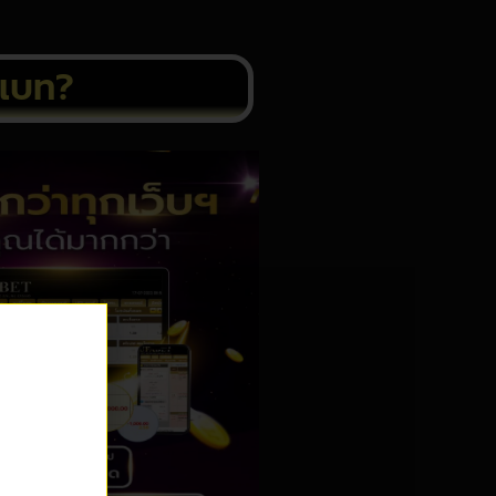
าเบท?