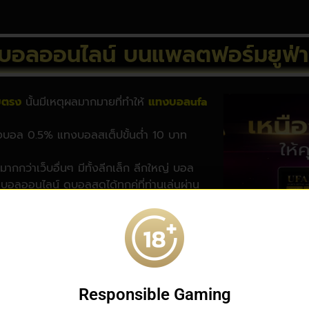
งบอลออนไลน์ บนแพลตฟอร์มยูฟ่
บตรง
นั้นมีเหตุผลมากมายที่ทำให้
แทงบอลufa
แทงบอล 0.5% แทงบอลสเต็ปขั้นต่ำ 10 บาท
นมากกว่าเว็บอื่นๆ มีทั้งลีกเล็ก ลีกใหญ่ บอล
ลออนไลน์ ดูบอลสดได้ทุกคู่ที่ท่านเล่นผ่าน
ืออุปกรณ์พกพา ผ่านทางระบบ iOS และ
่นได้เลยทุกที่ทุกเวลา
ชื่อเสียงและได้รับการยอมรับจากผู้เล่นทั่วโลก
ลส่วนตัวของผู้เล่น เป็นสิ่งที่สำคัญที่สุด
Responsible Gaming
โนมัติ เร็วทันใจ ฝาก-ถอนไม่มีขั้นต่อ มี คอล