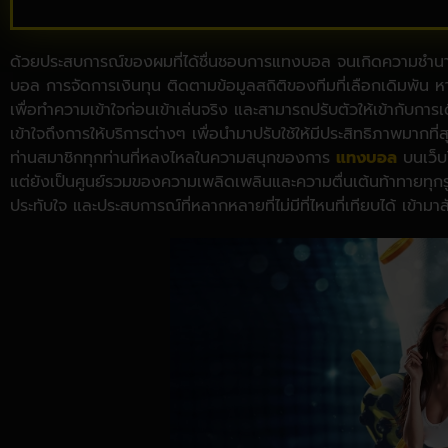
ด้วยประสบการณ์ของผมที่ได้ชื่นชอบการแทงบอล จนเกิดความชำนาญ
บอล การจัดการเงินทุน ติดตามข้อมูลสถิติของทีมที่เลือกเดิมพัน
เพื่อทำความเข้าใจก่อนเข้าเล่นจริง และสามารถปรับตัวให้เข้ากับการเ
เข้าใจถึงการให้บริการต่างๆ เพื่อนำมาปรับใช้ให้มีประสิทธิภาพมาก
ท่านสมาชิกทุกท่านที่หลงไหลในความสนุกของการ
แทงบอล
บนเ
ว็
แต่ยังเป็นศูนย์รวมของความเพลิดเพลินและความตื่นเต้นท้าทายทุ
ประทับใจ และประสบการณ์ที่หลากหลายที่ไม่มีที่ไหนที่เทียบได้ เข้า