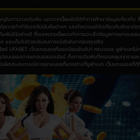
ในการวางเดิมพัน นอกจากนี้ผมยังได้ทำการศึกษาข้อมูลเกี่ยวกับ พ
 หาโอกาสทำกำไรจากโปรโมชั่นต่างๆ และทำความเข้าใจเกี่ยวกับอัตรา
ดิมพันได้อย่างดี ซึ่งบทความนี้ผมจะทำการเจาะลึกข้อมูลการแทงบอลบนเว
ที่สุด และเต็มไปด้วยประสบการณ์จริงในการลงทุนจริง
บไซต์ UFA
BET เว็บแทงบอลที่ยอดนิยมอันดับ1 ครบวงจร ยูฟ่าเบทไม่เพ
กรูปแบบของการ
แทงบอลออนไลน์
ทั้งการเดิมพันที่ครอบคลุมทุกรายละ
มาสัมผัสประสบการณ์การแทงบอลที่แตกต่างที่ยูฟ่าเบท เว็บแทงบอลที่ดีที