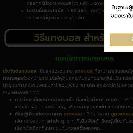
เซ็นเตอร์มืออาชีพคอยช่วยเหลือ บริการตลอด 24 ชั่ว
ในฐานะผู
โปรโมชั่นและโบนัส :
มีโปรโมชั่น เครดิตฟรี และโบนัสต่า
ของเราใน
สนใจและมีมูลค่าในการเดิมพัน
วิธีแทงบอล สำหรับการเ
เทคนิคการแทงบอล
เว็บไซต์แทงบอล
เป็นแหล่งรวมเกม
แทงบอล
ที่สามารถเล่นออนไล
ทำนายผลล่วงหน้าของแมตช์ฟุตบอลระดับสูงที่จะเกิดขึ้นในวัน หรือส
ปัจจุบันการลงเดิมพันขั้นต่ำใช้เงินเพียง 10 บาท และอาจได้รับผล
รางวัลหลายเท่าตัว
การศึกษาทีมและการวิเคราะห์ :
ก่อนที่จะทำการเดิมพัน ควรศึก
แข่งขัน รู้จักนักเตะที่สำคัญ ฟอร์มล่าสุดของทีม และสถิติกา
เรียนรู้เกี่ยวกับตลาดการ
แทงบอล
:
ศึกษาตลาด
สูตรแทงบ
เช่น ผลบอล, การทำประตู, ราคาที่เดิมพันได้ เรียนรู้เกี่ยวกับแ
เลือกตัวเลือกที่เหมาะสมกับความเชื่อของคุณ