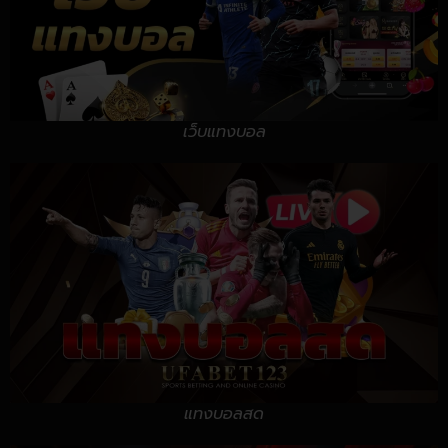
เว็บแทงบอล
แทงบอลสด