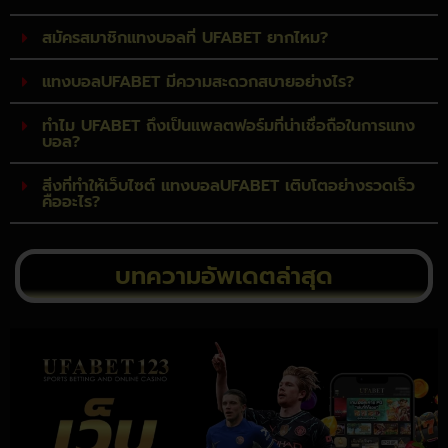
สมัครสมาชิกแทงบอลที่ UFABET ยากไหม?
แทงบอลUFABET มีความสะดวกสบายอย่างไร?
ทำไม UFABET ถึงเป็นแพลตฟอร์มที่น่าเชื่อถือในการแทง
บอล?
สิ่งที่ทำให้เว็บไซต์ แทงบอลUFABET เติบโตอย่างรวดเร็ว
คืออะไร?
บทความอัพเดตล่าสุด