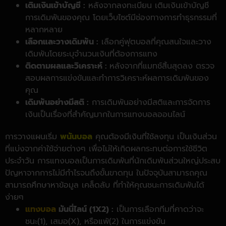
เติมเงินเข้าบัญชี :
หลังจากลงทะเบียน เติมเงินเข้าบัญชี
การเดิมพันของคุณ โดยเว็บไซต์มีช่องทางการทำธุรกรรมที่
หลากหลาย
เลือกและวางเดิมพัน :
เลือกคู่ฟุตบอลที่คุณสนใจและวาง
เดิมพันโดยระบุจำนวนเงินที่ต้องการแทง
ติดตามผลและวิเคราะห์ :
หลังจากที่แมทช์สิ้นสุดลง ตรวจ
สอบผลการแข่งขันและทำการวิเคราะห์ผลการเดิมพันของ
คุณ
เดิมพันอย่างมีสติ :
การเดิมพันอย่างมีสติและการจัดการ
เงินเป็นเรื่องที่สำคัญมากในการแทงบอลออนไลน์
การวางแผนเริ่ม
พนันบอล
คุณต้องมีเงินที่ใช้ลงทุน เป็นเงินส่วน
ที่แบ่งจากค่าใช้จ่ายต่างๆ เพื่อไม่ให้เกิดผลกระทบต่อการใช้ชีวิต
ประจำวัน การแทงบอลเป็นการเดิมพันที่นักเดิมพันส่วนใหญ่ประสบ
ปัญหาจากการไม่มีกำไรจนถึงขั้นขาดทุน ในปัจจุบันสามารถคุณ
สามารถศึกษาหาข้อมูล เคล็ดลับ ที่ทำให้คุณชนะการเดิมพันได้
ง่ายๆ
แทงบอล
มันนี่ไลน์ (1X2) :
เป็นการเลือกทีมที่คาดว่าจะ
ชนะ(1), เสมอ(X), หรือแพ้(2) ในการแข่งขัน