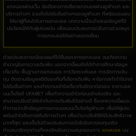
แทงบอลผ่านเว็บ ข้อดีของการเลือกแทงบอลผ่านยูฟ่าเบท และ
บริการต่างๆ รวมถึงโปรโมชั่นต่างๆของยูฟ่าเบท ที่พร้อมจะมอบ
ให้แก่ผู้ที่สนใจในการแทงบอล บทความนี้จะนำเสนอข้อมูลที่มี
ประโยชน์ให้กับผู้เล่นพนัน เพื่อมอบประสบการณ์ในการร่วมสนุก
การแทงบอลได้อย่างยอดเยี่ยม
ด้วยประสบการณ์ของผมที่ได้ชื่นชอบการแทงบอล จนเกิดความ
ชำนาญในการวางเดิมพัน นอกจากนี้ผมยังได้ทำการศึกษาข้อมูล
เกี่ยวกับ พื้นฐานการแทงบอล การวิเคราะห์บอล การจัดการเงิน
ทุน ติดตามข้อมูลสถิติของทีมที่เลือกเดิมพัน หาโอกาสทำกำไรจาก
โปรโมชั่นต่างๆ และทำความเข้าใจเกี่ยวกับอัตราต่อรอง ราคาบอล
บนเว็บไซต์ UFABET เพื่อทำความเข้าใจก่อนเข้าเล่นจริง และ
สามารถปรับตัวให้เข้ากับการเดิมพันได้อย่างดี ซึ่งบทความนี้ผมจะ
ทำการเจาะลึกข้อมูลการแทงบอลบนเว็บไซต์ยูฟ่าเบท เพื่อให้ผู้เล่น
พนันเข้าใจถึงการให้บริการต่างๆ เพื่อนำมาปรับใช้ให้มีประสิทธิภาพ
มากที่สุด และเต็มไปด้วยประสบการณ์จริงในการลงทุนจริง
ท่านสมาชิกทุกท่านที่หลงไหลในความสนุกของการ
แทงบอล
บน