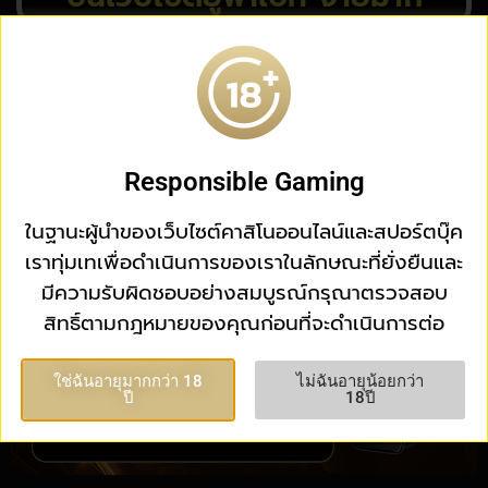
Responsible Gaming
ในฐานะผู้นำของเว็บไซต์คาสิโนออนไลน์และสปอร์ตบุ๊ค
เราทุ่มเทเพื่อดำเนินการของเราในลักษณะที่ยั่งยืนและ
มีความรับผิดชอบอย่างสมบูรณ์กรุณาตรวจสอบ
สิทธิ์ตามกฎหมายของคุณก่อนที่จะดำเนินการต่อ
ใช่ฉันอายุมากกว่า 18
ไม่ฉันอายุน้อยกว่า
ปี
18ปี