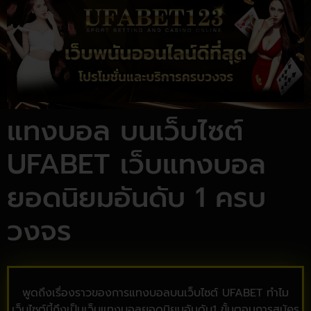
แทงบอล บนเว็บไซต์
UFABET เว็บแทงบอล
ยอดนิยมอันดับ 1 ครบ
วงจร
พูดถึงเรื่องราวของการแทงบอลบนเว็บไซต์ UFABET ทำไม
เว็บไซต์นี้ถึงเป็นเว็บแทงบอลยอดนิยมอันดับ1 ขั้นตอนการสมัคร