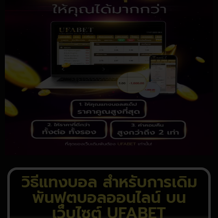
วิธีแทงบอล สำหรับการเดิม
พันฟุตบอลออนไลน์ บน
เว็บไซต์ UFABET