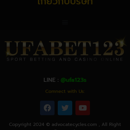
เกี่ยวกับบริษัท
LINE :
@ufa123s
Comnect with Us:
Copyright 2024 © advocatecycles.com , All Right