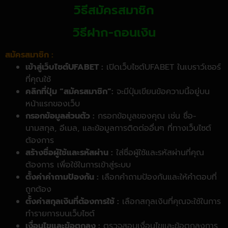
วิธีสมัครสมาชิก
วิธีฝาก-ถอนเงิน
สมัครสมาชิก :
เข้าสู่เว็บไซต์UFABET :
เปิดเว็บไซต์UFABET ในเบราว์เซอร์
ที่คุณใช้
คลิกที่ปุ่ม “สมัครสมาชิก”:
จะมีปุ่มเขียนข้อความนี้อยู่บน
หน้าแรกของเว็บ
กรอกข้อมูลส่วนตัว :
กรอกข้อมูลของคุณ เช่น ชื่อ-
นามสกุล, อีเมล, และข้อมูลการติดต่ออื่นๆ ที่ทางเว็บไซต์
ต้องการ
สร้างชื่อผู้ใช้และรหัสผ่าน :
ใส่ชื่อผู้ใช้และรหัสผ่านที่คุณ
ต้องการ เพื่อใช้ในการเข้าสู่ระบบ
ตั้งค่าคำถามป้องกัน :
เลือกคำถามป้องกันและให้คำตอบที่
ถูกต้อง
ตั้งค่าสกุลเงินที่ต้องการใช้ :
เลือกสกุลเงินที่คุณจะใช้ในการ
ทำรายการบนเว็บไซต์
เงื่อนไขและข้อตกลง :
ตรวจสอบเงื่อนไขและข้อตกลงการ