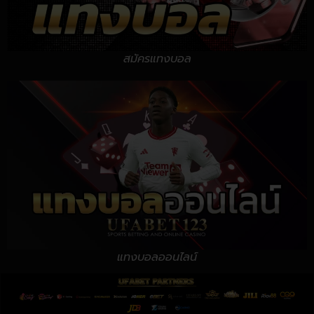
สมัครแทงบอล
แทงบอลออนไลน์