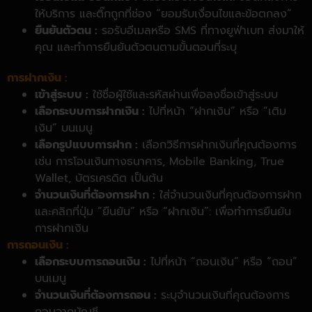
ให้บริการ และติ๊กถูกที่ช่อง “ยอมรับเงื่อนไขและข้อตกลง”
ยืนยันตัวตน :
รอรับอีเมลหรือ SMS ที่ทางยูฟ่าเบท ส่งมาให้
คุณ และทำการยืนยันตัวตนตามขั้นตอนที่ระบุ
การฝากเงิน :
เข้าสู่ระบบ :
ใช้ชื่อผู้ใช้และรหัสผ่านเพื่อลงชื่อเข้าสู่ระบบ
เลือกระบบการฝากเงิน :
ไปที่หน้า “ฝากเงิน” หรือ “เติม
เงิน” บนเมนู
เลือกรูปแบบการฝาก :
เลือกวิธีการฝากเงินที่คุณต้องการ
เช่น การโอนเงินทางธนาคาร, Mobile Banking, True
Wallet, บัตรเครดิต เป็นต้น
จำนวนเงินที่ต้องการฝาก :
ใส่จำนวนเงินที่คุณต้องการฝาก
และคลิกที่ปุ่ม “ยืนยัน” หรือ “ฝากเงิน”: เพื่อทำการยืนยัน
การฝากเงิน
การถอนเงิน :
เลือกระบบการถอนเงิน :
ไปที่หน้า “ถอนเงิน” หรือ “ถอน”
บนเมนู
จำนวนเงินที่ต้องการถอน :
ระบุจำนวนเงินที่คุณต้องการ
ถอนจากบัญชี