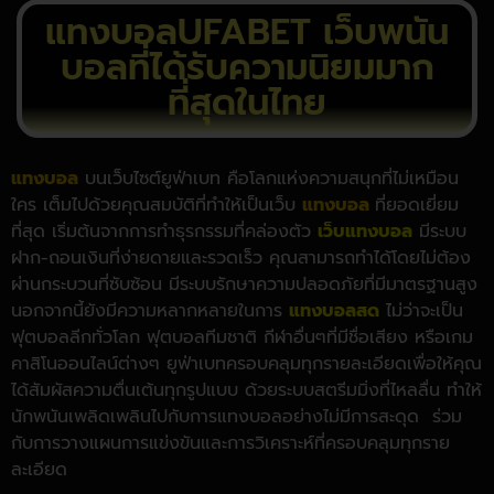
แทงบอลUFABET เว็บพนัน
บอลที่ได้รับความนิยมมาก
ที่สุดในไทย
แทงบอล
บนเว็บไซต์ยูฟ่าเบท คือโลกแห่งความสนุกที่ไม่เหมือน
ใคร เต็มไปด้วยคุณสมบัติที่ทำให้เป็นเว็บ
แทงบอล
ที่ยอดเยี่ยม
ที่สุด เริ่มต้นจากการทำธุรกรรมที่คล่องตัว
เว็บแทงบอล
มีระบบ
ฝาก-ถอนเงินที่ง่ายดายและรวดเร็ว คุณสามารถทำได้โดยไม่ต้อง
ผ่านกระบวนที่ซับซ้อน มีระบบรักษาความปลอดภัยที่มีมาตรฐานสูง
นอกจากนี้ยังมีความหลากหลายในการ
แทงบอลสด
ไม่ว่าจะเป็น
ฟุตบอลลีกทั่วโลก ฟุตบอลทีมชาติ กีฬาอื่นๆที่มีชื่อเสียง หรือเกม
คาสิโนออนไลน์ต่างๆ ยูฟ่าเบทครอบคลุมทุกรายละเอียดเพื่อให้คุณ
ได้สัมผัสความตื่นเต้นทุกรูปแบบ ด้วยระบบสตรีมมิ่งที่ไหลลื่น ทำให้
นักพนันเพลิดเพลินไปกับการแทงบอลอย่างไม่มีการสะดุด ร่วม
กับการวางแผนการแข่งขันและการวิเคราะห์ที่ครอบคลุมทุกราย
ละเอียด