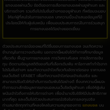
แทงบอลผ่านเว็บ ข้อดีของการเลือกแทงบอลผ่านยูฟ่าเบท และ
บริการต่างๆ รวมถึงโปรโมชั่นต่างๆของยูฟ่าเบท ที่พร้อมจะมอบ
ให้แก่ผู้ที่สนใจในการแทงบอล บทความนี้จะนำเสนอข้อมูลที่มี
ประโยชน์ให้กับผู้เล่นพนัน เพื่อมอบประสบการณ์ในการร่วมสนุก
การแทงบอลได้อย่างยอดเยี่ยม
ด้วยประสบการณ์ของผมที่ได้ชื่นชอบการแทงบอล จนเกิดความ
ชำนาญในการวางเดิมพัน นอกจากนี้ผมยังได้ทำการศึกษาข้อมูล
เกี่ยวกับ พื้นฐานการแทงบอล การวิเคราะห์บอล การจัดการเงิน
ทุน ติดตามข้อมูลสถิติของทีมที่เลือกเดิมพัน หาโอกาสทำกำไรจาก
โปรโมชั่นต่างๆ และทำความเข้าใจเกี่ยวกับอัตราต่อรอง ราคาบอล
บนเว็บไซต์ UFABET เพื่อทำความเข้าใจก่อนเข้าเล่นจริง และ
สามารถปรับตัวให้เข้ากับการเดิมพันได้อย่างดี ซึ่งบทความนี้ผมจะ
ทำการเจาะลึกข้อมูลการแทงบอลบนเว็บไซต์ยูฟ่าเบท เพื่อให้ผู้เล่น
พนันเข้าใจถึงการให้บริการต่างๆ เพื่อนำมาปรับใช้ให้มีประสิทธิภาพ
มากที่สุด และเต็มไปด้วยประสบการณ์จริงในการลงทุนจริง
ท่านสมาชิกทุกท่านที่หลงไหลในความสนุกของการ
แทงบอล
บน