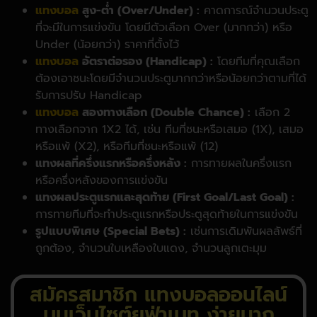
แทงบอล
สูง-ต่ำ (Over/Under) :
คาดการณ์จำนวนประตู
ที่จะมีในการแข่งขัน โดยมีตัวเลือก Over (มากกว่า) หรือ
Under (น้อยกว่า) ราคาที่ตั้งไว้
แทงบอล
อัตราต่อรอง (Handicap) :
โดยทีมที่คุณเลือก
ต้องเอาชนะโดยมีจำนวนประตูมากกว่าหรือน้อยกว่าตามที่ได้
รับการปรับ Handicap
แทงบอล
สองทางเลือก (Double Chance) :
เลือก 2
ทางเลือกจาก 1X2 ได้, เช่น ทีมที่ชนะหรือเสมอ (1X), เสมอ
หรือแพ้ (X2), หรือทีมที่ชนะหรือแพ้ (12)
แทงผลที่ครึ่งแรกหรือครึ่งหลัง :
การทายผลในครึ่งแรก
หรือครึ่งหลังของการแข่งขัน
แทงผลประตูแรกและสุดท้าย (First Goal/Last Goal) :
การทายทีมที่จะทำประตูแรกหรือประตูสุดท้ายในการแข่งขัน
รูปแบบพิเศษ (Special Bets) :
เช่นการเดิมพันผลลัพธ์ที่
ถูกต้อง, จำนวนใบเหลืองใบแดง, จำนวนลูกเตะมุม
สมัครสมาชิก แทงบอลออนไลน์
บนเว็บไซต์ยูฟ่าเบท ง่ายมาก