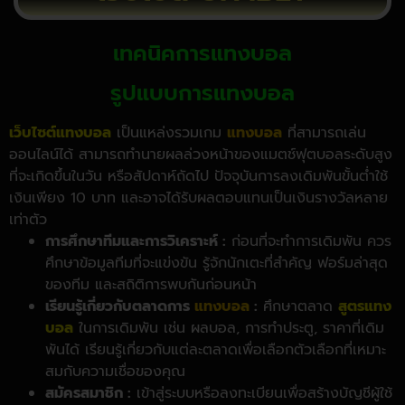
เทคนิคการแทงบอล
รูปแบบการแทงบอล
เว็บไซต์แทงบอล
เป็นแหล่งรวมเกม
แทงบอล
ที่สามารถเล่น
ออนไลน์ได้ สามารถทำนายผลล่วงหน้าของแมตช์ฟุตบอลระดับสูง
ที่จะเกิดขึ้นในวัน หรือสัปดาห์ถัดไป ปัจจุบันการลงเดิมพันขั้นต่ำใช้
เงินเพียง 10 บาท และอาจได้รับผลตอบแทนเป็นเงินรางวัลหลาย
เท่าตัว
การศึกษาทีมและการวิเคราะห์ :
ก่อนที่จะทำการเดิมพัน ควร
ศึกษาข้อมูลทีมที่จะแข่งขัน รู้จักนักเตะที่สำคัญ ฟอร์มล่าสุด
ของทีม และสถิติการพบกันก่อนหน้า
เรียนรู้เกี่ยวกับตลาดการ
แทงบอล
:
ศึกษาตลาด
สูตรแทง
บอล
ในการเดิมพัน เช่น ผลบอล, การทำประตู, ราคาที่เดิม
พันได้ เรียนรู้เกี่ยวกับแต่ละตลาดเพื่อเลือกตัวเลือกที่เหมาะ
สมกับความเชื่อของคุณ
สมัครสมาชิก :
เข้าสู่ระบบหรือลงทะเบียนเพื่อสร้างบัญชีผู้ใช้