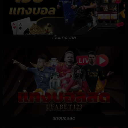
เว็บแทงบอล
แทงบอลสด