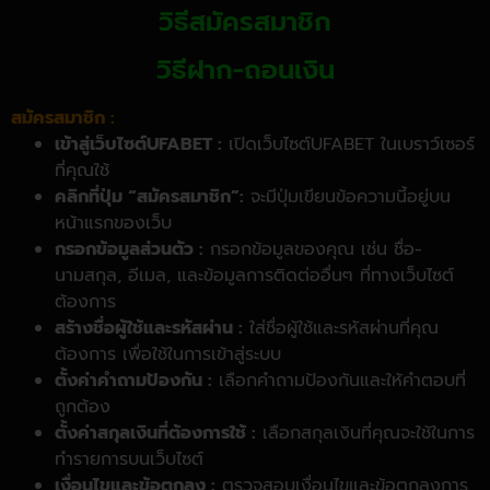
วิธีสมัครสมาชิก
วิธีฝาก-ถอนเงิน
สมัครสมาชิก :
เข้าสู่เว็บไซต์UFABET :
เปิดเว็บไซต์UFABET ในเบราว์เซอร์
ที่คุณใช้
คลิกที่ปุ่ม “สมัครสมาชิก”:
จะมีปุ่มเขียนข้อความนี้อยู่บน
หน้าแรกของเว็บ
กรอกข้อมูลส่วนตัว :
กรอกข้อมูลของคุณ เช่น ชื่อ-
นามสกุล, อีเมล, และข้อมูลการติดต่ออื่นๆ ที่ทางเว็บไซต์
ต้องการ
สร้างชื่อผู้ใช้และรหัสผ่าน :
ใส่ชื่อผู้ใช้และรหัสผ่านที่คุณ
ต้องการ เพื่อใช้ในการเข้าสู่ระบบ
ตั้งค่าคำถามป้องกัน :
เลือกคำถามป้องกันและให้คำตอบที่
ถูกต้อง
ตั้งค่าสกุลเงินที่ต้องการใช้ :
เลือกสกุลเงินที่คุณจะใช้ในการ
ทำรายการบนเว็บไซต์
เงื่อนไขและข้อตกลง :
ตรวจสอบเงื่อนไขและข้อตกลงการ