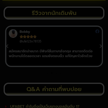
รีวิวจากนักเดิมพัน
Bobby





@ufa123x78135
สมัครสมาชิกง่ายมาก มีฟังก์ชั่นภาษาอังกฤษ สามารถติดต่อ
พนักงานได้ตลอดเวลา แถมยังตอบเร็ว แก้ปัญหาไวอีกด้วย
Q&A คำถามที่พบบ่อย
UFABET ทำไมถึงเป็นเว็บแทงบอลอันดับ 1?