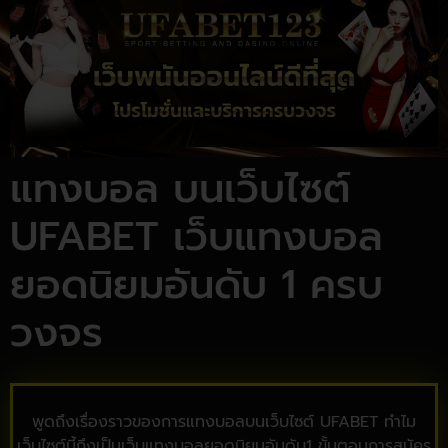
แทงบอล บนเว็บไซต์
UFABET เว็บแทงบอล
ยอดนิยมอันดับ 1 ครบ
วงจร
พูดถึงเรื่องราวของการแทงบอลบนเว็บไซต์ UFABET ทำไม
เว็บไซต์นี้ถึงเป็นเว็บแทงบอลยอดนิยมอันดับ1 ขั้นตอนการสมัคร