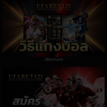
วิธีแทงบอล