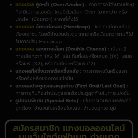
แทงบอล
สูง-ต่ำ (Over/Under) :
คาดการณ์จำนวนประตู
ที่จะมีในการแข่งขัน โดยมีตัวเลือก Over (มากกว่า) หรือ
Under (น้อยกว่า) ราคาที่ตั้งไว้
แทงบอล
อัตราต่อรอง (Handicap) :
โดยทีมที่คุณเลือก
ต้องเอาชนะโดยมีจำนวนประตูมากกว่าหรือน้อยกว่าตามที่ได้
รับการปรับ Handicap
แทงบอล
สองทางเลือก (Double Chance) :
เลือก 2
ทางเลือกจาก 1X2 ได้, เช่น ทีมที่ชนะหรือเสมอ (1X), เสมอ
หรือแพ้ (X2), หรือทีมที่ชนะหรือแพ้ (12)
แทงผลที่ครึ่งแรกหรือครึ่งหลัง :
การทายผลในครึ่งแรก
หรือครึ่งหลังของการแข่งขัน
แทงผลประตูแรกและสุดท้าย (First Goal/Last Goal) :
การทายทีมที่จะทำประตูแรกหรือประตูสุดท้ายในการแข่งขัน
รูปแบบพิเศษ (Special Bets) :
เช่นการเดิมพันผลลัพธ์ที่
ถูกต้อง, จำนวนใบเหลืองใบแดง, จำนวนลูกเตะมุม
สมัครสมาชิก แทงบอลออนไลน์
บนเว็บไซต์ยูฟ่าเบท ง่ายมาก