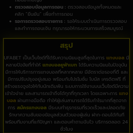
ตรวจสอบข้อมูลการถอน :
ตรวจสอบข้อมูลทั้งหมดและ
คลิก “ยืนยัน” เพื่อทำการถอน
รอการตรวจสอบรายการ :
รอให้ระบบดำเนินการตรวจสอบ
และทำการถอนเงิน กรุณารอให้กระบวนการเสร็จสมบูรณ์
สรุป
UFABET เป็นเว็บไซต์ที่ได้รับความนิยมสูงที่สุดในการ
แทงบอล
มี
หลายปัจจัยที่ทำให้
แทงบอลยูฟ่าเบท
ได้รับความนิยมในปัจจุบัน
มีการให้บริการการแทงบอลที่หลากหลาย มีอัตราต่อรองที่ดี และ
มีการปรับปรุงอยู่เสมอ พร้อมกับโปรโมชั่น โบนัส เครดิตฟรี ที่
สร้างแรงจูงใจให้กับนักเดิมพัน ระบบการใช้งานบนเว็บไซต์มีความ
เข้าใจง่าย และสามารถเข้าถึงได้ทุกที่ทุกเวลา โดยเฉพาะการ
แทง
บอล
ผ่านทางมือถือ ทำให้ผู้เล่นสามารถได้รับกำไรมากที่สุดจาก
การ
สมัครแทงบอล
มีระบบทำธุรกรรมที่รวดเร็วและปลอดภัย
รักษาความลับของข้อมูลส่วนตัวของผู้เล่น ฝาก-ถอนได้ทันที
พร้อมทีมงานที่แก้ปัญหา และตอบคำถามฉับไว บริการตลอด 24
ชั่วโมง