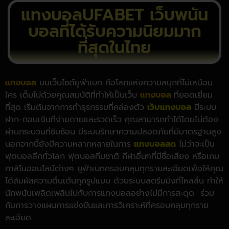
แทงบอลUFABET เว็บพนัน
บอลที่ได้รับความนิยมมาก
ที่สุดในไทย
แทงบอล
บนเว็บไซต์ยูฟ่าเบท คือโลกแห่งความสนุกที่ไม่เหมือน
ใคร เต็มไปด้วยคุณสมบัติที่ทำให้เป็นเว็บ
แทงบอล
ที่ยอดเยี่ยม
ที่สุด เริ่มต้นจากการทำธุรกรรมที่คล่องตัว
เว็บแทงบอล
มีระบบ
ฝาก-ถอนเงินที่ง่ายดายและรวดเร็ว คุณสามารถทำได้โดยไม่ต้อง
ผ่านกระบวนที่ซับซ้อน มีระบบรักษาความปลอดภัยที่มีมาตรฐานสูง
นอกจากนี้ยังมีความหลากหลายในการ
แทงบอลสด
ไม่ว่าจะเป็น
ฟุตบอลลีกทั่วโลก ฟุตบอลทีมชาติ กีฬาอื่นๆที่มีชื่อเสียง หรือเกม
คาสิโนออนไลน์ต่างๆ ยูฟ่าเบทครอบคลุมทุกรายละเอียดเพื่อให้คุณ
ได้สัมผัสความตื่นเต้นทุกรูปแบบ ด้วยระบบสตรีมมิ่งที่ไหลลื่น ทำให้
นักพนันเพลิดเพลินไปกับการแทงบอลอย่างไม่มีการสะดุด ร่วม
กับการวางแผนการแข่งขันและการวิเคราะห์ที่ครอบคลุมทุกราย
ละเอียด