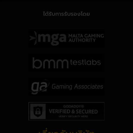
ได้รับการรับรองโดย