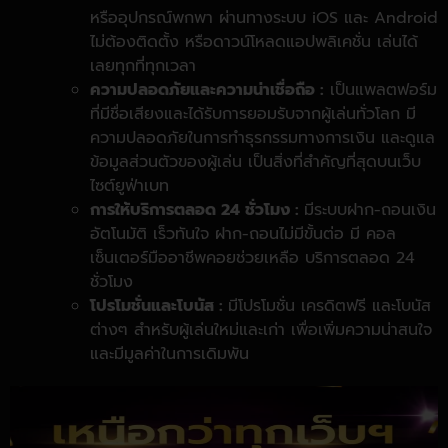
หรืออุปกรณ์พกพา ผ่านทางระบบ iOS และ Android
ไม่ต้องติดตั้ง หรือดาวน์โหลดแอปพลิเคชั่น เล่นได้
เลยทุกที่ทุกเวลา
ความปลอดภัยและความน่าเชื่อถือ :
เป็นแพลตฟอร์ม
ที่มีชื่อเสียงและได้รับการยอมรับจากผู้เล่นทั่วโลก มี
ความปลอดภัยในการทำธุรกรรมทางการเงิน และดูแล
ข้อมูลส่วนตัวของผู้เล่น เป็นสิ่งที่สำคัญที่สุดบนเว็บ
ไซต์ยูฟ่าเบท
การให้บริการตลอด 24 ชั่วโมง :
มีระบบฝาก-ถอนเงิน
อัตโนมัติ เร็วทันใจ ฝาก-ถอนไม่มีขั้นต่อ มี คอล
เซ็นเตอร์มืออาชีพคอยช่วยเหลือ บริการตลอด 24
ชั่วโมง
โปรโมชั่นและโบนัส :
มีโปรโมชั่น เครดิตฟรี และโบนัส
ต่างๆ สำหรับผู้เล่นใหม่และเก่า เพื่อเพิ่มความน่าสนใจ
และมีมูลค่าในการเดิมพัน