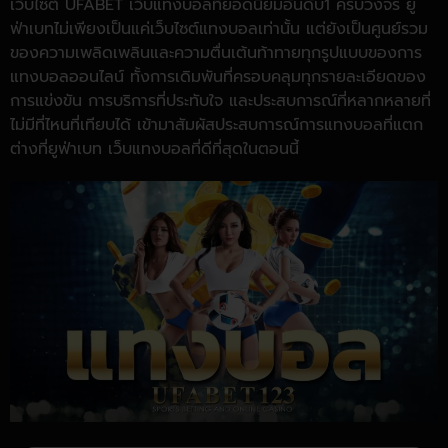
เ
ว็บไซต์ UFA
BET เว็บแทงบอลที่ยอดนิยมอันดับ1 ครบวงจร ยู
ฟ่าเบทไม่เพียงเป็นแค่เว็บไซต์แทงบอลเท่านั้น แต่ยังเป็นศูนย์รวม
ของความเพลิดเพลินและความตื่นเต้นท้าทายทุกรูปแบบของการ
แทงบอลออนไลน์
ทั้งการเดิมพันที่ครอบคลุมทุกรายละเอียดของ
การแข่งขัน การบริการที่ประทับใจ และประสบการณ์ที่หลากหลายที่
ไม่มีที่ไหนที่เทียบได้ เข้ามาสัมผัสประสบการณ์การแทงบอลที่แตก
ต่างที่ยูฟ่าเบท เว็บแทงบอลที่ดีที่สุดในตอนนี้