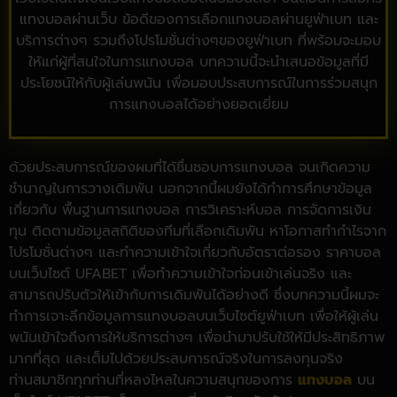
แทงบอลผ่านเว็บ ข้อดีของการเลือกแทงบอลผ่านยูฟ่าเบท และ
บริการต่างๆ รวมถึงโปรโมชั่นต่างๆของยูฟ่าเบท ที่พร้อมจะมอบ
ให้แก่ผู้ที่สนใจในการแทงบอล บทความนี้จะนำเสนอข้อมูลที่มี
ประโยชน์ให้กับผู้เล่นพนัน เพื่อมอบประสบการณ์ในการร่วมสนุก
การแทงบอลได้อย่างยอดเยี่ยม
ด้วยประสบการณ์ของผมที่ได้ชื่นชอบการแทงบอล จนเกิดความ
ชำนาญในการวางเดิมพัน นอกจากนี้ผมยังได้ทำการศึกษาข้อมูล
เกี่ยวกับ พื้นฐานการแทงบอล การวิเคราะห์บอล การจัดการเงิน
ทุน ติดตามข้อมูลสถิติของทีมที่เลือกเดิมพัน หาโอกาสทำกำไรจาก
โปรโมชั่นต่างๆ และทำความเข้าใจเกี่ยวกับอัตราต่อรอง ราคาบอล
บนเว็บไซต์ UFABET เพื่อทำความเข้าใจก่อนเข้าเล่นจริง และ
สามารถปรับตัวให้เข้ากับการเดิมพันได้อย่างดี ซึ่งบทความนี้ผมจะ
ทำการเจาะลึกข้อมูลการแทงบอลบนเว็บไซต์ยูฟ่าเบท เพื่อให้ผู้เล่น
พนันเข้าใจถึงการให้บริการต่างๆ เพื่อนำมาปรับใช้ให้มีประสิทธิภาพ
มากที่สุด และเต็มไปด้วยประสบการณ์จริงในการลงทุนจริง
ท่านสมาชิกทุกท่านที่หลงไหลในความสนุกของการ
แทงบอล
บน