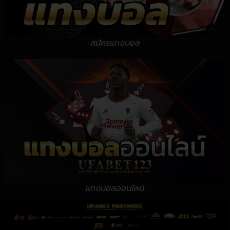
สมัครแทงบอล
แทงบอลออนไลน์