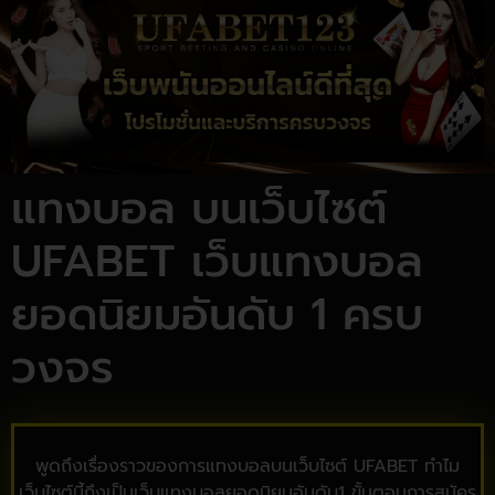
แทงบอล บนเว็บไซต์
UFABET เว็บแทงบอล
ยอดนิยมอันดับ 1 ครบ
วงจร
พูดถึงเรื่องราวของการแทงบอลบนเว็บไซต์ UFABET ทำไม
เว็บไซต์นี้ถึงเป็นเว็บแทงบอลยอดนิยมอันดับ1 ขั้นตอนการสมัคร