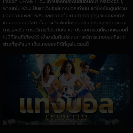
เ
ว็บไซต์ UFA
BET เว็บแทงบอลที่ยอดนิยมอันดับ1 ครบวงจร ยู
ฟ่าเบทไม่เพียงเป็นแค่เว็บไซต์แทงบอลเท่านั้น แต่ยังเป็นศูนย์รวม
ของความเพลิดเพลินและความตื่นเต้นท้าทายทุกรูปแบบของการ
แทงบอลออนไลน์
ทั้งการเดิมพันที่ครอบคลุมทุกรายละเอียดของ
การแข่งขัน การบริการที่ประทับใจ และประสบการณ์ที่หลากหลายที่
ไม่มีที่ไหนที่เทียบได้ เข้ามาสัมผัสประสบการณ์การแทงบอลที่แตก
ต่างที่ยูฟ่าเบท เว็บแทงบอลที่ดีที่สุดในตอนนี้