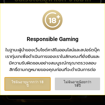
Responsible Gaming
ในฐานะผู้นำของเว็บไซต์คาสิโนออนไลน์และสปอร์ตบุ๊ค
เราทุ่มเทเพื่อดำเนินการของเราในลักษณะที่ยั่งยืนและ
มีความรับผิดชอบอย่างสมบูรณ์กรุณาตรวจสอบ
สิทธิ์ตามกฎหมายของคุณก่อนที่จะดำเนินการต่อ
ใช่ฉันอายุมากกว่า 18
ไม่ฉันอายุน้อยกว่า
ปี
18ปี