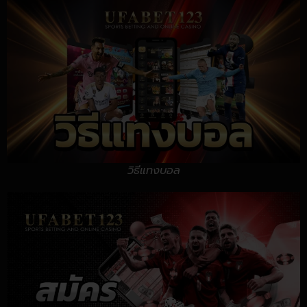
วิธีแทงบอล