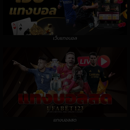
เว็บแทงบอล
แทงบอลสด