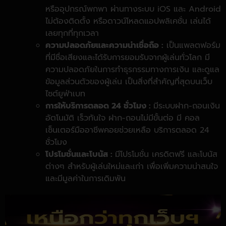
หรืออุปกรณ์พกพา ผ่านทางระบบ iOS และ Android
ไม่ต้องติดตั้ง หรือดาวน์โหลดแอปพลิเคชั่น เล่นได้
เลยทุกที่ทุกเวลา
ความปลอดภัยและความน่าเชื่อถือ :
เป็นแพลตฟอร์ม
ที่มีชื่อเสียงและได้รับการยอมรับจากผู้เล่นทั่วโลก มี
ความปลอดภัยในการทำธุรกรรมทางการเงิน และดูแล
ข้อมูลส่วนตัวของผู้เล่น เป็นสิ่งที่สำคัญที่สุดบนเว็บ
ไซต์ยูฟ่าเบท
การให้บริการตลอด 24 ชั่วโมง :
มีระบบฝาก-ถอนเงิน
อัตโนมัติ เร็วทันใจ ฝาก-ถอนไม่มีขั้นต่อ มี คอล
เซ็นเตอร์มืออาชีพคอยช่วยเหลือ บริการตลอด 24
ชั่วโมง
โปรโมชั่นและโบนัส :
มีโปรโมชั่น เครดิตฟรี และโบนัส
ต่างๆ สำหรับผู้เล่นใหม่และเก่า เพื่อเพิ่มความน่าสนใจ
และมีมูลค่าในการเดิมพัน