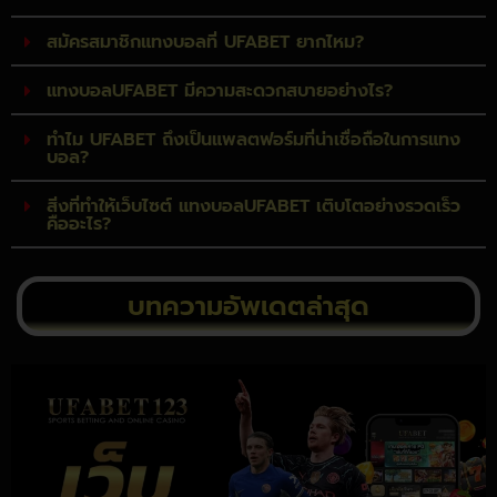
สมัครสมาชิกแทงบอลที่ UFABET ยากไหม?
แทงบอลUFABET มีความสะดวกสบายอย่างไร?
ทำไม UFABET ถึงเป็นแพลตฟอร์มที่น่าเชื่อถือในการแทง
บอล?
สิ่งที่ทำให้เว็บไซต์ แทงบอลUFABET เติบโตอย่างรวดเร็ว
คืออะไร?
บทความอัพเดตล่าสุด