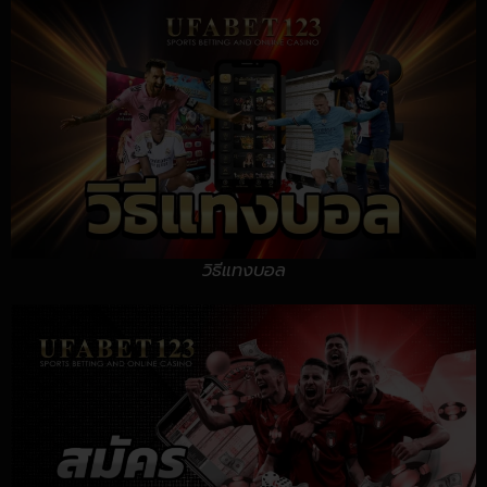
วิธีแทงบอล