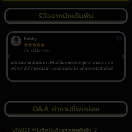
รีวิวจากนักเดิมพัน
Bobby





@ufa123x78135
สมัครสมาชิกง่ายมาก มีฟังก์ชั่นภาษาอังกฤษ สามารถติดต่อ
พนักงานได้ตลอดเวลา แถมยังตอบเร็ว แก้ปัญหาไวอีกด้วย
Q&A คำถามที่พบบ่อย
UFABET ทำไมถึงเป็นเว็บแทงบอลอันดับ 1?