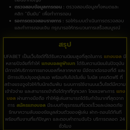
ตรวจสอบข้อมูลการถอน :
ตรวจสอบข้อมูลทั้งหมดและ
คลิก “ยืนยัน” เพื่อทำการถอน
รอการตรวจสอบรายการ :
รอให้ระบบดำเนินการตรวจสอบ
และทำการถอนเงิน กรุณารอให้กระบวนการเสร็จสมบูรณ์
สรุป
UFABET เป็นเว็บไซต์ที่ได้รับความนิยมสูงที่สุดในการ
แทงบอล
มี
หลายปัจจัยที่ทำให้
แทงบอลยูฟ่าเบท
ได้รับความนิยมในปัจจุบัน
มีการให้บริการการแทงบอลที่หลากหลาย มีอัตราต่อรองที่ดี และ
มีการปรับปรุงอยู่เสมอ พร้อมกับโปรโมชั่น โบนัส เครดิตฟรี ที่
สร้างแรงจูงใจให้กับนักเดิมพัน ระบบการใช้งานบนเว็บไซต์มีความ
เข้าใจง่าย และสามารถเข้าถึงได้ทุกที่ทุกเวลา โดยเฉพาะการ
แทง
บอล
ผ่านทางมือถือ ทำให้ผู้เล่นสามารถได้รับกำไรมากที่สุดจาก
การ
สมัครแทงบอล
มีระบบทำธุรกรรมที่รวดเร็วและปลอดภัย
รักษาความลับของข้อมูลส่วนตัวของผู้เล่น ฝาก-ถอนได้ทันที
พร้อมทีมงานที่แก้ปัญหา และตอบคำถามฉับไว บริการตลอด 24
ชั่วโมง