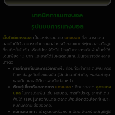
เทคนิคการแทงบอล
รูปแบบการแทงบอล
เว็บไซต์แทงบอล
เป็นแหล่งรวมเกม
แทงบอล
ที่สามารถเล่น
ออนไลน์ได้ สามารถทำนายผลล่วงหน้าของแมตช์ฟุตบอลระดับสูง
ที่จะเกิดขึ้นในวัน หรือสัปดาห์ถัดไป ปัจจุบันการลงเดิมพันขั้นต่ำใช้
เงินเพียง 10 บาท และอาจได้รับผลตอบแทนเป็นเงินรางวัลหลาย
เท่าตัว
การศึกษาทีมและการวิเคราะห์ :
ก่อนที่จะทำการเดิมพัน ควร
ศึกษาข้อมูลทีมที่จะแข่งขัน รู้จักนักเตะที่สำคัญ ฟอร์มล่าสุด
ของทีม และสถิติการพบกันก่อนหน้า
เรียนรู้เกี่ยวกับตลาดการ
แทงบอล
:
ศึกษาตลาด
สูตรแทง
บอล
ในการเดิมพัน เช่น ผลบอล, การทำประตู, ราคาที่เดิม
พันได้ เรียนรู้เกี่ยวกับแต่ละตลาดเพื่อเลือกตัวเลือกที่เหมาะ
สมกับความเชื่อของคุณ
สมัครสมาชิก :
เข้าสู่ระบบหรือลงทะเบียนเพื่อสร้างบัญชีผู้ใช้