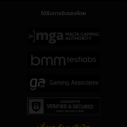
ได้รับการรับรองโดย