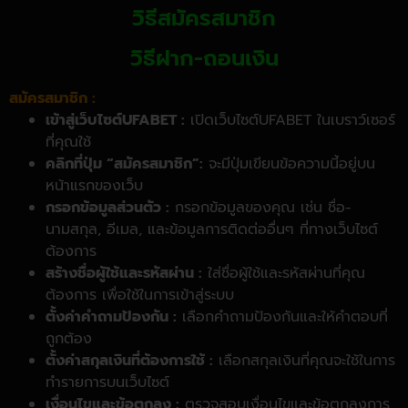
วิธีสมัครสมาชิก
วิธีฝาก-ถอนเงิน
สมัครสมาชิก :
เข้าสู่เว็บไซต์UFABET :
เปิดเว็บไซต์UFABET ในเบราว์เซอร์
ที่คุณใช้
คลิกที่ปุ่ม “สมัครสมาชิก”:
จะมีปุ่มเขียนข้อความนี้อยู่บน
หน้าแรกของเว็บ
กรอกข้อมูลส่วนตัว :
กรอกข้อมูลของคุณ เช่น ชื่อ-
นามสกุล, อีเมล, และข้อมูลการติดต่ออื่นๆ ที่ทางเว็บไซต์
ต้องการ
สร้างชื่อผู้ใช้และรหัสผ่าน :
ใส่ชื่อผู้ใช้และรหัสผ่านที่คุณ
ต้องการ เพื่อใช้ในการเข้าสู่ระบบ
ตั้งค่าคำถามป้องกัน :
เลือกคำถามป้องกันและให้คำตอบที่
ถูกต้อง
ตั้งค่าสกุลเงินที่ต้องการใช้ :
เลือกสกุลเงินที่คุณจะใช้ในการ
ทำรายการบนเว็บไซต์
เงื่อนไขและข้อตกลง :
ตรวจสอบเงื่อนไขและข้อตกลงการ