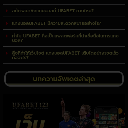
สมัครสมาชิกแทงบอลที่ UFABET ยากไหม?
แทงบอลUFABET มีความสะดวกสบายอย่างไร?
ทำไม UFABET ถึงเป็นแพลตฟอร์มที่น่าเชื่อถือในการแทง
บอล?
สิ่งที่ทำให้เว็บไซต์ แทงบอลUFABET เติบโตอย่างรวดเร็ว
คืออะไร?
บทความอัพเดตล่าสุด