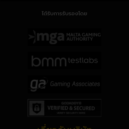
ได้รับการรับรองโดย