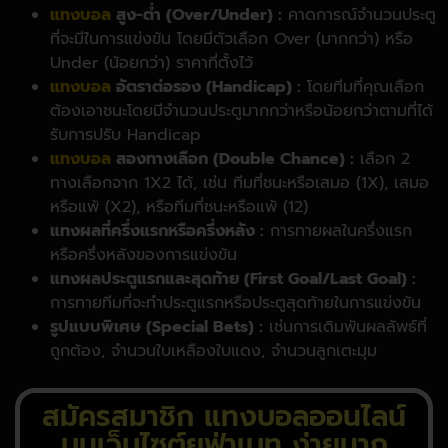
แทงบอล
สูง-ต่ำ (Over/Under) :
คาดการณ์จำนวนประตู
ที่จะมีในการแข่งขัน โดยมีตัวเลือก Over (มากกว่า) หรือ
Under (น้อยกว่า) ราคาที่ตั้งไว้
แทงบอล
อัตราต่อรอง (Handicap) :
โดยทีมที่คุณเลือก
ต้องเอาชนะโดยมีจำนวนประตูมากกว่าหรือน้อยกว่าตามที่ได้
รับการปรับ Handicap
แทงบอล
สองทางเลือก (Double Chance) :
เลือก 2
ทางเลือกจาก 1X2 ได้, เช่น ทีมที่ชนะหรือเสมอ (1X), เสมอ
หรือแพ้ (X2), หรือทีมที่ชนะหรือแพ้ (12)
แทงผลที่ครึ่งแรกหรือครึ่งหลัง :
การทายผลในครึ่งแรก
หรือครึ่งหลังของการแข่งขัน
แทงผลประตูแรกและสุดท้าย (First Goal/Last Goal) :
การทายทีมที่จะทำประตูแรกหรือประตูสุดท้ายในการแข่งขัน
รูปแบบพิเศษ (Special Bets) :
เช่นการเดิมพันผลลัพธ์ที่
ถูกต้อง, จำนวนใบเหลืองใบแดง, จำนวนลูกเตะมุม
สมัครสมาชิก แทงบอลออนไลน์
บนเว็บไซต์ยูฟ่าเบท ง่ายมาก