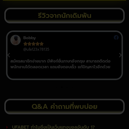
รีวิวจากนักเดิมพัน
Bobby





@ufa123x78135
สมัครสมาชิกง่ายมาก มีฟังก์ชั่นภาษาอังกฤษ สามารถติดต่อ
พนักงานได้ตลอดเวลา แถมยังตอบเร็ว แก้ปัญหาไวอีกด้วย
Q&A คำถามที่พบบ่อย
UFABET ทำไมถึงเป็นเว็บแทงบอลอันดับ 1?