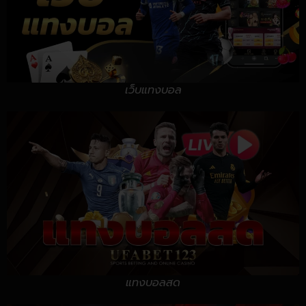
เว็บแทงบอล
แทงบอลสด