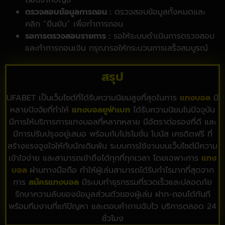
ตรวจสอบข้อมูลการถอน :
ตรวจสอบข้อมูลทั้งหมดและ
คลิก “ยืนยัน” เพื่อทำการถอน
รอการตรวจสอบรายการ :
รอให้ระบบดำเนินการตรวจสอบ
และทำการถอนเงิน กรุณารอให้กระบวนการเสร็จสมบูรณ์
สรุป
UFABET เป็นเว็บไซต์ที่ได้รับความนิยมสูงที่สุดในการ
แทงบอล
มี
หลายปัจจัยที่ทำให้
แทงบอลยูฟ่าเบท
ได้รับความนิยมในปัจจุบัน
มีการให้บริการการแทงบอลที่หลากหลาย มีอัตราต่อรองที่ดี และ
มีการปรับปรุงอยู่เสมอ พร้อมกับโปรโมชั่น โบนัส เครดิตฟรี ที่
สร้างแรงจูงใจให้กับนักเดิมพัน ระบบการใช้งานบนเว็บไซต์มีความ
เข้าใจง่าย และสามารถเข้าถึงได้ทุกที่ทุกเวลา โดยเฉพาะการ
แทง
บอล
ผ่านทางมือถือ ทำให้ผู้เล่นสามารถได้รับกำไรมากที่สุดจาก
การ
สมัครแทงบอล
มีระบบทำธุรกรรมที่รวดเร็วและปลอดภัย
รักษาความลับของข้อมูลส่วนตัวของผู้เล่น ฝาก-ถอนได้ทันที
พร้อมทีมงานที่แก้ปัญหา และตอบคำถามฉับไว บริการตลอด 24
ชั่วโมง