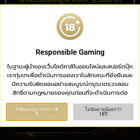
Responsible Gaming
ในฐานะผู้นำของเว็บไซต์คาสิโนออนไลน์และสปอร์ตบุ๊ค
เราทุ่มเทเพื่อดำเนินการของเราในลักษณะที่ยั่งยืนและ
มีความรับผิดชอบอย่างสมบูรณ์กรุณาตรวจสอบ
สิทธิ์ตามกฎหมายของคุณก่อนที่จะดำเนินการต่อ
ใช่ฉันอายุมากกว่า 18
ไม่ฉันอายุน้อยกว่า
ปี
18ปี