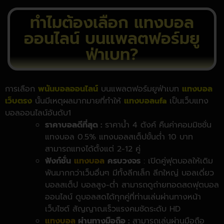
ทำไมต้องเลือก แทงบอล
ออนไลน์ บนแพลตฟอร์มยู
ฟ่าเบท?
การเลือก
พนันบอลออนไลน์
บนแพลตฟอร์มยูฟ่าเบท
แทงบอล
เว็บตรง
นั้นมีเหตุผลมากมายที่ทำให้
แทงบอลufa
เป็นเว็บแทง
บอลออนไลน์อันดับ1
ราคาบอลดีที่สุด :
ราคาน้ำ 4 ตังค์ คืนค่าคอมมิชชั่น
แทงบอล 0.5% แทงบอลสเต็ปขั้นต่ำ 10 บาท
สามารถแทงได้ตั้งแต่ 2-12 คู่
ฟังก์ชั่น
แทงบอล
ครบวงจร
:
เปิดคู่ฟุตบอลให้เดิม
พันมากกว่าเว็บอื่นๆ มีทั้งลีกเล็ก ลีกใหญ่ บอลเดี่ยว
บอลสเต็ป บอลสูง-ต่ำ สามารถดูถ่ายทอดสดฟุตบอล
ออนไลน์ ดูบอลสดได้ทุกคู่ที่ท่านเล่นผ่านทางหน้า
เว็บไซต์ สัญญาณเร็วแรงคมชัดระดับ HD
แทงบอล
ผ่านทางมือถือ :
สามารถเล่นผ่านมือถือ