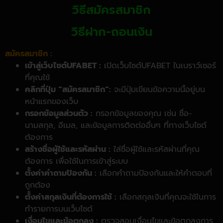
วิธีสมัครสมาชิก
วิธีฝาก-ถอนเงิน
สมัครสมาชิก :
เข้าสู่เว็บไซต์UFABET :
เปิดเว็บไซต์UFABET ในเบราว์เซอร์
ที่คุณใช้
คลิกที่ปุ่ม “สมัครสมาชิก”:
จะมีปุ่มเขียนข้อความนี้อยู่บน
หน้าแรกของเว็บ
กรอกข้อมูลส่วนตัว :
กรอกข้อมูลของคุณ เช่น ชื่อ-
นามสกุล, อีเมล, และข้อมูลการติดต่ออื่นๆ ที่ทางเว็บไซต์
ต้องการ
สร้างชื่อผู้ใช้และรหัสผ่าน :
ใส่ชื่อผู้ใช้และรหัสผ่านที่คุณ
ต้องการ เพื่อใช้ในการเข้าสู่ระบบ
ตั้งค่าคำถามป้องกัน :
เลือกคำถามป้องกันและให้คำตอบที่
ถูกต้อง
ตั้งค่าสกุลเงินที่ต้องการใช้ :
เลือกสกุลเงินที่คุณจะใช้ในการ
ทำรายการบนเว็บไซต์
เงื่อนไขและข้อตกลง :
ตรวจสอบเงื่อนไขและข้อตกลงการ