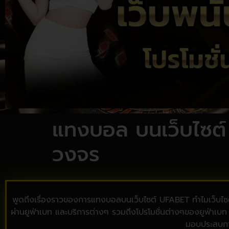
แทงบอล บนเว็บไซต
วงจร
พูดถึงเรื่องราวของการแทงบอลบนเว็บไซต์ UFABET ทำไมเว็บไซ
ผ่านยูฟ่าเบท และบริการต่างๆ รวมถึงโปรโมชั่นต่างๆของยูฟ่าเบท ที
มอบประสบกา