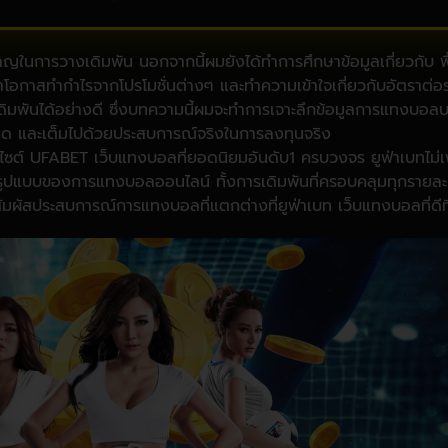
ในการวางเดิมพัน นอกจากนี้ผมยังได้ทำการศึกษาข้อมูลเกี่ยวกับ พ
 หาโอกาสทำกำไรจากโปรโมชั่นต่างๆ และทำความเข้าใจเกี่ยวกับอัตรา
ดิมพันได้อย่างดี ซึ่งบทความนี้ผมจะทำการเจาะลึกข้อมูลการแทงบอลบนเว
ที่สุด และเต็มไปด้วยประสบการณ์จริงในการลงทุนจริง
บไซต์ UFA
BET เว็บแทงบอลที่ยอดนิยมอันดับ1 ครบวงจร ยูฟ่าเบทไม่เพ
กรูปแบบของการ
แทงบอลออนไลน์
ทั้งการเดิมพันที่ครอบคลุมทุกรายละ
มาสัมผัสประสบการณ์การแทงบอลที่แตกต่างที่ยูฟ่าเบท เว็บแทงบอลที่ดีที