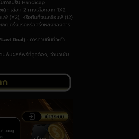
้รับการปรับ Handicap
e) :
เลือก 2 ทางเลือกจาก 1X2
อแพ้ (X2), หรือทีมที่ชนะหรือแพ้ (12)
ลในครึ่งแรกหรือครึ่งหลังของการ
Last Goal) :
การทายทีมที่จะทำ
ดิมพันผลลัพธ์ที่ถูกต้อง, จำนวนใบ
าก