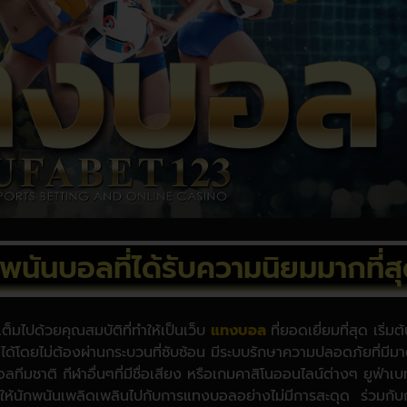
ันบอลที่ได้รับความนิยมมากที่ส
ต็มไปด้วยคุณสมบัติที่ทำให้เป็นเว็บ
แทงบอล
ที่ยอดเยี่ยมที่สุด เริ
้โดยไม่ต้องผ่านกระบวนที่ซับซ้อน มีระบบรักษาความปลอดภัยที่มีม
ลทีมชาติ กีฬาอื่นๆที่มีชื่อเสียง หรือเกมคาสิโนออนไลน์ต่างๆ ยูฟ่าเ
น ทำให้นักพนันเพลิดเพลินไปกับการแทงบอลอย่างไม่มีการสะดุด ร่วม