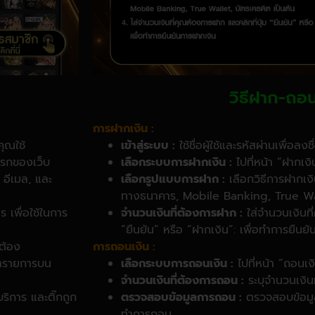
วิธีฝาก-ถอน
การฝากเงิน :
คุณใช้
เข้าสู่ระบบ :
ใช้ชื่อผู้ใช้และรหัสผ่านเพื่อลงชื
าแรกของเว็บ
เลือกระบบการฝากเงิน :
ไปที่หน้า “ฝากเงิ
 อีเมล, และ
เลือกรูปแบบการฝาก :
เลือกวิธีการฝากเงิ
ทางธนาคาร, Mobile Banking, True Wall
าร เพื่อใช้ในการ
จำนวนเงินที่ต้องการฝาก :
ใส่จำนวนเงินที
“ยืนยัน” หรือ “ฝากเงิน”: เพื่อทำการยืนย
ต้อง
การถอนเงิน :
ทำรายการบน
เลือกระบบการถอนเงิน :
ไปที่หน้า “ถอนเง
จำนวนเงินที่ต้องการถอน :
ระบุจำนวนเงิน
ิการ และติ๊กถูก
ตรวจสอบข้อมูลการถอน :
ตรวจสอบข้อมูลท
ทำการถอน