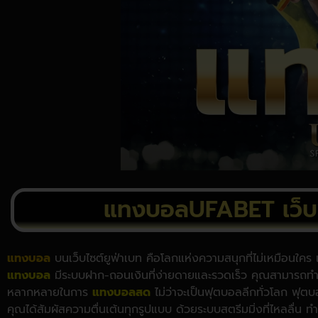
แทงบอลUFABET เว็บพน
แทงบอล
บนเว็บไซต์ยูฟ่าเบท คือโลกแห่งความสนุกที่ไม่เหมือนใคร เ
แทงบอล
มีระบบฝาก-ถอนเงินที่ง่ายดายและรวดเร็ว คุณสามารถทำได
หลากหลายในการ
แทงบอลสด
ไม่ว่าจะเป็นฟุตบอลลีกทั่วโลก ฟุตบอ
คุณได้สัมผัสความตื่นเต้นทุกรูปแบบ ด้วยระบบสตรีมมิ่งที่ไหลลื่