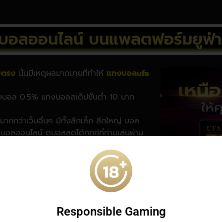
งบอลออนไลน์ บนแพลตฟอร์มยูฟ่
บตรง
นั้นมีเหตุผลมากมายที่ทำให้
แทงบอลufa
แทงบอล 0.5% แทงบอลสเต็ปขั้นต่ำ 10 บาท
นมากกว่าเว็บอื่นๆ มีทั้งลีกเล็ก ลีกใหญ่ บอล
ลออนไลน์ ดูบอลสดได้ทุกคู่ที่ท่านเล่นผ่าน
ืออุปกรณ์พกพา ผ่านทางระบบ iOS และ
่นได้เลยทุกที่ทุกเวลา
ชื่อเสียงและได้รับการยอมรับจากผู้เล่นทั่วโลก
ลส่วนตัวของผู้เล่น เป็นสิ่งที่สำคัญที่สุด
Responsible Gaming
โนมัติ เร็วทันใจ ฝาก-ถอนไม่มีขั้นต่อ มี คอล