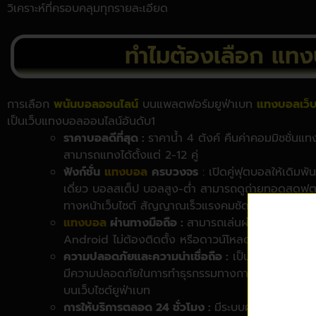
วิเคราะห์ที่ครอบคลุมทุกรายละเอียด
ทำไมต้องเลือก แท
การเลือก
พนันบอลออนไลน์
บนแพลตฟอร์มยูฟ่าเบท
แทงบอลเว็
เป็นเว็บแทงบอลออนไลน์อันดับ1
ราคาบอลดีที่สุด :
ราคาน้ำ 4 ตังค์ คืนค่าคอมมิชชั่น
สามารถแทงได้ตั้งแต่ 2-12 คู่
ฟังก์ชั่น
แทงบอล
ครบวงจร
:
เปิดคู่ฟุตบอลให้เดิมพั
เดี่ยว บอลสเต็ป บอลสูง-ต่ำ สามารถดูถ่ายทอดสดฟุตบอ
ทางหน้าเว็บไซต์ สัญญาณเร็วแรงคมชัดระดับ HD
แทงบอล
ผ่านทางมือถือ :
สามารถเล่นผ่านมือถือ หร
Android ไม่ต้องติดตั้ง หรือดาวน์โหลดแอปพลิเคชั่น เล
ความปลอดภัยและความน่าเชื่อถือ :
เป็นแพลตฟอร์มที่มี
มีความปลอดภัยในการทำธุรกรรมทางการเงิน และดูแลข้อมู
บนเว็บไซต์ยูฟ่าเบท
การให้บริการตลอด 24 ชั่วโมง :
มีระบบฝาก-ถอนเงินอัต