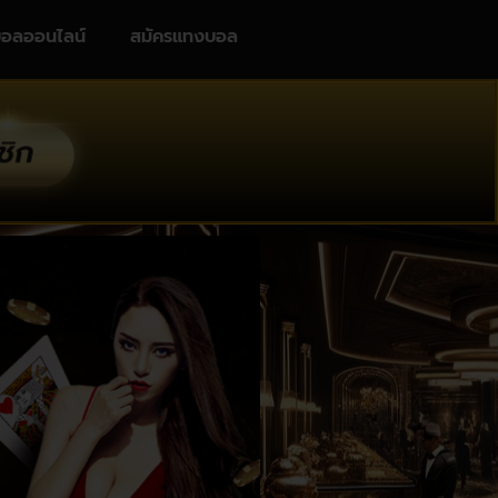
อลออนไลน์
สมัครแทงบอล