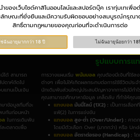
โมง
้นำของเว็บไซต์คาสิโนออนไลน์และสปอร์ตบุ๊ค เราทุ่มเทเพื่อ
งๆ สำหรับผู้เล่นใหม่และเก่า เพื่อเพิ่มความน่า
ลักษณะที่ยั่งยืนและมีความรับผิดชอบอย่างสมบูรณ์กรุ
สิทธิ์ตามกฎหมายของคุณก่อนที่จะดำเนินการต่อ
ดิมพันฟุตบอลออนไลน์ บนเว็บไซ
ใช่ฉันอายุมากกว่า 18 ปี
ไม่ฉันอายุน้อยกว่า 18ป
รูปแบบการแ
น์ได้ สามารถ
การวางแผนเริ่ม
พนันบอล
คุณต้องมีเงินที่ใช้ลงท
ัปดาห์ถัดไป
ต่างๆ เพื่อไม่ให้เกิดผลกระทบต่อการใช้ชีวิตประ
ตอบแทนเป็นเงิน
นักเดิมพันส่วนใหญ่ประสบปัญหาจากการไม่มีกำไร
คุณสามารถศึกษาหาข้อมูล เคล็ดลับ ที่ทำให้คุณ
ษาข้อมูลทีมที่จะ
แทงบอล
มันนี่ไลน์ (1X2) :
เป็นการเลือกที
รพบกันก่อนหน้า
แพ้(2) ในการแข่งขัน
อล
ในการเดิมพัน
แทงบอล
สูง-ต่ำ (Over/Under) :
คาดกา
ต่ละตลาดเพื่อ
โดยมีตัวเลือก Over (มากกว่า) หรือ Under 
แทงบอล
อัตราต่อรอง (Handicap) :
โดย