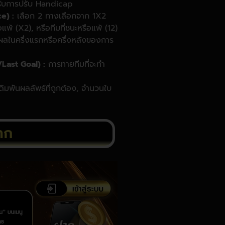
้รับการปรับ Handicap
e) :
เลือก 2 ทางเลือกจาก 1X2
อแพ้ (X2), หรือทีมที่ชนะหรือแพ้ (12)
ลในครึ่งแรกหรือครึ่งหลังของการ
Last Goal) :
การทายทีมที่จะทำ
ดิมพันผลลัพธ์ที่ถูกต้อง, จำนวนใบ
าก