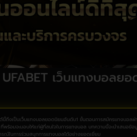
์ UFABET เว็บแทงบอลยอด
ต์นี้ถึงเป็นเว็บแทงบอลยอดนิยมอันดับ1 ขั้นตอนการสมัครแทงบอลผ
่พร้อมจะมอบให้แก่ผู้ที่สนใจในการแทงบอล บทความนี้จะนำเสนอข้อมูลที่
รณ์ในการร่วมสนุกการแทงบอลได้อย่างยอดเยี่ยม