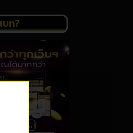
าเบท?