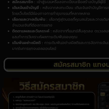
สมัครสมาชิก :
เข้าสู่ระบบหรือลงทะเบียนเพื่อสร้างบัญชีผู้ใช้
เติมเงินเข้าบัญชี :
หลังจากลงทะเบียน เติมเงินเข้าบัญชีการ
โดยเว็บไซต์มีช่องทางการทำธุรกรรมที่หลากหลาย
เลือกและวางเดิมพัน :
เลือกคู่ฟุตบอลที่คุณสนใจและวางเดิม
จำนวนเงินที่ต้องการแทง
ติดตามผลและวิเคราะห์ :
หลังจากที่แมทช์สิ้นสุดลง ตรวจส
และทำการวิเคราะห์ผลการเดิมพันของคุณ
เดิมพันอย่างมีสติ :
การเดิมพันอย่างมีสติและการจัดการเงินเป
มากในการแทงบอลออนไลน์
สมัครสมาชิก แทงบ