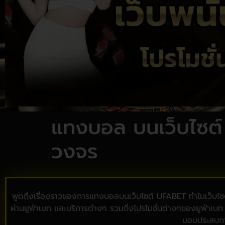
แทงบอล บนเว็บไซต
วงจร
พูดถึงเรื่องราวของการแทงบอลบนเว็บไซต์ UFABET ทำไมเว็บไซ
ผ่านยูฟ่าเบท และบริการต่างๆ รวมถึงโปรโมชั่นต่างๆของยูฟ่าเบท ที
มอบประสบกา