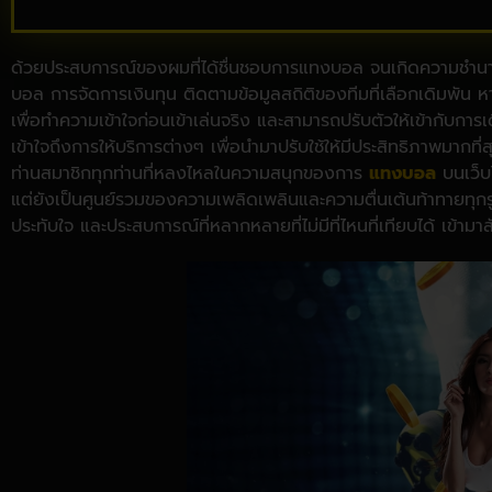
ด้วยประสบการณ์ของผมที่ได้ชื่นชอบการแทงบอล จนเกิดความชำนาญ
บอล การจัดการเงินทุน ติดตามข้อมูลสถิติของทีมที่เลือกเดิมพัน
เพื่อทำความเข้าใจก่อนเข้าเล่นจริง และสามารถปรับตัวให้เข้ากับการเ
เข้าใจถึงการให้บริการต่างๆ เพื่อนำมาปรับใช้ให้มีประสิทธิภาพมาก
ท่านสมาชิกทุกท่านที่หลงไหลในความสนุกของการ
แทงบอล
บนเ
ว็
แต่ยังเป็นศูนย์รวมของความเพลิดเพลินและความตื่นเต้นท้าทายทุ
ประทับใจ และประสบการณ์ที่หลากหลายที่ไม่มีที่ไหนที่เทียบได้ เข้า