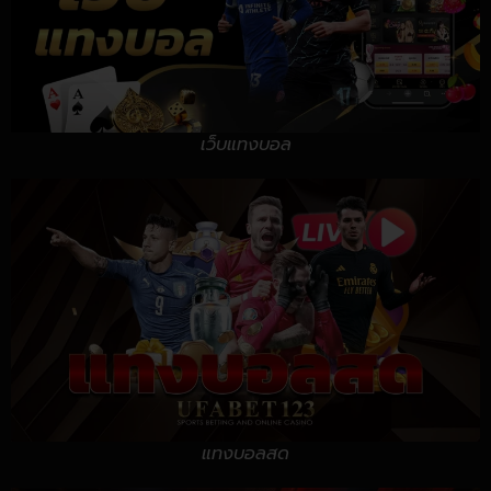
เว็บแทงบอล
แทงบอลสด