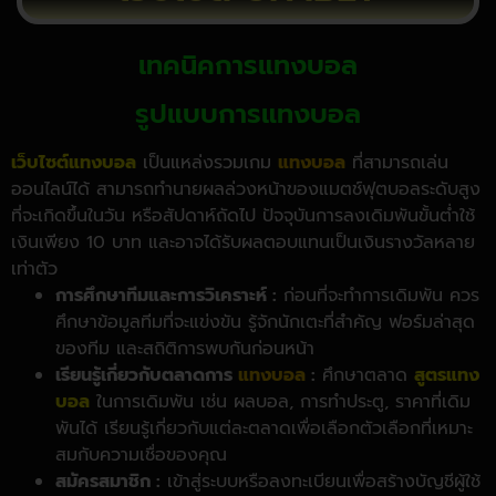
เทคนิคการแทงบอล
รูปแบบการแทงบอล
เว็บไซต์แทงบอล
เป็นแหล่งรวมเกม
แทงบอล
ที่สามารถเล่น
ออนไลน์ได้ สามารถทำนายผลล่วงหน้าของแมตช์ฟุตบอลระดับสูง
ที่จะเกิดขึ้นในวัน หรือสัปดาห์ถัดไป ปัจจุบันการลงเดิมพันขั้นต่ำใช้
เงินเพียง 10 บาท และอาจได้รับผลตอบแทนเป็นเงินรางวัลหลาย
เท่าตัว
การศึกษาทีมและการวิเคราะห์ :
ก่อนที่จะทำการเดิมพัน ควร
ศึกษาข้อมูลทีมที่จะแข่งขัน รู้จักนักเตะที่สำคัญ ฟอร์มล่าสุด
ของทีม และสถิติการพบกันก่อนหน้า
เรียนรู้เกี่ยวกับตลาดการ
แทงบอล
:
ศึกษาตลาด
สูตรแทง
บอล
ในการเดิมพัน เช่น ผลบอล, การทำประตู, ราคาที่เดิม
พันได้ เรียนรู้เกี่ยวกับแต่ละตลาดเพื่อเลือกตัวเลือกที่เหมาะ
สมกับความเชื่อของคุณ
สมัครสมาชิก :
เข้าสู่ระบบหรือลงทะเบียนเพื่อสร้างบัญชีผู้ใช้