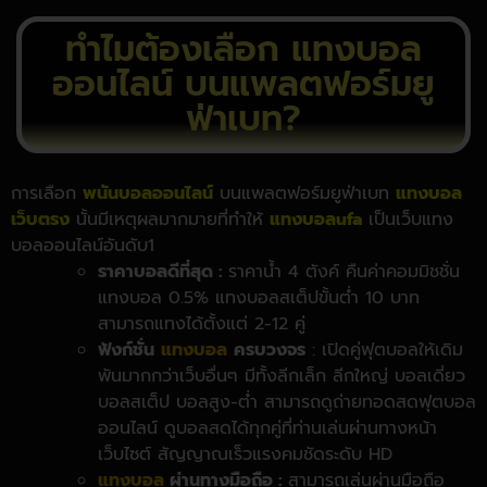
ทำไมต้องเลือก แทงบอล
ออนไลน์ บนแพลตฟอร์มยู
ฟ่าเบท?
การเลือก
พนันบอลออนไลน์
บนแพลตฟอร์มยูฟ่าเบท
แทงบอล
เว็บตรง
นั้นมีเหตุผลมากมายที่ทำให้
แทงบอลufa
เป็นเว็บแทง
บอลออนไลน์อันดับ1
ราคาบอลดีที่สุด :
ราคาน้ำ 4 ตังค์ คืนค่าคอมมิชชั่น
แทงบอล 0.5% แทงบอลสเต็ปขั้นต่ำ 10 บาท
สามารถแทงได้ตั้งแต่ 2-12 คู่
ฟังก์ชั่น
แทงบอล
ครบวงจร
:
เปิดคู่ฟุตบอลให้เดิม
พันมากกว่าเว็บอื่นๆ มีทั้งลีกเล็ก ลีกใหญ่ บอลเดี่ยว
บอลสเต็ป บอลสูง-ต่ำ สามารถดูถ่ายทอดสดฟุตบอล
ออนไลน์ ดูบอลสดได้ทุกคู่ที่ท่านเล่นผ่านทางหน้า
เว็บไซต์ สัญญาณเร็วแรงคมชัดระดับ HD
แทงบอล
ผ่านทางมือถือ :
สามารถเล่นผ่านมือถือ