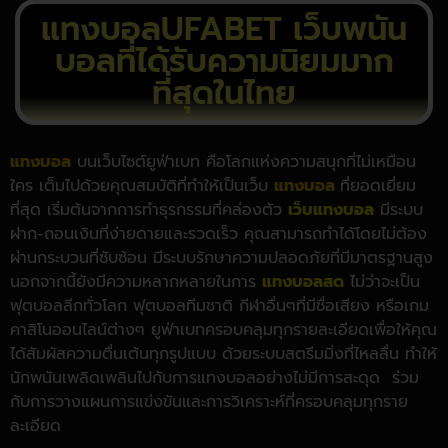
แทงบอลUFABET เว็บพนัน
บอลที่ได้รับความนิยมมาก
ที่สุดในไทย
แทงบอล
บนเว็บไซต์ยูฟ่าเบท คือโลกแห่งความสนุกที่ไม่เหมือน
ใคร เต็มไปด้วยคุณสมบัติที่ทำให้เป็นเว็บ
แทงบอล
ที่ยอดเยี่ยม
ที่สุด เริ่มต้นจากการทำธุรกรรมที่คล่องตัว
เว็บแทงบอล
มีระบบ
ฝาก-ถอนเงินที่ง่ายดายและรวดเร็ว คุณสามารถทำได้โดยไม่ต้อง
ผ่านกระบวนที่ซับซ้อน มีระบบรักษาความปลอดภัยที่มีมาตรฐานสูง
นอกจากนี้ยังมีความหลากหลายในการ
แทงบอลสด
ไม่ว่าจะเป็น
ฟุตบอลลีกทั่วโลก ฟุตบอลทีมชาติ กีฬาอื่นๆที่มีชื่อเสียง หรือเกม
คาสิโนออนไลน์ต่างๆ ยูฟ่าเบทครอบคลุมทุกรายละเอียดเพื่อให้คุณ
ได้สัมผัสความตื่นเต้นทุกรูปแบบ ด้วยระบบสตรีมมิ่งที่ไหลลื่น ทำให้
นักพนันเพลิดเพลินไปกับการแทงบอลอย่างไม่มีการสะดุด ร่วม
กับการวางแผนการแข่งขันและการวิเคราะห์ที่ครอบคลุมทุกราย
ละเอียด