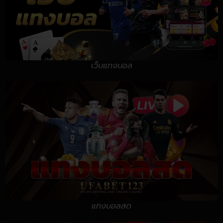
เว็บแทงบอล
แทงบอลสด