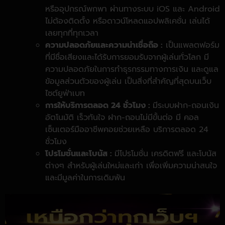
หรืออุปกรณ์พกพา ผ่านทางระบบ iOS และ Android
ไม่ต้องติดตั้ง หรือดาวน์โหลดแอปพลิเคชั่น เล่นได้
เลยทุกที่ทุกเวลา
ความปลอดภัยและความน่าเชื่อถือ :
เป็นแพลตฟอร์ม
ที่มีชื่อเสียงและได้รับการยอมรับจากผู้เล่นทั่วโลก มี
ความปลอดภัยในการทำธุรกรรมทางการเงิน และดูแล
ข้อมูลส่วนตัวของผู้เล่น เป็นสิ่งที่สำคัญที่สุดบนเว็บ
ไซต์ยูฟ่าเบท
การให้บริการตลอด 24 ชั่วโมง :
มีระบบฝาก-ถอนเงิน
อัตโนมัติ เร็วทันใจ ฝาก-ถอนไม่มีขั้นต่อ มี คอล
เซ็นเตอร์มืออาชีพคอยช่วยเหลือ บริการตลอด 24
ชั่วโมง
โปรโมชั่นและโบนัส :
มีโปรโมชั่น เครดิตฟรี และโบนัส
ต่างๆ สำหรับผู้เล่นใหม่และเก่า เพื่อเพิ่มความน่าสนใจ
และมีมูลค่าในการเดิมพัน