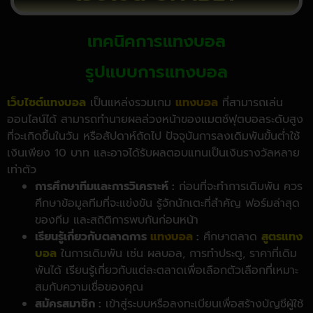
เทคนิคการแทงบอล
รูปแบบการแทงบอล
เว็บไซต์แทงบอล
เป็นแหล่งรวมเกม
แทงบอล
ที่สามารถเล่น
ออนไลน์ได้ สามารถทำนายผลล่วงหน้าของแมตช์ฟุตบอลระดับสูง
ที่จะเกิดขึ้นในวัน หรือสัปดาห์ถัดไป ปัจจุบันการลงเดิมพันขั้นต่ำใช้
เงินเพียง 10 บาท และอาจได้รับผลตอบแทนเป็นเงินรางวัลหลาย
เท่าตัว
การศึกษาทีมและการวิเคราะห์ :
ก่อนที่จะทำการเดิมพัน ควร
ศึกษาข้อมูลทีมที่จะแข่งขัน รู้จักนักเตะที่สำคัญ ฟอร์มล่าสุด
ของทีม และสถิติการพบกันก่อนหน้า
เรียนรู้เกี่ยวกับตลาดการ
แทงบอล
:
ศึกษาตลาด
สูตรแทง
บอล
ในการเดิมพัน เช่น ผลบอล, การทำประตู, ราคาที่เดิม
พันได้ เรียนรู้เกี่ยวกับแต่ละตลาดเพื่อเลือกตัวเลือกที่เหมาะ
สมกับความเชื่อของคุณ
สมัครสมาชิก :
เข้าสู่ระบบหรือลงทะเบียนเพื่อสร้างบัญชีผู้ใช้