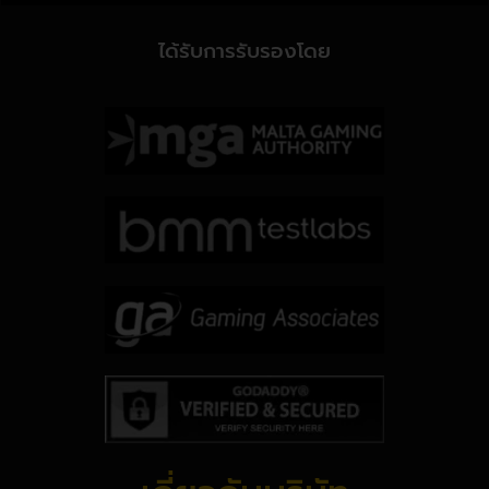
ได้รับการรับรองโดย