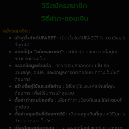
วิธีสมัครสมาชิก
วิธีฝาก-ถอนเงิน
สมัครสมาชิก :
เข้าสู่เว็บไซต์UFABET :
เปิดเว็บไซต์UFABET ในเบราว์เซอร์
ที่คุณใช้
คลิกที่ปุ่ม “สมัครสมาชิก”:
จะมีปุ่มเขียนข้อความนี้อยู่บน
หน้าแรกของเว็บ
กรอกข้อมูลส่วนตัว :
กรอกข้อมูลของคุณ เช่น ชื่อ-
นามสกุล, อีเมล, และข้อมูลการติดต่ออื่นๆ ที่ทางเว็บไซต์
ต้องการ
สร้างชื่อผู้ใช้และรหัสผ่าน :
ใส่ชื่อผู้ใช้และรหัสผ่านที่คุณ
ต้องการ เพื่อใช้ในการเข้าสู่ระบบ
ตั้งค่าคำถามป้องกัน :
เลือกคำถามป้องกันและให้คำตอบที่
ถูกต้อง
ตั้งค่าสกุลเงินที่ต้องการใช้ :
เลือกสกุลเงินที่คุณจะใช้ในการ
ทำรายการบนเว็บไซต์
เงื่อนไขและข้อตกลง :
ตรวจสอบเงื่อนไขและข้อตกลงการ