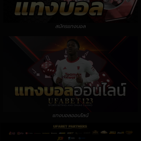
สมัครแทงบอล
แทงบอลออนไลน์