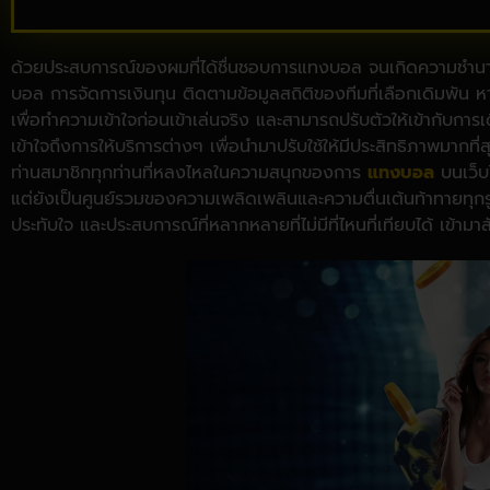
ด้วยประสบการณ์ของผมที่ได้ชื่นชอบการแทงบอล จนเกิดความชำนาญ
บอล การจัดการเงินทุน ติดตามข้อมูลสถิติของทีมที่เลือกเดิมพัน
เพื่อทำความเข้าใจก่อนเข้าเล่นจริง และสามารถปรับตัวให้เข้ากับการเ
เข้าใจถึงการให้บริการต่างๆ เพื่อนำมาปรับใช้ให้มีประสิทธิภาพมาก
ท่านสมาชิกทุกท่านที่หลงไหลในความสนุกของการ
แทงบอล
บนเ
ว็
แต่ยังเป็นศูนย์รวมของความเพลิดเพลินและความตื่นเต้นท้าทายทุ
ประทับใจ และประสบการณ์ที่หลากหลายที่ไม่มีที่ไหนที่เทียบได้ เข้า