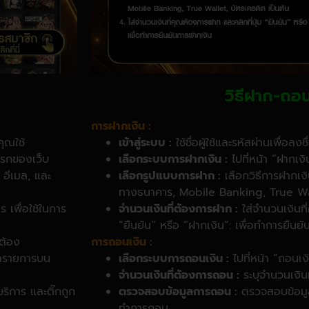
วิธีฝาก-ถอน
การฝากเงิน :
คุณใช้
เข้าสู่ระบบ :
ใช้ชื่อผู้ใช้และรหัสผ่านเพื่อลงชื
าแรกของเว็บ
เลือกระบบการฝากเงิน :
ไปที่หน้า “ฝากเงิ
 อีเมล, และ
เลือกรูปแบบการฝาก :
เลือกวิธีการฝากเงิ
ทางธนาคาร, Mobile Banking, True Wall
าร เพื่อใช้ในการ
จำนวนเงินที่ต้องการฝาก :
ใส่จำนวนเงินที
“ยืนยัน” หรือ “ฝากเงิน”: เพื่อทำการยืนย
ต้อง
การถอนเงิน :
ทำรายการบน
เลือกระบบการถอนเงิน :
ไปที่หน้า “ถอนเง
จำนวนเงินที่ต้องการถอน :
ระบุจำนวนเงิน
ิการ และติ๊กถูก
ตรวจสอบข้อมูลการถอน :
ตรวจสอบข้อมูลท
ทำการถอน