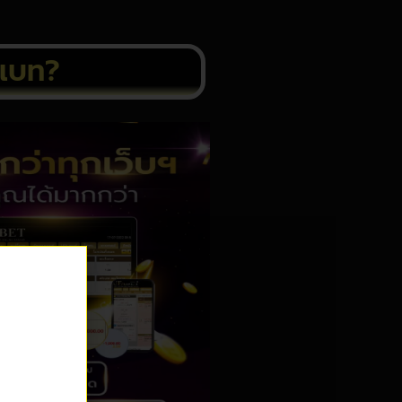
าเบท?