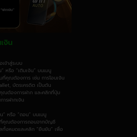
เงิน
่อเข้าสู่ระบบ
น” หรือ “เติมเงิน” บนเมนู
นที่คุณต้องการ เช่น การโอนเงิน
et, บัตรเครดิต เป็นต้น
่คุณต้องการฝาก และคลิกที่ปุ่ม
ันการฝากเงิน
ิน” หรือ “ถอน” บนเมนู
ที่คุณต้องการถอนจากบัญชี
ั้งหมดและคลิก “ยืนยัน” เพื่อ