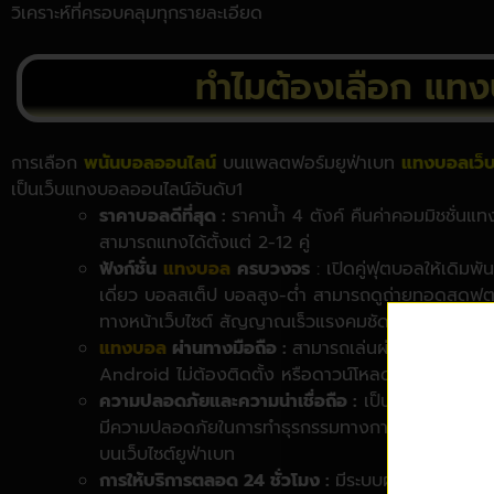
วิเคราะห์ที่ครอบคลุมทุกรายละเอียด
ทำไมต้องเลือก แท
การเลือก
พนันบอลออนไลน์
บนแพลตฟอร์มยูฟ่าเบท
แทงบอลเว็
เป็นเว็บแทงบอลออนไลน์อันดับ1
ราคาบอลดีที่สุด :
ราคาน้ำ 4 ตังค์ คืนค่าคอมมิชชั่น
สามารถแทงได้ตั้งแต่ 2-12 คู่
ฟังก์ชั่น
แทงบอล
ครบวงจร
:
เปิดคู่ฟุตบอลให้เดิมพั
เดี่ยว บอลสเต็ป บอลสูง-ต่ำ สามารถดูถ่ายทอดสดฟุตบอ
ทางหน้าเว็บไซต์ สัญญาณเร็วแรงคมชัดระดับ HD
แทงบอล
ผ่านทางมือถือ :
สามารถเล่นผ่านมือถือ หร
Android ไม่ต้องติดตั้ง หรือดาวน์โหลดแอปพลิเคชั่น เล
ความปลอดภัยและความน่าเชื่อถือ :
เป็นแพลตฟอร์มที่มี
มีความปลอดภัยในการทำธุรกรรมทางการเงิน และดูแลข้อมู
บนเว็บไซต์ยูฟ่าเบท
การให้บริการตลอด 24 ชั่วโมง :
มีระบบฝาก-ถอนเงินอัต